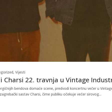
egorized
,
Vijesti
i Charsi 22. travnja u Vintage Indust
gičnijih bendova domaće scene, predvodi koncertnu večer u Vintage In
zagrebački sastav Charsi, čime publiku očekuje večer sirovog...