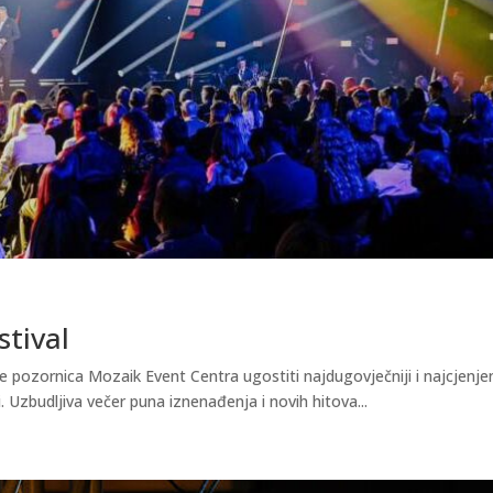
stival
e pozornica Mozaik Event Centra ugostiti najdugovječniji i najcjenjen
. Uzbudljiva večer puna iznenađenja i novih hitova...