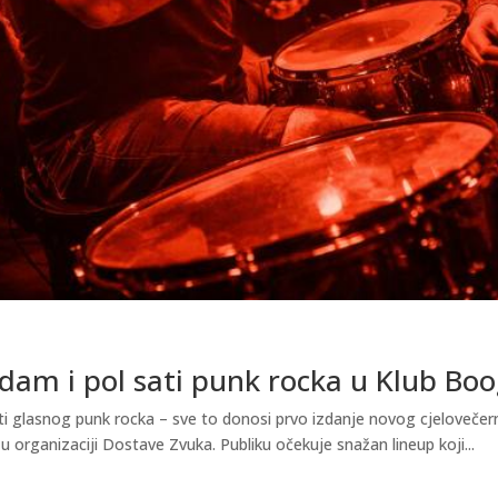
dam i pol sati punk rocka u Klub Boo
ti glasnog punk rocka – sve to donosi prvo izdanje novog cjelovečer
u organizaciji Dostave Zvuka. Publiku očekuje snažan lineup koji...