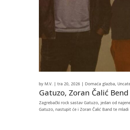
by
M.V.
|
tra 20, 2026
|
Domaća glazba
,
Uncat
Gatuzo, Zoran Čalić Bend 
Zagrebački rock sastav Gatuzo, jedan od najener
Gatuzo, nastupit će i Zoran Čalić Band te mladi 