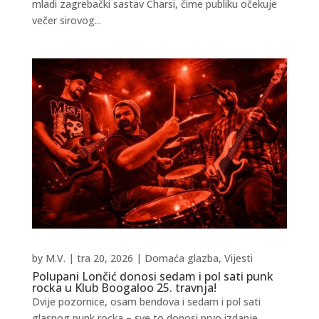
mladi zagrebački sastav Charsi, čime publiku očekuje
večer sirovog...
by
M.V.
|
tra 20, 2026
|
Domaća glazba
,
Vijesti
Polupani Lončić donosi sedam i pol sati punk
rocka u Klub Boogaloo 25. travnja!
Dvije pozornice, osam bendova i sedam i pol sati
glasnog punk rocka – sve to donosi prvo izdanje