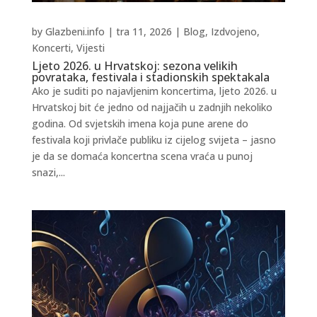
by
Glazbeni.info
|
tra 11, 2026
|
Blog
,
Izdvojeno
,
Koncerti
,
Vijesti
Ljeto 2026. u Hrvatskoj: sezona velikih
povrataka, festivala i stadionskih spektakala
Ako je suditi po najavljenim koncertima, ljeto 2026. u
Hrvatskoj bit će jedno od najjačih u zadnjih nekoliko
godina. Od svjetskih imena koja pune arene do
festivala koji privlače publiku iz cijelog svijeta – jasno
je da se domaća koncertna scena vraća u punoj
snazi,...