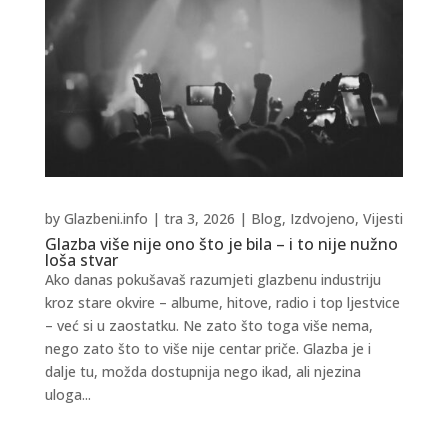
by
Glazbeni.info
|
tra 3, 2026
|
Blog
,
Izdvojeno
,
Vijesti
Glazba više nije ono što je bila – i to nije nužno
loša stvar
Ako danas pokušavaš razumjeti glazbenu industriju
kroz stare okvire – albume, hitove, radio i top ljestvice
– već si u zaostatku. Ne zato što toga više nema,
nego zato što to više nije centar priče. Glazba je i
dalje tu, možda dostupnija nego ikad, ali njezina
uloga...