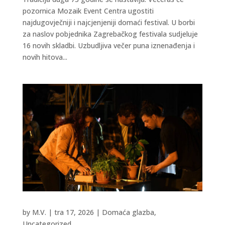
pozornica Mozaik Event Centra ugostiti
najdugovječniji i najcjenjeniji domaći festival. U borbi
za naslov pobjednika Zagrebačkog festivala sudjeluje
16 novih skladbi. Uzbudljiva večer puna iznenađenja i
novih hitova...
by
M.V.
|
tra 17, 2026
|
Domaća glazba
,
Uncategorized