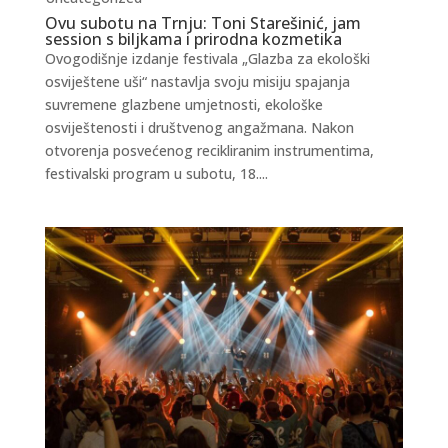
Ovu subotu na Trnju: Toni Starešinić, jam
session s biljkama i prirodna kozmetika
Ovogodišnje izdanje festivala „Glazba za ekološki
osviještene uši“ nastavlja svoju misiju spajanja
suvremene glazbene umjetnosti, ekološke
osviještenosti i društvenog angažmana. Nakon
otvorenja posvećenog recikliranim instrumentima,
festivalski program u subotu, 18....