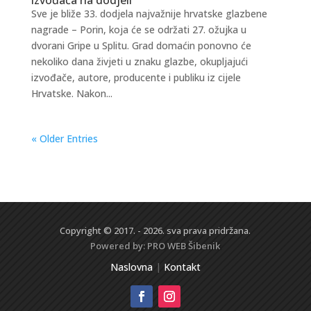
Sve je bliže 33. dodjela najvažnije hrvatske glazbene
nagrade – Porin, koja će se održati 27. ožujka u
dvorani Gripe u Splitu. Grad domaćin ponovno će
nekoliko dana živjeti u znaku glazbe, okupljajući
izvođače, autore, producente i publiku iz cijele
Hrvatske. Nakon...
« Older Entries
Copyright © 2017. - 2026. sva prava pridržana.
Powered by:
PRO WEB
Šibenik
Naslovna
|
Kontakt