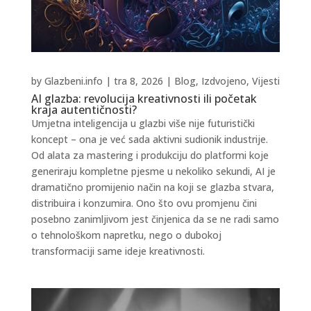
by
Glazbeni.info
|
tra 8, 2026
|
Blog
,
Izdvojeno
,
Vijesti
AI glazba: revolucija kreativnosti ili početak
kraja autentičnosti?
Umjetna inteligencija u glazbi više nije futuristički
koncept – ona je već sada aktivni sudionik industrije.
Od alata za mastering i produkciju do platformi koje
generiraju kompletne pjesme u nekoliko sekundi, AI je
dramatično promijenio način na koji se glazba stvara,
distribuira i konzumira. Ono što ovu promjenu čini
posebno zanimljivom jest činjenica da se ne radi samo
o tehnološkom napretku, nego o dubokoj
transformaciji same ideje kreativnosti.