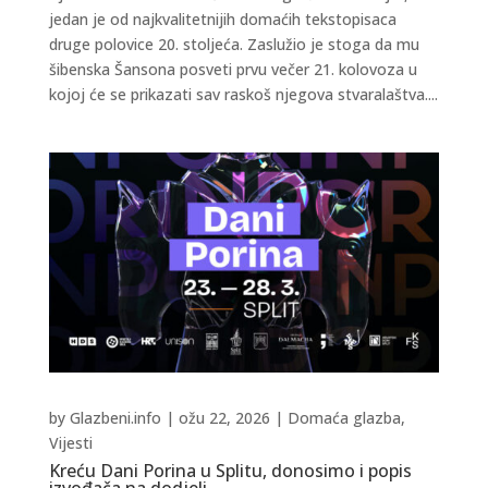
jedan je od najkvalitetnijih domaćih tekstopisaca
druge polovice 20. stoljeća. Zaslužio je stoga da mu
šibenska Šansona posveti prvu večer 21. kolovoza u
kojoj će se prikazati sav raskoš njegova stvaralaštva....
by
Glazbeni.info
|
ožu 22, 2026
|
Domaća glazba
,
Vijesti
Kreću Dani Porina u Splitu, donosimo i popis
izvođača na dodjeli