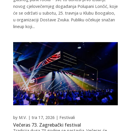
novog cjelovečernjeg događanja Polupani Lončić, koje
će se održati u subotu, 25. travnja u Klubu Boogaloo,
u organizaciji Dostave Zvuka. Publiku očekuje snažan
lineup koji...
by
M.V.
|
tra 17, 2026
|
Festivali
Večeras 73. Zagrebački festival
Tradicija duga 73 godine se nastavlja. Večeras će