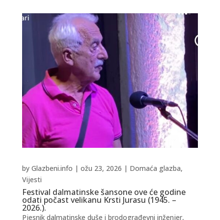
by
Glazbeni.info
|
ožu 23, 2026
|
Domaća glazba
,
Vijesti
Festival dalmatinske šansone ove će godine
odati počast velikanu Krsti Jurasu (1945. –
2026.).
Pjesnik dalmatinske duše i brodograđevni inženjer,