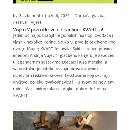
by
Glazbeni.info
|
ožu 6, 2026
|
Domaća glazba
,
Festivali
,
Vijesti
Vojko V prvi otkriveni headliner KVART-a!
Jedan od najpoznatijih regionalnih hip hop izvođača i
vlasnik nekoliko Porina, Vojko V, prvo je otkriveno ime
ovogodišnjeg KVART festivala! Splitski reper, pravim
imenom Andrija Vujević, glazbenu karijeru je započeo
u legendarnim sastavima Dječaci i Kiša metaka, a
samostalno je publiku osvojio provokativnim,
duhovitim i iskreno sirovim tekstovima koji seciraju
društvo, politiku, svakodnevicu i – u svom najnovijem
radu – čak i hidroizolaciju. Vojko, dobro došao na
KVART!