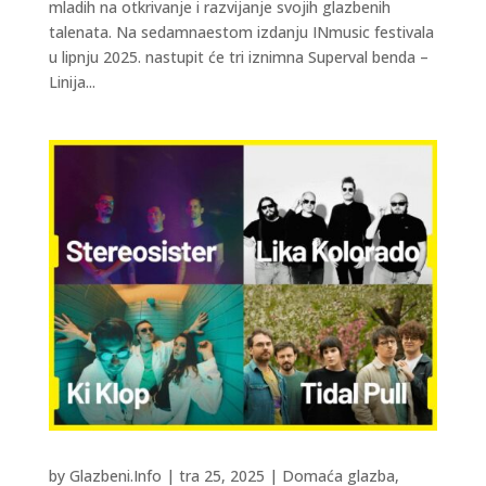
mladih na otkrivanje i razvijanje svojih glazbenih
talenata. Na sedamnaestom izdanju INmusic festivala
u lipnju 2025. nastupit će tri iznimna Superval benda –
Linija...
by
Glazbeni.Info
|
tra 25, 2025
|
Domaća glazba
,