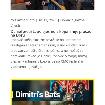
by
Glazbeni.info
|
svi 13, 2025
|
Domaća glazba
,
Vijesti
Daniel predstavio pjesmu s kojom nije prošao
na Doru
Popović Bošnjaku: ‘Ne osvrći se na komentare’
‘Kastigan znači stigmatiziran, lažno osuđen. Kad si
prozvan za nešto što nisi učinio, a ne možeš se
opravdati’, rekao je Daniel Popović o svojoj novoj
pjesmi ‘Kastigan’ s kojom ide na CMC festival u
Vodicama. Pjevač je...