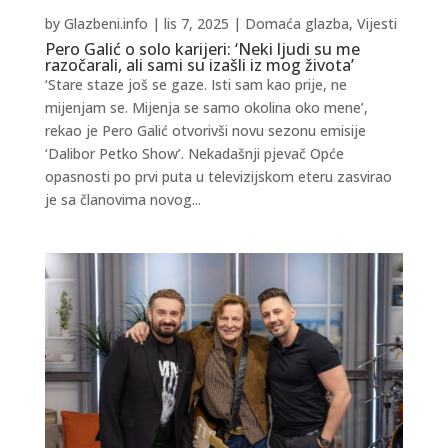
by
Glazbeni.info
|
lis 7, 2025
|
Domaća glazba
,
Vijesti
Pero Galić o solo karijeri: ‘Neki ljudi su me
razočarali, ali sami su izašli iz mog života’
‘Stare staze još se gaze. Isti sam kao prije, ne
mijenjam se. Mijenja se samo okolina oko mene’,
rekao je Pero Galić otvorivši novu sezonu emisije
‘Dalibor Petko Show’. Nekadašnji pjevač Opće
opasnosti po prvi puta u televizijskom eteru zasvirao
je sa članovima novog...