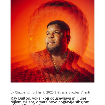
by
Glazbeni.info
|
lis 7, 2025
|
Strana glazba
,
Vijesti
Ray Dalton, vokal koji oduševljava milijune
dijlem svijeta, otvara novo poglavlje singlom