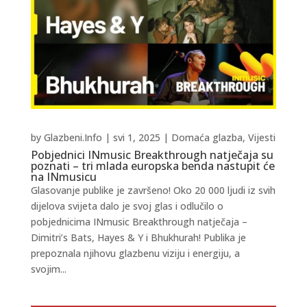
by
Glazbeni.Info
|
svi 1, 2025
|
Domaća glazba
,
Vijesti
Pobjednici INmusic Breakthrough natječaja su
poznati – tri mlada europska benda nastupit će
na INmusicu
Glasovanje publike je završeno! Oko 20 000 ljudi iz svih
dijelova svijeta dalo je svoj glas i odlučilo o
pobjednicima INmusic Breakthrough natječaja –
Dimitri’s Bats, Hayes & Y i Bhukhurah! Publika je
prepoznala njihovu glazbenu viziju i energiju, a
svojim...