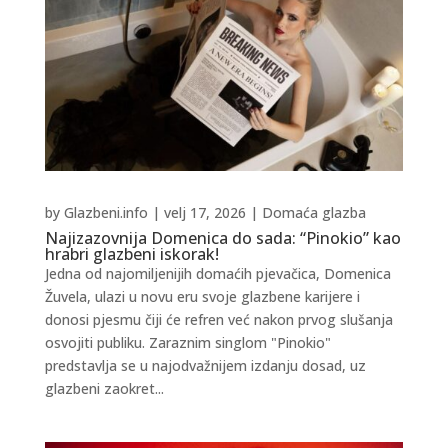
by
Glazbeni.info
|
velj 17, 2026
|
Domaća glazba
Najizazovnija Domenica do sada: “Pinokio” kao
hrabri glazbeni iskorak!
Jedna od najomiljenijih domaćih pjevačica, Domenica
Žuvela, ulazi u novu eru svoje glazbene karijere i
donosi pjesmu čiji će refren već nakon prvog slušanja
osvojiti publiku. Zaraznim singlom "Pinokio"
predstavlja se u najodvažnijem izdanju dosad, uz
glazbeni zaokret...