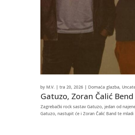
by
M.V.
|
tra 20, 2026
|
Domaća glazba
,
Uncat
Gatuzo, Zoran Čalić Bend 
Zagrebački rock sastav Gatuzo, jedan od najener
Gatuzo, nastupit će i Zoran Čalić Band te mladi 