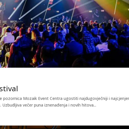
stival
e pozornica Mozaik Event Centra ugostiti najdugovječniji i najcjenjen
. Uzbudljiva večer puna iznenađenja i novih hitova...