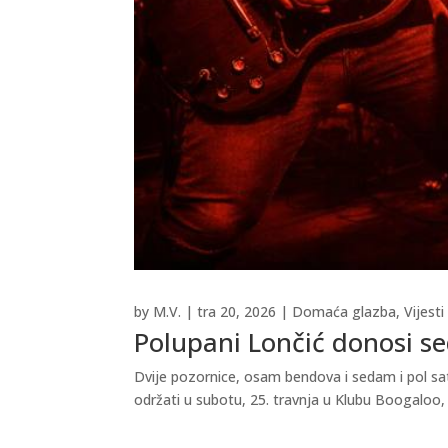
by
M.V.
|
tra 20, 2026
|
Domaća glazba
,
Vijesti
Polupani Lončić donosi se
Dvije pozornice, osam bendova i sedam i pol sa
održati u subotu, 25. travnja u Klubu Boogaloo, 