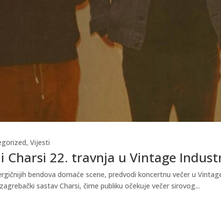
egorized
,
Vijesti
i Charsi 22. travnja u Vintage Indust
gičnijih bendova domaće scene, predvodi koncertnu večer u Vintage In
zagrebački sastav Charsi, čime publiku očekuje večer sirovog...