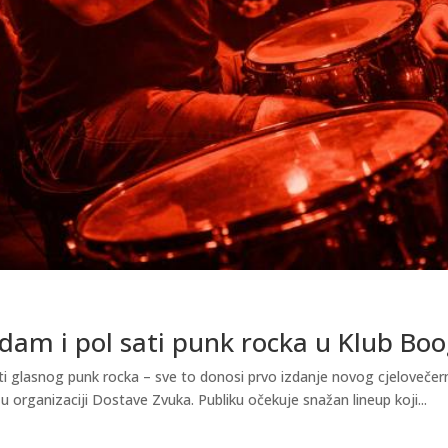
dam i pol sati punk rocka u Klub Boo
ti glasnog punk rocka – sve to donosi prvo izdanje novog cjelovečer
u organizaciji Dostave Zvuka. Publiku očekuje snažan lineup koji...