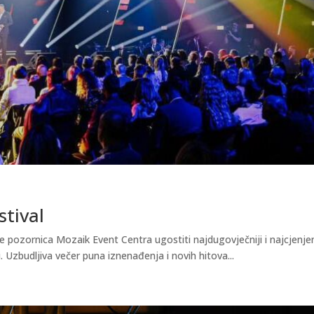
stival
e pozornica Mozaik Event Centra ugostiti najdugovječniji i najcjenjen
. Uzbudljiva večer puna iznenađenja i novih hitova...