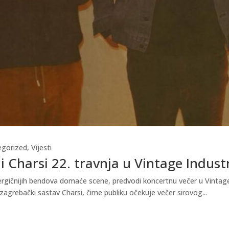
egorized
,
Vijesti
i Charsi 22. travnja u Vintage Indust
gičnijih bendova domaće scene, predvodi koncertnu večer u Vintage In
zagrebački sastav Charsi, čime publiku očekuje večer sirovog...