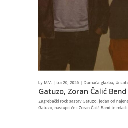
by
M.V.
|
tra 20, 2026
|
Domaća glazba
,
Uncat
Gatuzo, Zoran Čalić Bend 
Zagrebački rock sastav Gatuzo, jedan od najener
Gatuzo, nastupit će i Zoran Čalić Band te mladi 