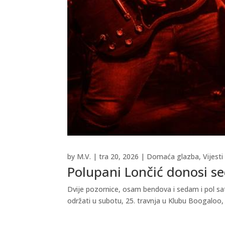
by
M.V.
|
tra 20, 2026
|
Domaća glazba
,
Vijesti
Polupani Lončić donosi se
Dvije pozornice, osam bendova i sedam i pol sa
održati u subotu, 25. travnja u Klubu Boogaloo, 