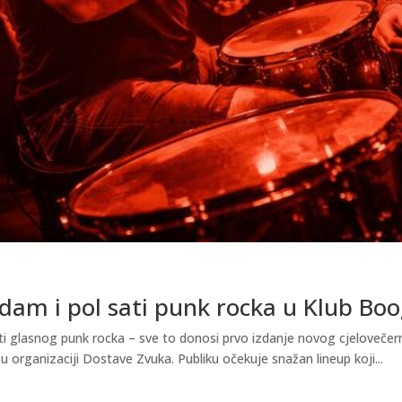
dam i pol sati punk rocka u Klub Boo
ti glasnog punk rocka – sve to donosi prvo izdanje novog cjelovečer
u organizaciji Dostave Zvuka. Publiku očekuje snažan lineup koji...