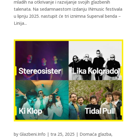
mladih na otkrivanje i razvijanje svojih glazbenih
talenata. Na sedamnaestom izdanju INmusic festivala
u lipnju 2025. nastupit će tri iznimna Superval benda –
Linija...
by
Glazbeni.Info
|
tra 25, 2025
|
Domaća glazba
,