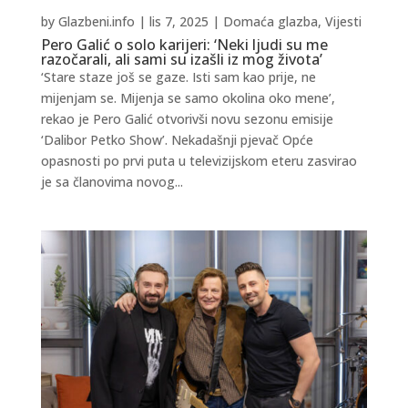
by
Glazbeni.info
|
lis 7, 2025
|
Domaća glazba
,
Vijesti
Pero Galić o solo karijeri: ‘Neki ljudi su me
razočarali, ali sami su izašli iz mog života’
‘Stare staze još se gaze. Isti sam kao prije, ne
mijenjam se. Mijenja se samo okolina oko mene’,
rekao je Pero Galić otvorivši novu sezonu emisije
‘Dalibor Petko Show’. Nekadašnji pjevač Opće
opasnosti po prvi puta u televizijskom eteru zasvirao
je sa članovima novog...