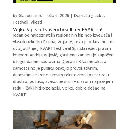
by
Glazbeni.info
|
ožu 6, 2026
|
Domaća glazba
,
Festivali
,
Vijesti
Vojko V prvi otkriveni headliner KVART-a!
Jedan od najpoznatijih regionalnih hip hop izvođača i
vlasnik nekoliko Porina, Vojko V, prvo je otkriveno ime
ovogodišnjeg KVART festivala! Splitski reper, pravim
imenom Andrija Vujević, glazbenu karijeru je započeo
u legendarnim sastavima Dječaci i Kiša metaka, a
samostalno je publiku osvojio provokativnim,
duhovitim i iskreno sirovim tekstovima koji seciraju
društvo, politiku, svakodnevicu i – u svom najnovijem
radu – čak i hidroizolaciju. Vojko, dobro došao na
KVART!