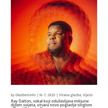
by
Glazbeni.info
|
lis 7, 2025
|
Strana glazba
,
Vijesti
Ray Dalton, vokal koji oduševljava milijune
dijlem svijeta, otvara novo poglavlje singlom