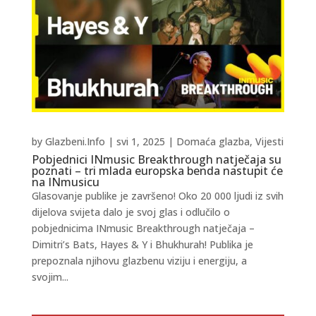
by
Glazbeni.Info
|
svi 1, 2025
|
Domaća glazba
,
Vijesti
Pobjednici INmusic Breakthrough natječaja su
poznati – tri mlada europska benda nastupit će
na INmusicu
Glasovanje publike je završeno! Oko 20 000 ljudi iz svih
dijelova svijeta dalo je svoj glas i odlučilo o
pobjednicima INmusic Breakthrough natječaja –
Dimitri’s Bats, Hayes & Y i Bhukhurah! Publika je
prepoznala njihovu glazbenu viziju i energiju, a
svojim...