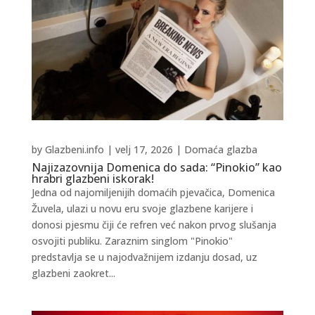
by
Glazbeni.info
|
velj 17, 2026
|
Domaća glazba
Najizazovnija Domenica do sada: “Pinokio” kao
hrabri glazbeni iskorak!
Jedna od najomiljenijih domaćih pjevačica, Domenica
Žuvela, ulazi u novu eru svoje glazbene karijere i
donosi pjesmu čiji će refren već nakon prvog slušanja
osvojiti publiku. Zaraznim singlom "Pinokio"
predstavlja se u najodvažnijem izdanju dosad, uz
glazbeni zaokret...