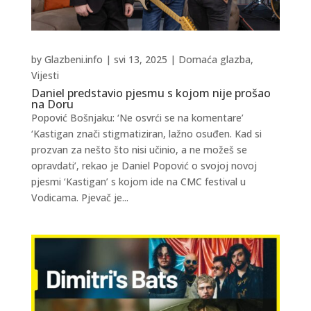
by
Glazbeni.info
|
svi 13, 2025
|
Domaća glazba
,
Vijesti
Daniel predstavio pjesmu s kojom nije prošao
na Doru
Popović Bošnjaku: ‘Ne osvrći se na komentare’
‘Kastigan znači stigmatiziran, lažno osuđen. Kad si
prozvan za nešto što nisi učinio, a ne možeš se
opravdati’, rekao je Daniel Popović o svojoj novoj
pjesmi ‘Kastigan’ s kojom ide na CMC festival u
Vodicama. Pjevač je...