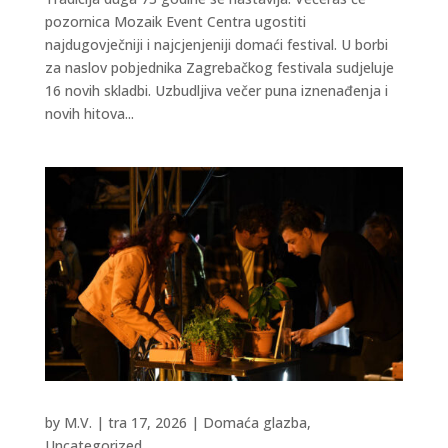
pozornica Mozaik Event Centra ugostiti
najdugovječniji i najcjenjeniji domaći festival. U borbi
za naslov pobjednika Zagrebačkog festivala sudjeluje
16 novih skladbi. Uzbudljiva večer puna iznenađenja i
novih hitova...
by
M.V.
|
tra 17, 2026
|
Domaća glazba
,
Uncategorized