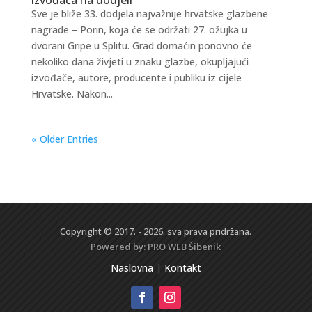
Sve je bliže 33. dodjela najvažnije hrvatske glazbene
nagrade – Porin, koja će se održati 27. ožujka u
dvorani Gripe u Splitu. Grad domaćin ponovno će
nekoliko dana živjeti u znaku glazbe, okupljajući
izvođače, autore, producente i publiku iz cijele
Hrvatske. Nakon...
« Older Entries
Copyright © 2017. - 2026. sva prava pridržana.
Powered by:
PRO WEB
Šibenik
Naslovna
|
Kontakt