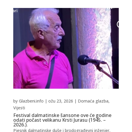
by
Glazbeni.info
|
ožu 23, 2026
|
Domaća glazba
,
Vijesti
Festival dalmatinske šansone ove će godine
odati počast velikanu Krsti Jurasu (1945. –
2026.).
Pjesnik dalmatinske duše i brodograđevni inženjer,