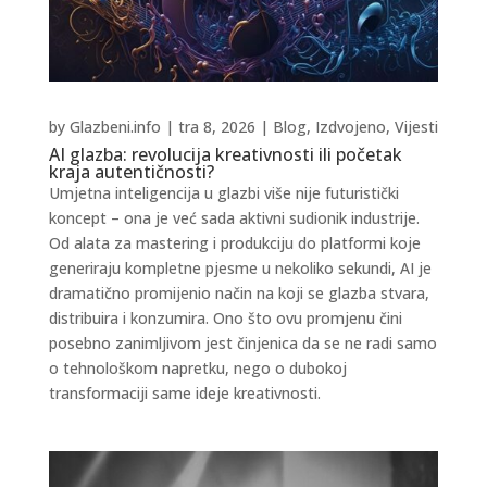
by
Glazbeni.info
|
tra 8, 2026
|
Blog
,
Izdvojeno
,
Vijesti
AI glazba: revolucija kreativnosti ili početak
kraja autentičnosti?
Umjetna inteligencija u glazbi više nije futuristički
koncept – ona je već sada aktivni sudionik industrije.
Od alata za mastering i produkciju do platformi koje
generiraju kompletne pjesme u nekoliko sekundi, AI je
dramatično promijenio način na koji se glazba stvara,
distribuira i konzumira. Ono što ovu promjenu čini
posebno zanimljivom jest činjenica da se ne radi samo
o tehnološkom napretku, nego o dubokoj
transformaciji same ideje kreativnosti.