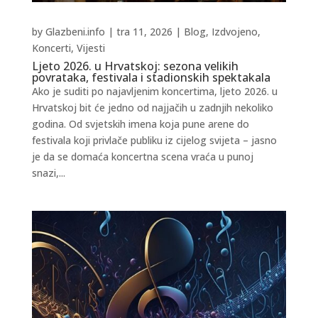
by
Glazbeni.info
|
tra 11, 2026
|
Blog
,
Izdvojeno
,
Koncerti
,
Vijesti
Ljeto 2026. u Hrvatskoj: sezona velikih
povrataka, festivala i stadionskih spektakala
Ako je suditi po najavljenim koncertima, ljeto 2026. u
Hrvatskoj bit će jedno od najjačih u zadnjih nekoliko
godina. Od svjetskih imena koja pune arene do
festivala koji privlače publiku iz cijelog svijeta – jasno
je da se domaća koncertna scena vraća u punoj
snazi,...