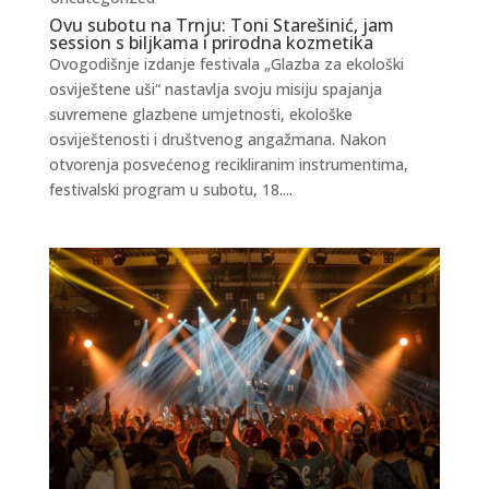
Ovu subotu na Trnju: Toni Starešinić, jam
session s biljkama i prirodna kozmetika
Ovogodišnje izdanje festivala „Glazba za ekološki
osviještene uši“ nastavlja svoju misiju spajanja
suvremene glazbene umjetnosti, ekološke
osviještenosti i društvenog angažmana. Nakon
otvorenja posvećenog recikliranim instrumentima,
festivalski program u subotu, 18....