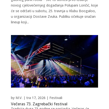
novog cjelovečernjeg događanja Polupani Lončić, koje
će se održati u subotu, 25. travnja u Klubu Boogaloo,
u organizaciji Dostave Zvuka. Publiku očekuje snažan
lineup koji...
by
M.V.
|
tra 17, 2026
|
Festivali
Večeras 73. Zagrebački festival
Tradicija duga 73 godine se nastavlja. Večeras će