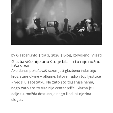
by
Glazbeni.info
|
tra 3, 2026
|
Blog
,
Izdvojeno
,
Vijesti
Glazba više nije ono što je bila – i to nije nužno
loša stvar
Ako danas pokušavaš razumjeti glazbenu industriju
kroz stare okvire – albume, hitove, radio i top ljestvice
– već si u zaostatku. Ne zato što toga više nema,
nego zato što to više nije centar priče. Glazba je i
dalje tu, možda dostupnija nego ikad, ali njezina
uloga...