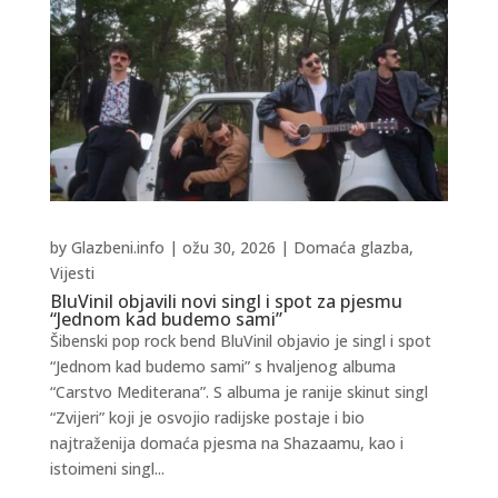
by
Glazbeni.info
|
ožu 30, 2026
|
Domaća glazba
,
Vijesti
BluVinil objavili novi singl i spot za pjesmu
“Jednom kad budemo sami”
Šibenski pop rock bend BluVinil objavio je singl i spot
“Jednom kad budemo sami” s hvaljenog albuma
“Carstvo Mediterana”. S albuma je ranije skinut singl
“Zvijeri” koji je osvojio radijske postaje i bio
najtraženija domaća pjesma na Shazaamu, kao i
istoimeni singl...