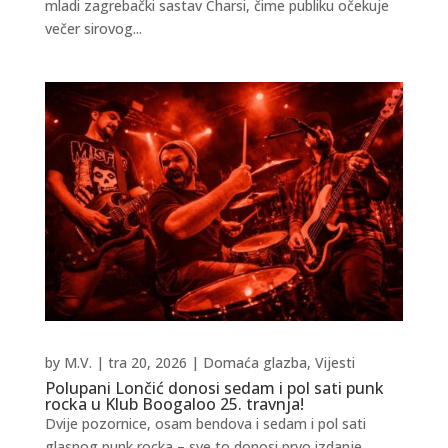
mladi zagrebački sastav Charsi, čime publiku očekuje
večer sirovog...
by
M.V.
|
tra 20, 2026
|
Domaća glazba
,
Vijesti
Polupani Lončić donosi sedam i pol sati punk
rocka u Klub Boogaloo 25. travnja!
Dvije pozornice, osam bendova i sedam i pol sati
glasnog punk rocka – sve to donosi prvo izdanje