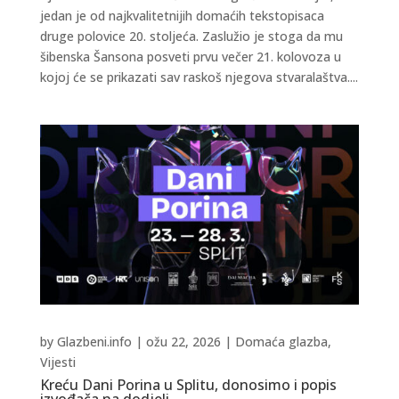
jedan je od najkvalitetnijih domaćih tekstopisaca
druge polovice 20. stoljeća. Zaslužio je stoga da mu
šibenska Šansona posveti prvu večer 21. kolovoza u
kojoj će se prikazati sav raskoš njegova stvaralaštva....
by
Glazbeni.info
|
ožu 22, 2026
|
Domaća glazba
,
Vijesti
Kreću Dani Porina u Splitu, donosimo i popis
izvođača na dodjeli