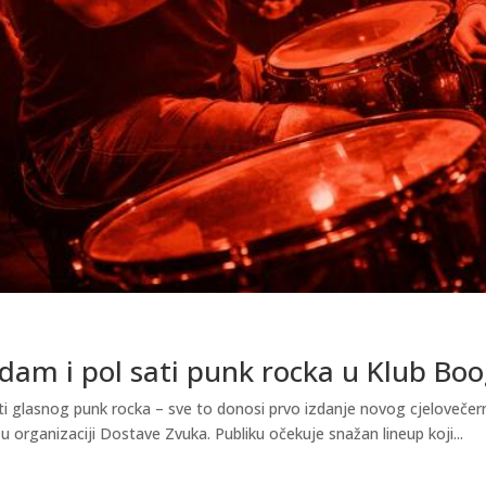
dam i pol sati punk rocka u Klub Boo
ti glasnog punk rocka – sve to donosi prvo izdanje novog cjelovečer
u organizaciji Dostave Zvuka. Publiku očekuje snažan lineup koji...