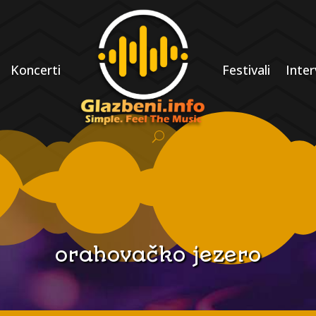
Koncerti
Festivali
Inter
orahovačko jezero