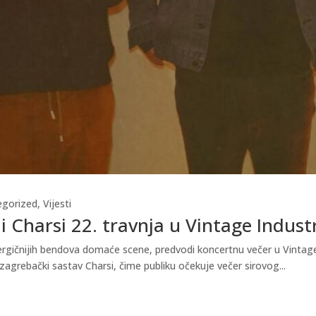
egorized
,
Vijesti
i Charsi 22. travnja u Vintage Indust
gičnijih bendova domaće scene, predvodi koncertnu večer u Vintage In
zagrebački sastav Charsi, čime publiku očekuje večer sirovog...