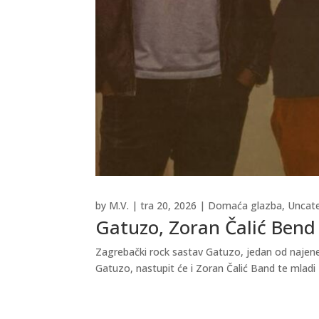
by
M.V.
|
tra 20, 2026
|
Domaća glazba
,
Uncat
Gatuzo, Zoran Čalić Bend 
Zagrebački rock sastav Gatuzo, jedan od najener
Gatuzo, nastupit će i Zoran Čalić Band te mladi 