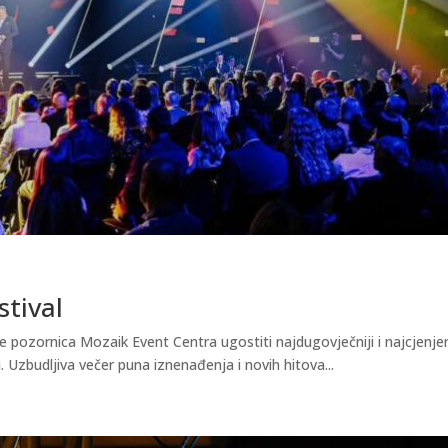
stival
e pozornica Mozaik Event Centra ugostiti najdugovječniji i najcjenjen
. Uzbudljiva večer puna iznenađenja i novih hitova...