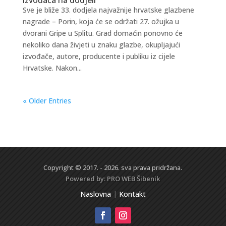
Sve je bliže 33. dodjela najvažnije hrvatske glazbene
nagrade – Porin, koja će se održati 27. ožujka u
dvorani Gripe u Splitu. Grad domaćin ponovno će
nekoliko dana živjeti u znaku glazbe, okupljajući
izvođače, autore, producente i publiku iz cijele
Hrvatske. Nakon...
« Older Entries
Copyright © 2017. - 2026. sva prava pridržana.
Powered by:
PRO WEB
Šibenik
Naslovna
|
Kontakt