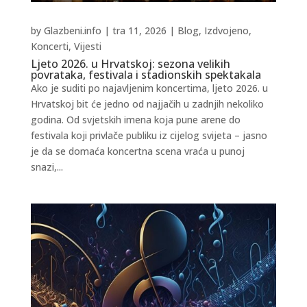
by
Glazbeni.info
|
tra 11, 2026
|
Blog
,
Izdvojeno
,
Koncerti
,
Vijesti
Ljeto 2026. u Hrvatskoj: sezona velikih
povrataka, festivala i stadionskih spektakala
Ako je suditi po najavljenim koncertima, ljeto 2026. u
Hrvatskoj bit će jedno od najjačih u zadnjih nekoliko
godina. Od svjetskih imena koja pune arene do
festivala koji privlače publiku iz cijelog svijeta – jasno
je da se domaća koncertna scena vraća u punoj
snazi,...