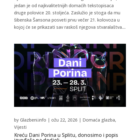
jedan je od najkvalitetnijih domaćih tekstopisaca
druge polovice 20. stoljeća. Zaslužio je stoga da mu
šibenska Šansona posveti prvu večer 21. kolovoza u
kojoj će se prikazati sav raskoš njegova stvaralaštva....
by
Glazbeni.info
|
ožu 22, 2026
|
Domaća glazba
,
Vijesti
Kreću Dani Porina u Splitu, donosimo i popis
izvođača na dodjeli