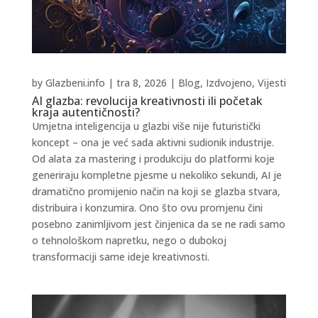
by
Glazbeni.info
|
tra 8, 2026
|
Blog
,
Izdvojeno
,
Vijesti
AI glazba: revolucija kreativnosti ili početak
kraja autentičnosti?
Umjetna inteligencija u glazbi više nije futuristički
koncept – ona je već sada aktivni sudionik industrije.
Od alata za mastering i produkciju do platformi koje
generiraju kompletne pjesme u nekoliko sekundi, AI je
dramatično promijenio način na koji se glazba stvara,
distribuira i konzumira. Ono što ovu promjenu čini
posebno zanimljivom jest činjenica da se ne radi samo
o tehnološkom napretku, nego o dubokoj
transformaciji same ideje kreativnosti.