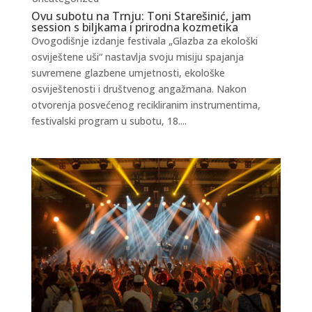
Ovu subotu na Trnju: Toni Starešinić, jam
session s biljkama i prirodna kozmetika
Ovogodišnje izdanje festivala „Glazba za ekološki
osviještene uši“ nastavlja svoju misiju spajanja
suvremene glazbene umjetnosti, ekološke
osviještenosti i društvenog angažmana. Nakon
otvorenja posvećenog recikliranim instrumentima,
festivalski program u subotu, 18....