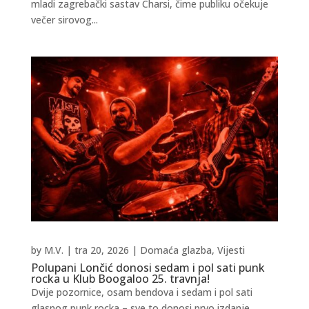
mladi zagrebački sastav Charsi, čime publiku očekuje
večer sirovog...
by
M.V.
|
tra 20, 2026
|
Domaća glazba
,
Vijesti
Polupani Lončić donosi sedam i pol sati punk
rocka u Klub Boogaloo 25. travnja!
Dvije pozornice, osam bendova i sedam i pol sati
glasnog punk rocka – sve to donosi prvo izdanje