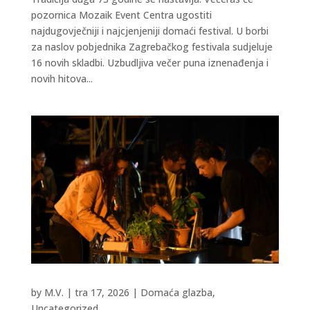
pozornica Mozaik Event Centra ugostiti
najdugovječniji i najcjenjeniji domaći festival. U borbi
za naslov pobjednika Zagrebačkog festivala sudjeluje
16 novih skladbi. Uzbudljiva večer puna iznenađenja i
novih hitova...
by
M.V.
|
tra 17, 2026
|
Domaća glazba
,
Uncategorized