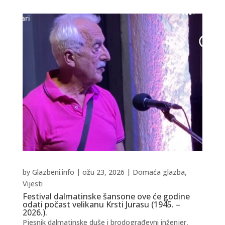
by
Glazbeni.info
|
ožu 23, 2026
|
Domaća glazba
,
Vijesti
Festival dalmatinske šansone ove će godine
odati počast velikanu Krsti Jurasu (1945. –
2026.).
Pjesnik dalmatinske duše i brodograđevni inženjer,