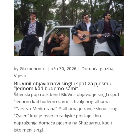
by
Glazbeni.info
|
ožu 30, 2026
|
Domaća glazba
,
Vijesti
BluVinil objavili novi singl i spot za pjesmu
“Jednom kad budemo sami”
Šibenski pop rock bend BluVinil objavio je singl i spot
“Jednom kad budemo sami” s hvaljenog albuma
“Carstvo Mediterana”. S albuma je ranije skinut singl
“Zvijeri” koji je osvojio radijske postaje i bio
najtraženija domaća pjesma na Shazaamu, kao i
istoimeni singl...