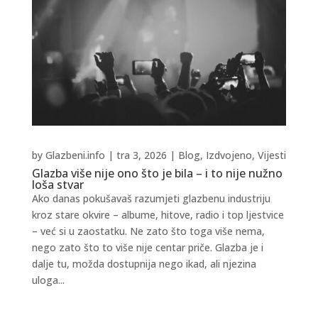
by
Glazbeni.info
|
tra 3, 2026
|
Blog
,
Izdvojeno
,
Vijesti
Glazba više nije ono što je bila – i to nije nužno
loša stvar
Ako danas pokušavaš razumjeti glazbenu industriju
kroz stare okvire – albume, hitove, radio i top ljestvice
– već si u zaostatku. Ne zato što toga više nema,
nego zato što to više nije centar priče. Glazba je i
dalje tu, možda dostupnija nego ikad, ali njezina
uloga...