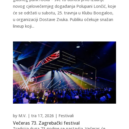
novog cjelovečernjeg događanja Polupani Lončić, koje
će se održati u subotu, 25. travnja u Klubu Boogaloo,
u organizaciji Dostave Zvuka. Publiku očekuje snažan
lineup koji...
by
M.V.
|
tra 17, 2026
|
Festivali
Večeras 73. Zagrebački festival
Tradicija duga 73 godine se nastavlja. Večeras će