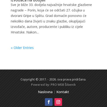
Sve je bliže 33. dodjela najvažnije hrvatske glazbene
nagrade – Porin, koja će se održati 27. ožujka u
dvorani Gripe u Splitu. Grad domaćin ponovno će
nekoliko dana živjeti u znaku glazbe, okupljajući
izvođače, autore, producente i publiku iz cijele
Hrvatske. Nakon...
« Older Entries
Copyright © 2017. - 2026. sva prava pridržana.
Powered by:
PRO WEB
Šibenik
Naslovna
|
Kontakt