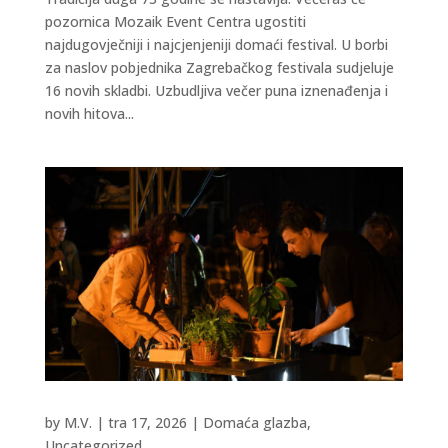
pozornica Mozaik Event Centra ugostiti
najdugovječniji i najcjenjeniji domaći festival. U borbi
za naslov pobjednika Zagrebačkog festivala sudjeluje
16 novih skladbi. Uzbudljiva večer puna iznenađenja i
novih hitova...
by
M.V.
|
tra 17, 2026
|
Domaća glazba
,
Uncategorized