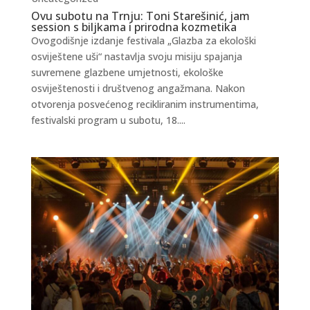
Ovu subotu na Trnju: Toni Starešinić, jam
session s biljkama i prirodna kozmetika
Ovogodišnje izdanje festivala „Glazba za ekološki
osviještene uši“ nastavlja svoju misiju spajanja
suvremene glazbene umjetnosti, ekološke
osviještenosti i društvenog angažmana. Nakon
otvorenja posvećenog recikliranim instrumentima,
festivalski program u subotu, 18....