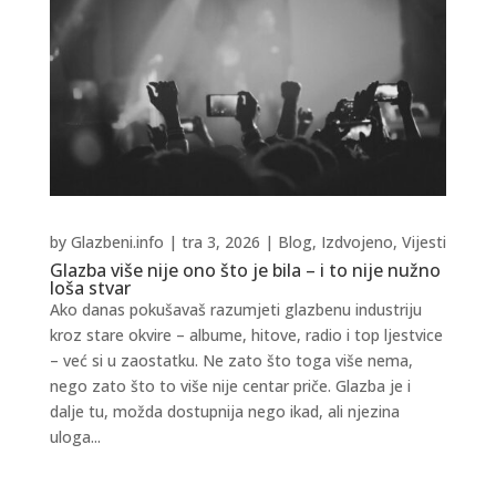
by
Glazbeni.info
|
tra 3, 2026
|
Blog
,
Izdvojeno
,
Vijesti
Glazba više nije ono što je bila – i to nije nužno
loša stvar
Ako danas pokušavaš razumjeti glazbenu industriju
kroz stare okvire – albume, hitove, radio i top ljestvice
– već si u zaostatku. Ne zato što toga više nema,
nego zato što to više nije centar priče. Glazba je i
dalje tu, možda dostupnija nego ikad, ali njezina
uloga...