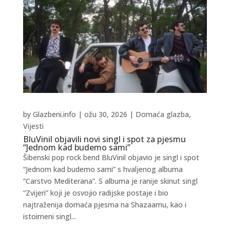
by
Glazbeni.info
|
ožu 30, 2026
|
Domaća glazba
,
Vijesti
BluVinil objavili novi singl i spot za pjesmu
“Jednom kad budemo sami”
Šibenski pop rock bend BluVinil objavio je singl i spot
“Jednom kad budemo sami” s hvaljenog albuma
“Carstvo Mediterana”. S albuma je ranije skinut singl
“Zvijeri” koji je osvojio radijske postaje i bio
najtraženija domaća pjesma na Shazaamu, kao i
istoimeni singl...