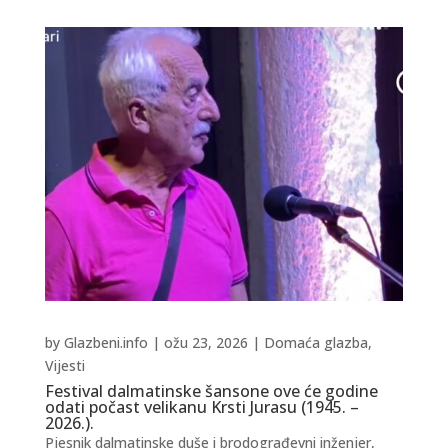
by
Glazbeni.info
|
ožu 23, 2026
|
Domaća glazba
,
Vijesti
Festival dalmatinske šansone ove će godine
odati počast velikanu Krsti Jurasu (1945. –
2026.).
Pjesnik dalmatinske duše i brodograđevni inženjer,