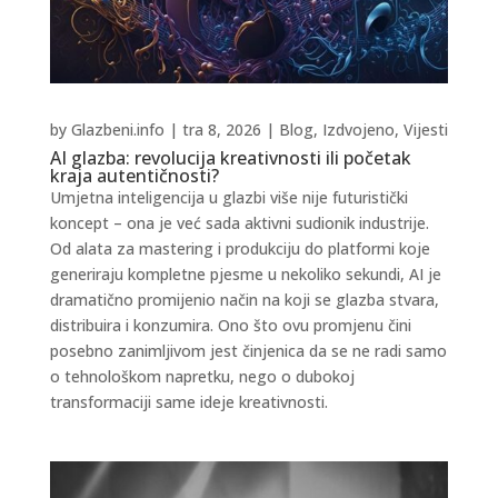
by
Glazbeni.info
|
tra 8, 2026
|
Blog
,
Izdvojeno
,
Vijesti
AI glazba: revolucija kreativnosti ili početak
kraja autentičnosti?
Umjetna inteligencija u glazbi više nije futuristički
koncept – ona je već sada aktivni sudionik industrije.
Od alata za mastering i produkciju do platformi koje
generiraju kompletne pjesme u nekoliko sekundi, AI je
dramatično promijenio način na koji se glazba stvara,
distribuira i konzumira. Ono što ovu promjenu čini
posebno zanimljivom jest činjenica da se ne radi samo
o tehnološkom napretku, nego o dubokoj
transformaciji same ideje kreativnosti.