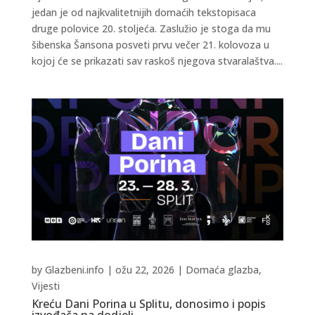
jedan je od najkvalitetnijih domaćih tekstopisaca
druge polovice 20. stoljeća. Zaslužio je stoga da mu
šibenska Šansona posveti prvu večer 21. kolovoza u
kojoj će se prikazati sav raskoš njegova stvaralaštva....
by
Glazbeni.info
|
ožu 22, 2026
|
Domaća glazba
,
Vijesti
Kreću Dani Porina u Splitu, donosimo i popis
izvođača na dodjeli