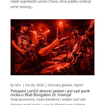
mladi zagrebački sastav Charsi, čime publiku očekuje
večer sirovog...
by
M.V.
|
tra 20, 2026
|
Domaća glazba
,
Vijesti
Polupani Lončić donosi sedam i pol sati punk
rocka u Klub Boogaloo 25. travnja!
Dvije pozornice, osam bendova i sedam i pol sati
glasnog punk rocka – sve to donosi prvo izdanje