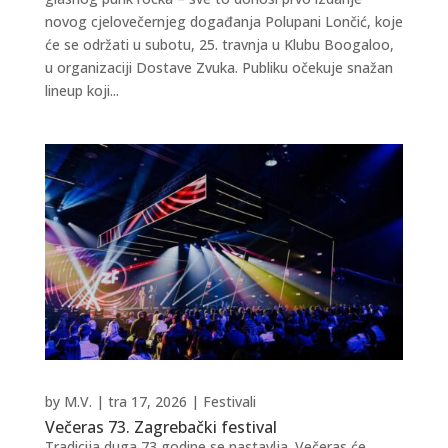
novog cjelovečernjeg događanja Polupani Lončić, koje
će se održati u subotu, 25. travnja u Klubu Boogaloo,
u organizaciji Dostave Zvuka. Publiku očekuje snažan
lineup koji...
by
M.V.
|
tra 17, 2026
|
Festivali
Večeras 73. Zagrebački festival
Tradicija duga 73 godine se nastavlja. Večeras će