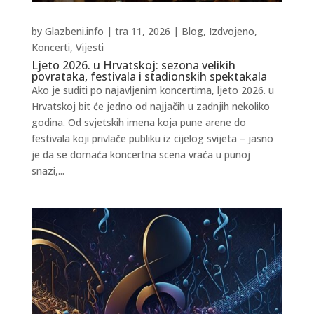
by
Glazbeni.info
|
tra 11, 2026
|
Blog
,
Izdvojeno
,
Koncerti
,
Vijesti
Ljeto 2026. u Hrvatskoj: sezona velikih
povrataka, festivala i stadionskih spektakala
Ako je suditi po najavljenim koncertima, ljeto 2026. u
Hrvatskoj bit će jedno od najjačih u zadnjih nekoliko
godina. Od svjetskih imena koja pune arene do
festivala koji privlače publiku iz cijelog svijeta – jasno
je da se domaća koncertna scena vraća u punoj
snazi,...