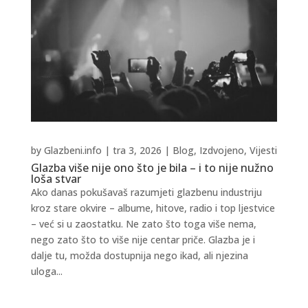
by
Glazbeni.info
|
tra 3, 2026
|
Blog
,
Izdvojeno
,
Vijesti
Glazba više nije ono što je bila – i to nije nužno
loša stvar
Ako danas pokušavaš razumjeti glazbenu industriju
kroz stare okvire – albume, hitove, radio i top ljestvice
– već si u zaostatku. Ne zato što toga više nema,
nego zato što to više nije centar priče. Glazba je i
dalje tu, možda dostupnija nego ikad, ali njezina
uloga...