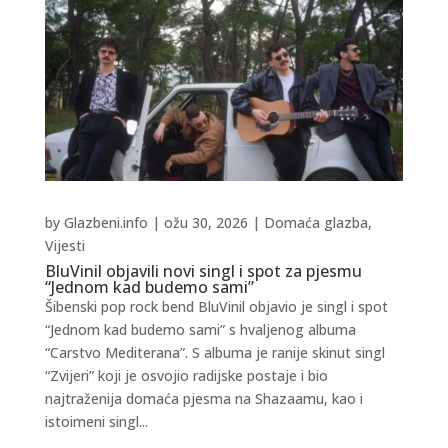
by
Glazbeni.info
|
ožu 30, 2026
|
Domaća glazba
,
Vijesti
BluVinil objavili novi singl i spot za pjesmu
“Jednom kad budemo sami”
Šibenski pop rock bend BluVinil objavio je singl i spot
“Jednom kad budemo sami” s hvaljenog albuma
“Carstvo Mediterana”. S albuma je ranije skinut singl
“Zvijeri” koji je osvojio radijske postaje i bio
najtraženija domaća pjesma na Shazaamu, kao i
istoimeni singl...