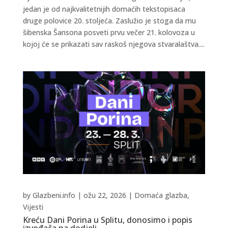
jedan je od najkvalitetnijih domaćih tekstopisaca
druge polovice 20. stoljeća. Zaslužio je stoga da mu
šibenska Šansona posveti prvu večer 21. kolovoza u
kojoj će se prikazati sav raskoš njegova stvaralaštva....
by
Glazbeni.info
|
ožu 22, 2026
|
Domaća glazba
,
Vijesti
Kreću Dani Porina u Splitu, donosimo i popis
izvođača na dodjeli