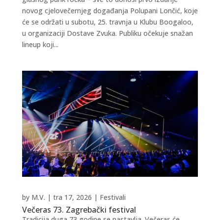
novog cjelovečernjeg događanja Polupani Lončić, koje
će se održati u subotu, 25. travnja u Klubu Boogaloo,
u organizaciji Dostave Zvuka. Publiku očekuje snažan
lineup koji...
by
M.V.
|
tra 17, 2026
|
Festivali
Večeras 73. Zagrebački festival
Tradicija duga 73 godine se nastavlja. Večeras će