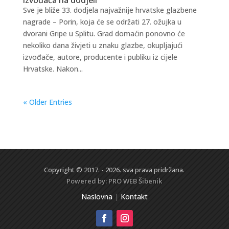
Sve je bliže 33. dodjela najvažnije hrvatske glazbene
nagrade – Porin, koja će se održati 27. ožujka u
dvorani Gripe u Splitu. Grad domaćin ponovno će
nekoliko dana živjeti u znaku glazbe, okupljajući
izvođače, autore, producente i publiku iz cijele
Hrvatske. Nakon...
« Older Entries
Copyright © 2017. - 2026. sva prava pridržana.
Powered by:
PRO WEB
Šibenik
Naslovna
|
Kontakt