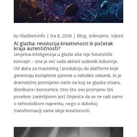
by
Glazbeni.info
|
tra 8, 2026
|
Blog
,
Izdvojeno
,
Vijesti
AI glazba: revolucija kreativnosti ili početak
kraja autentičnosti?
Umjetna inteligencija u glazbi više nije futuristički
koncept – ona je već sada aktivni sudionik industrije.
Od alata za mastering i produkciju do platformi koje
generiraju kompletne pjesme u nekoliko sekundi, AI je
dramatično promijenio način na koji se glazba stvara,
distribuira i konzumira. Ono što ovu promjenu čini
posebno zanimljivom jest činjenica da se ne radi samo
o tehnološkom napretku, nego o dubokoj
transformaciji same ideje kreativnosti.