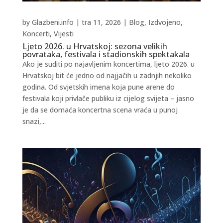
by
Glazbeni.info
|
tra 11, 2026
|
Blog
,
Izdvojeno
,
Koncerti
,
Vijesti
Ljeto 2026. u Hrvatskoj: sezona velikih
povrataka, festivala i stadionskih spektakala
Ako je suditi po najavljenim koncertima, ljeto 2026. u
Hrvatskoj bit će jedno od najjačih u zadnjih nekoliko
godina. Od svjetskih imena koja pune arene do
festivala koji privlače publiku iz cijelog svijeta – jasno
je da se domaća koncertna scena vraća u punoj
snazi,...