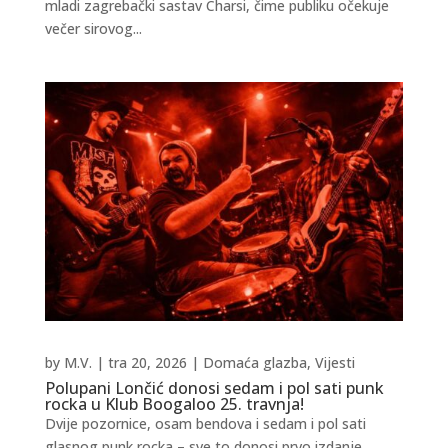
mladi zagrebački sastav Charsi, čime publiku očekuje
večer sirovog...
by
M.V.
|
tra 20, 2026
|
Domaća glazba
,
Vijesti
Polupani Lončić donosi sedam i pol sati punk
rocka u Klub Boogaloo 25. travnja!
Dvije pozornice, osam bendova i sedam i pol sati
glasnog punk rocka – sve to donosi prvo izdanje