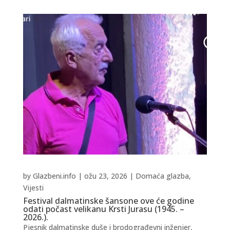
by
Glazbeni.info
|
ožu 23, 2026
|
Domaća glazba
,
Vijesti
Festival dalmatinske šansone ove će godine
odati počast velikanu Krsti Jurasu (1945. –
2026.).
Pjesnik dalmatinske duše i brodograđevni inženjer,