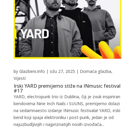
by
Glazbeni.Info
|
ožu 27, 2025
|
Domaća glazba
,
Vijesti
Irski YARD premijerno stiže na INmusic festival
#17
YARD, electropunk trio iz Dublina, čiji je zvuk inspiriran
bendovima Nine Inch Nails i SUUNS, premijerno dolazi
na sedamnaesto izdanje INmusic festivala! YARD, irski
bend koji spaja elektroniku i post-punk, jedan je od
najuzbudljivijih i najpriznatijih novih izvođača...