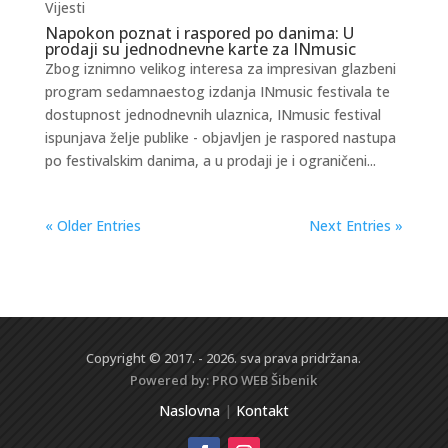
Vijesti
Napokon poznat i raspored po danima: U
prodaji su jednodnevne karte za INmusic
Zbog iznimno velikog interesa za impresivan glazbeni
program sedamnaestog izdanja INmusic festivala te
dostupnost jednodnevnih ulaznica, INmusic festival
ispunjava želje publike - objavljen je raspored nastupa
po festivalskim danima, a u prodaji je i ograničeni...
« Older Entries
Next Entries »
Copyright © 2017. - 2026. sva prava pridržana.
Powered by:
PRO WEB
Šibenik
Naslovna
|
Kontakt