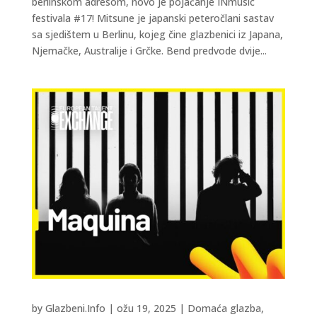
berlinskom adresom, novo je pojačanje INmusic
festivala #17! Mitsune je japanski peteročlani sastav
sa sjedištem u Berlinu, kojeg čine glazbenici iz Japana,
Njemačke, Australije i Grčke. Bend predvode dvije...
by
Glazbeni.Info
|
ožu 19, 2025
|
Domaća glazba
,