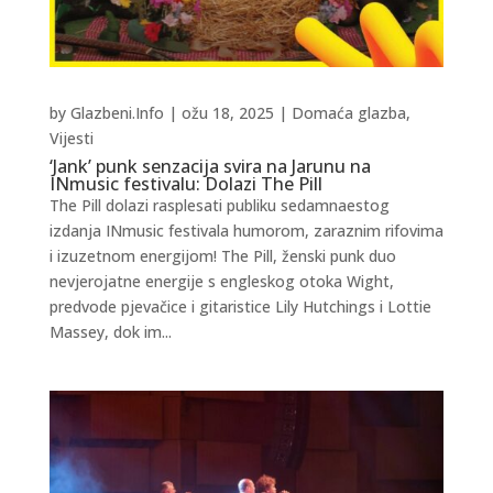
by
Glazbeni.Info
|
ožu 18, 2025
|
Domaća glazba
,
Vijesti
‘Jank’ punk senzacija svira na Jarunu na
INmusic festivalu: Dolazi The Pill
The Pill dolazi rasplesati publiku sedamnaestog
izdanja INmusic festivala humorom, zaraznim rifovima
i izuzetnom energijom! The Pill, ženski punk duo
nevjerojatne energije s engleskog otoka Wight,
predvode pjevačice i gitaristice Lily Hutchings i Lottie
Massey, dok im...