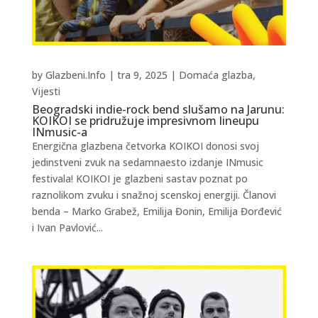
by
Glazbeni.Info
|
tra 9, 2025
|
Domaća glazba
,
Vijesti
Beogradski indie-rock bend slušamo na Jarunu:
KOIKOI se pridružuje impresivnom lineupu
INmusic-a
Energična glazbena četvorka KOIKOI donosi svoj
jedinstveni zvuk na sedamnaesto izdanje INmusic
festivala! KOIKOI je glazbeni sastav poznat po
raznolikom zvuku i snažnoj scenskoj energiji. Članovi
benda – Marko Grabež, Emilija Đonin, Emilija Đorđević
i Ivan Pavlović...