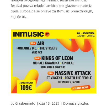
lineup-a ovogodišnjeg INmusic festivala! INmusic
festival poziva mlade i ambiciozne glazbene nade iz
cijele Europe da se prijave za INmusic Breakthrough,
koji će tri...
by
Glazbeni.info
|
ožu 13, 2025
|
Domaća glazba
,