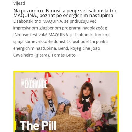
Vijesti
Na pozornicu INmusica penje se lisabonski trio
MAQUINA., poznat po energičnim nastupima
Lisabonski trio MAQUINA. se pridružuju već
impresivnom glazbenom programu nadolazećeg
INmusic festivala! MAQUINA. je lisabonski trio koji
spaja karnevalsko-hedonistički psihodelični punk s
energičnim nastupima. Bend, kojeg čine João
Cavalheiro (gitara), Tomás Brito...