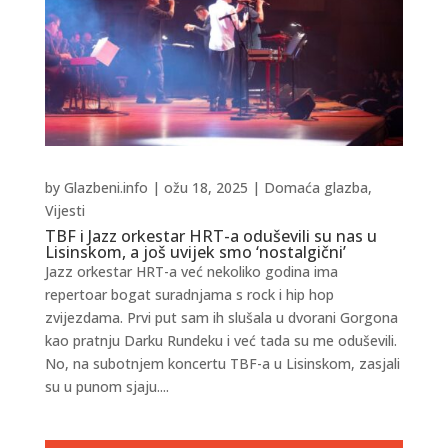
by
Glazbeni.info
|
ožu 18, 2025
|
Domaća glazba
,
Vijesti
TBF i Jazz orkestar HRT-a oduševili su nas u
Lisinskom, a još uvijek smo ‘nostalgični’
Jazz orkestar HRT-a već nekoliko godina ima
repertoar bogat suradnjama s rock i hip hop
zvijezdama. Prvi put sam ih slušala u dvorani Gorgona
kao pratnju Darku Rundeku i već tada su me oduševili.
No, na subotnjem koncertu TBF-a u Lisinskom, zasjali
su u punom sjaju....