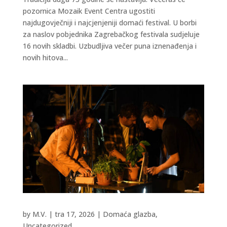
pozornica Mozaik Event Centra ugostiti
najdugovječniji i najcjenjeniji domaći festival. U borbi
za naslov pobjednika Zagrebačkog festivala sudjeluje
16 novih skladbi. Uzbudljiva večer puna iznenađenja i
novih hitova...
by
M.V.
|
tra 17, 2026
|
Domaća glazba
,
Uncategorized