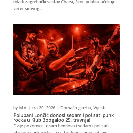
mladi zagrebački sastav Charsi, čime publiku očekuje
večer sirovog...
by
M.V.
|
tra 20, 2026
|
Domaća glazba
,
Vijesti
Polupani Lončić donosi sedam i pol sati punk
rocka u Klub Boogaloo 25. travnja!
Dvije pozornice, osam bendova i sedam i pol sati
glasnog punk rocka – sve to donosi prvo izdanje