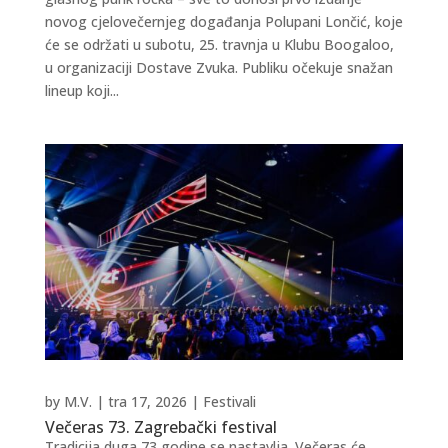
novog cjelovečernjeg događanja Polupani Lončić, koje
će se održati u subotu, 25. travnja u Klubu Boogaloo,
u organizaciji Dostave Zvuka. Publiku očekuje snažan
lineup koji...
by
M.V.
|
tra 17, 2026
|
Festivali
Večeras 73. Zagrebački festival
Tradicija duga 73 godine se nastavlja. Večeras će