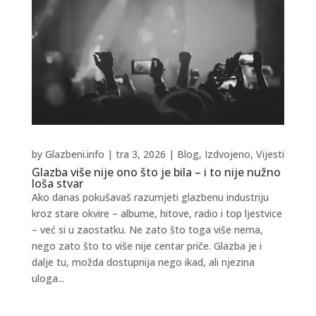
by
Glazbeni.info
|
tra 3, 2026
|
Blog
,
Izdvojeno
,
Vijesti
Glazba više nije ono što je bila – i to nije nužno
loša stvar
Ako danas pokušavaš razumjeti glazbenu industriju
kroz stare okvire – albume, hitove, radio i top ljestvice
– već si u zaostatku. Ne zato što toga više nema,
nego zato što to više nije centar priče. Glazba je i
dalje tu, možda dostupnija nego ikad, ali njezina
uloga...