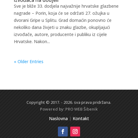
Sve je bliže 33. dodjela najvažnije hrvatske glazbene
nagrade – Porin, koja će se održati 27. ožujka u
dvorani Gripe u Splitu. Grad domaćin ponovno će
nekoliko dana živjeti u znaku glazbe, okupljajući
izvođače, autore, producente i publiku iz cijele
Hrvatske. Nakon...
« Older Entries
Copyright © 2017. - 2026. sva prava pridržana.
Powered by:
PRO WEB
Šibenik
Naslovna
|
Kontakt