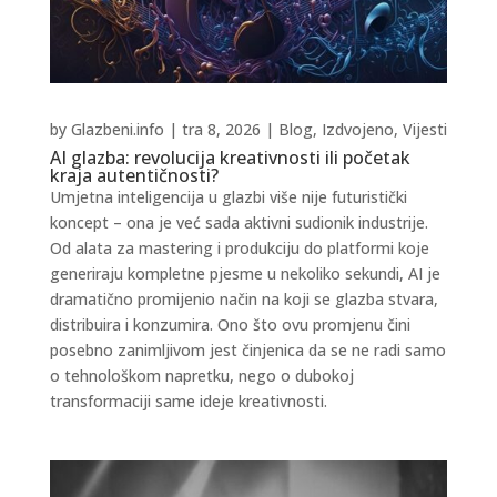
by
Glazbeni.info
|
tra 8, 2026
|
Blog
,
Izdvojeno
,
Vijesti
AI glazba: revolucija kreativnosti ili početak
kraja autentičnosti?
Umjetna inteligencija u glazbi više nije futuristički
koncept – ona je već sada aktivni sudionik industrije.
Od alata za mastering i produkciju do platformi koje
generiraju kompletne pjesme u nekoliko sekundi, AI je
dramatično promijenio način na koji se glazba stvara,
distribuira i konzumira. Ono što ovu promjenu čini
posebno zanimljivom jest činjenica da se ne radi samo
o tehnološkom napretku, nego o dubokoj
transformaciji same ideje kreativnosti.