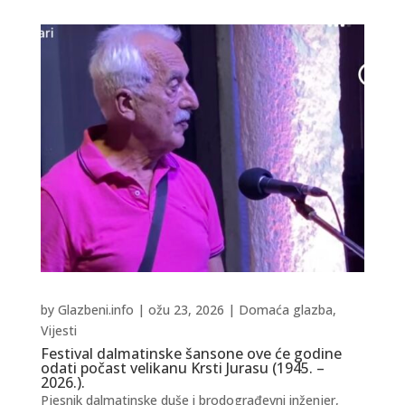
by
Glazbeni.info
|
ožu 23, 2026
|
Domaća glazba
,
Vijesti
Festival dalmatinske šansone ove će godine
odati počast velikanu Krsti Jurasu (1945. –
2026.).
Pjesnik dalmatinske duše i brodograđevni inženjer,