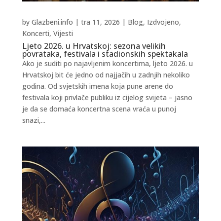
by
Glazbeni.info
|
tra 11, 2026
|
Blog
,
Izdvojeno
,
Koncerti
,
Vijesti
Ljeto 2026. u Hrvatskoj: sezona velikih
povrataka, festivala i stadionskih spektakala
Ako je suditi po najavljenim koncertima, ljeto 2026. u
Hrvatskoj bit će jedno od najjačih u zadnjih nekoliko
godina. Od svjetskih imena koja pune arene do
festivala koji privlače publiku iz cijelog svijeta – jasno
je da se domaća koncertna scena vraća u punoj
snazi,...