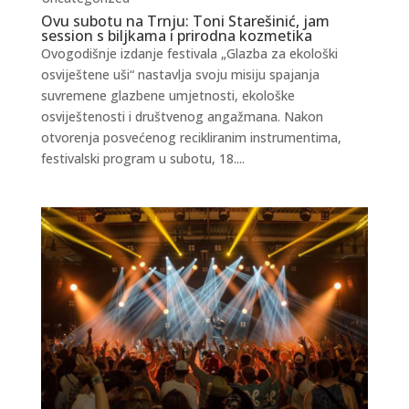
Ovu subotu na Trnju: Toni Starešinić, jam
session s biljkama i prirodna kozmetika
Ovogodišnje izdanje festivala „Glazba za ekološki
osviještene uši“ nastavlja svoju misiju spajanja
suvremene glazbene umjetnosti, ekološke
osviještenosti i društvenog angažmana. Nakon
otvorenja posvećenog recikliranim instrumentima,
festivalski program u subotu, 18....