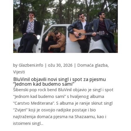
by
Glazbeni.info
|
ožu 30, 2026
|
Domaća glazba
,
Vijesti
BluVinil objavili novi singl i spot za pjesmu
“Jednom kad budemo sami”
Šibenski pop rock bend BluVinil objavio je singl i spot
“Jednom kad budemo sami” s hvaljenog albuma
“Carstvo Mediterana”. S albuma je ranije skinut singl
“Zvijeri” koji je osvojio radijske postaje i bio
najtraženija domaća pjesma na Shazaamu, kao i
istoimeni singl...