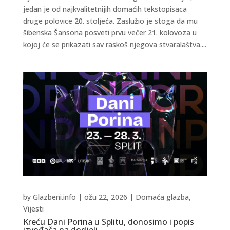
jedan je od najkvalitetnijih domaćih tekstopisaca
druge polovice 20. stoljeća. Zaslužio je stoga da mu
šibenska Šansona posveti prvu večer 21. kolovoza u
kojoj će se prikazati sav raskoš njegova stvaralaštva....
by
Glazbeni.info
|
ožu 22, 2026
|
Domaća glazba
,
Vijesti
Kreću Dani Porina u Splitu, donosimo i popis
izvođača na dodjeli