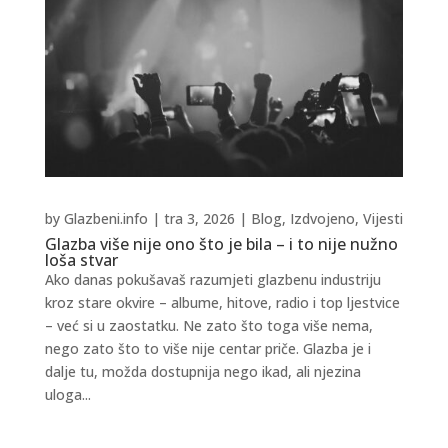
by
Glazbeni.info
|
tra 3, 2026
|
Blog
,
Izdvojeno
,
Vijesti
Glazba više nije ono što je bila – i to nije nužno
loša stvar
Ako danas pokušavaš razumjeti glazbenu industriju
kroz stare okvire – albume, hitove, radio i top ljestvice
– već si u zaostatku. Ne zato što toga više nema,
nego zato što to više nije centar priče. Glazba je i
dalje tu, možda dostupnija nego ikad, ali njezina
uloga...