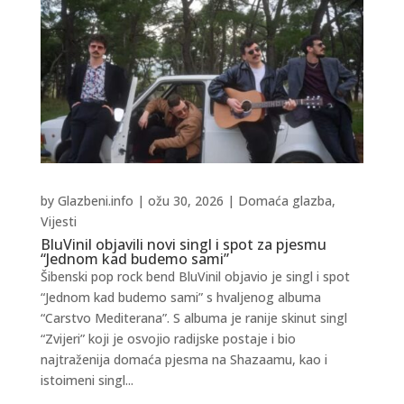
by
Glazbeni.info
|
ožu 30, 2026
|
Domaća glazba
,
Vijesti
BluVinil objavili novi singl i spot za pjesmu
“Jednom kad budemo sami”
Šibenski pop rock bend BluVinil objavio je singl i spot
“Jednom kad budemo sami” s hvaljenog albuma
“Carstvo Mediterana”. S albuma je ranije skinut singl
“Zvijeri” koji je osvojio radijske postaje i bio
najtraženija domaća pjesma na Shazaamu, kao i
istoimeni singl...