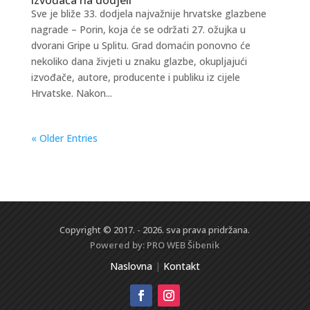
Sve je bliže 33. dodjela najvažnije hrvatske glazbene
nagrade – Porin, koja će se održati 27. ožujka u
dvorani Gripe u Splitu. Grad domaćin ponovno će
nekoliko dana živjeti u znaku glazbe, okupljajući
izvođače, autore, producente i publiku iz cijele
Hrvatske. Nakon...
« Older Entries
Copyright © 2017. - 2026. sva prava pridržana.
Powered by:
PRO WEB
Šibenik
Naslovna
|
Kontakt