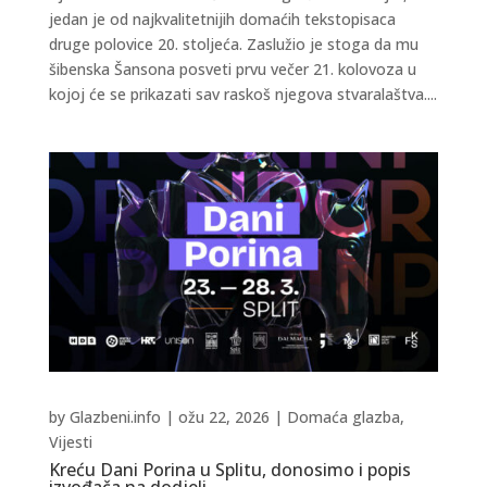
jedan je od najkvalitetnijih domaćih tekstopisaca
druge polovice 20. stoljeća. Zaslužio je stoga da mu
šibenska Šansona posveti prvu večer 21. kolovoza u
kojoj će se prikazati sav raskoš njegova stvaralaštva....
by
Glazbeni.info
|
ožu 22, 2026
|
Domaća glazba
,
Vijesti
Kreću Dani Porina u Splitu, donosimo i popis
izvođača na dodjeli