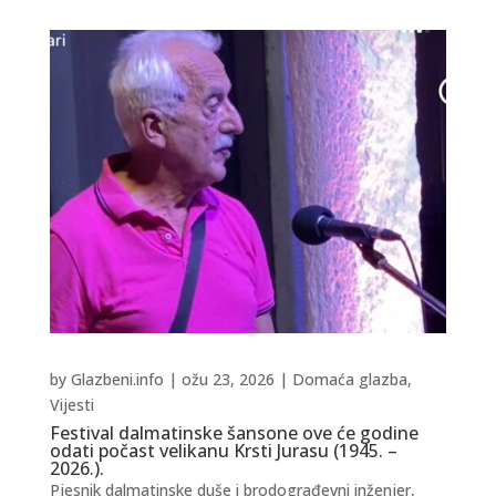
by
Glazbeni.info
|
ožu 23, 2026
|
Domaća glazba
,
Vijesti
Festival dalmatinske šansone ove će godine
odati počast velikanu Krsti Jurasu (1945. –
2026.).
Pjesnik dalmatinske duše i brodograđevni inženjer,