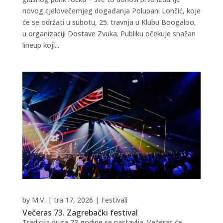
novog cjelovečernjeg događanja Polupani Lončić, koje
će se održati u subotu, 25. travnja u Klubu Boogaloo,
u organizaciji Dostave Zvuka. Publiku očekuje snažan
lineup koji...
by
M.V.
|
tra 17, 2026
|
Festivali
Večeras 73. Zagrebački festival
Tradicija duga 73 godine se nastavlja. Večeras će