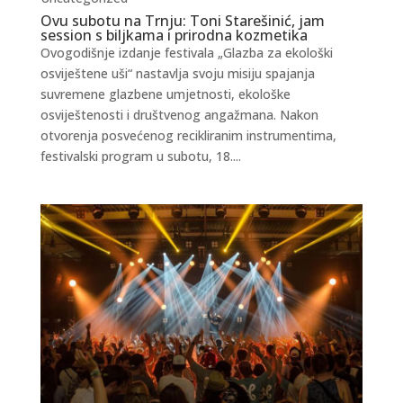
Ovu subotu na Trnju: Toni Starešinić, jam
session s biljkama i prirodna kozmetika
Ovogodišnje izdanje festivala „Glazba za ekološki
osviještene uši“ nastavlja svoju misiju spajanja
suvremene glazbene umjetnosti, ekološke
osviještenosti i društvenog angažmana. Nakon
otvorenja posvećenog recikliranim instrumentima,
festivalski program u subotu, 18....