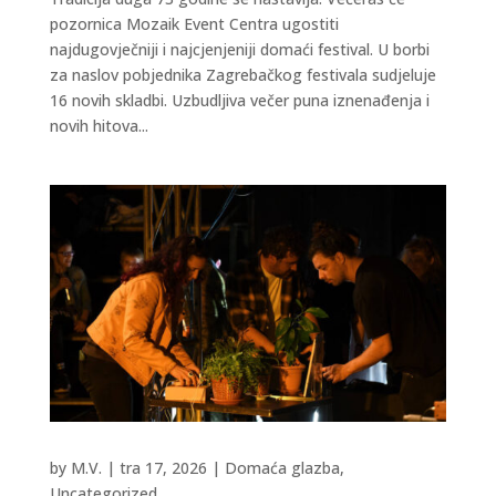
pozornica Mozaik Event Centra ugostiti
najdugovječniji i najcjenjeniji domaći festival. U borbi
za naslov pobjednika Zagrebačkog festivala sudjeluje
16 novih skladbi. Uzbudljiva večer puna iznenađenja i
novih hitova...
by
M.V.
|
tra 17, 2026
|
Domaća glazba
,
Uncategorized