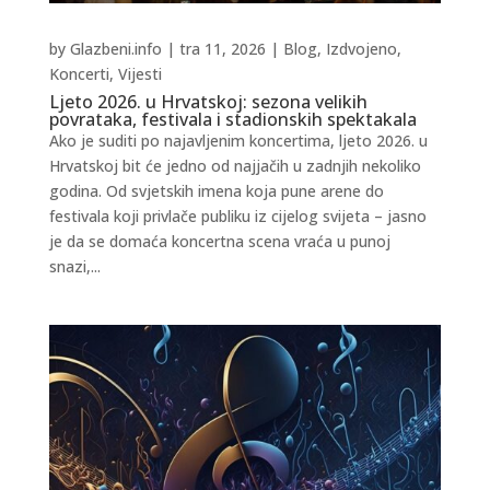
by
Glazbeni.info
|
tra 11, 2026
|
Blog
,
Izdvojeno
,
Koncerti
,
Vijesti
Ljeto 2026. u Hrvatskoj: sezona velikih
povrataka, festivala i stadionskih spektakala
Ako je suditi po najavljenim koncertima, ljeto 2026. u
Hrvatskoj bit će jedno od najjačih u zadnjih nekoliko
godina. Od svjetskih imena koja pune arene do
festivala koji privlače publiku iz cijelog svijeta – jasno
je da se domaća koncertna scena vraća u punoj
snazi,...