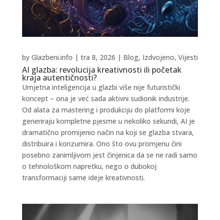
by
Glazbeni.info
|
tra 8, 2026
|
Blog
,
Izdvojeno
,
Vijesti
AI glazba: revolucija kreativnosti ili početak
kraja autentičnosti?
Umjetna inteligencija u glazbi više nije futuristički
koncept – ona je već sada aktivni sudionik industrije.
Od alata za mastering i produkciju do platformi koje
generiraju kompletne pjesme u nekoliko sekundi, AI je
dramatično promijenio način na koji se glazba stvara,
distribuira i konzumira. Ono što ovu promjenu čini
posebno zanimljivom jest činjenica da se ne radi samo
o tehnološkom napretku, nego o dubokoj
transformaciji same ideje kreativnosti.