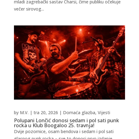
mladi zagrebački sastav Charsi, čime publiku očekuje
večer sirovog...
by
M.V.
|
tra 20, 2026
|
Domaća glazba
,
Vijesti
Polupani Lončić donosi sedam i pol sati punk
rocka u Klub Boogaloo 25. travnja!
Dvije pozornice, osam bendova i sedam i pol sati
glasnog punk rocka – sve to donosi prvo izdanje