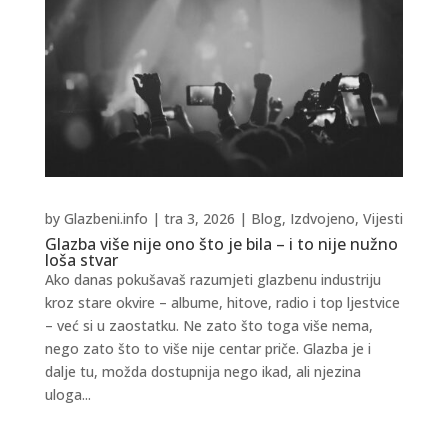
by
Glazbeni.info
|
tra 3, 2026
|
Blog
,
Izdvojeno
,
Vijesti
Glazba više nije ono što je bila – i to nije nužno
loša stvar
Ako danas pokušavaš razumjeti glazbenu industriju
kroz stare okvire – albume, hitove, radio i top ljestvice
– već si u zaostatku. Ne zato što toga više nema,
nego zato što to više nije centar priče. Glazba je i
dalje tu, možda dostupnija nego ikad, ali njezina
uloga...