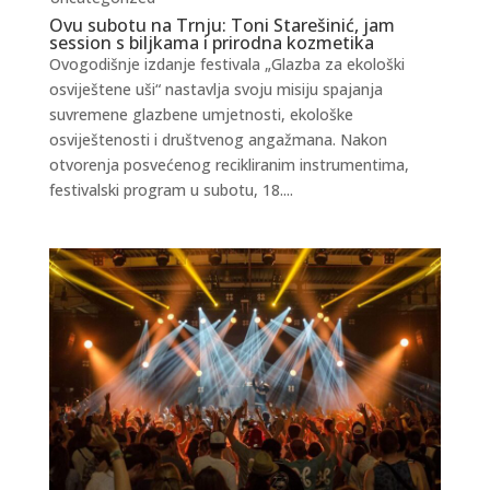
Ovu subotu na Trnju: Toni Starešinić, jam
session s biljkama i prirodna kozmetika
Ovogodišnje izdanje festivala „Glazba za ekološki
osviještene uši“ nastavlja svoju misiju spajanja
suvremene glazbene umjetnosti, ekološke
osviještenosti i društvenog angažmana. Nakon
otvorenja posvećenog recikliranim instrumentima,
festivalski program u subotu, 18....