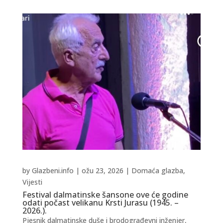
by
Glazbeni.info
|
ožu 23, 2026
|
Domaća glazba
,
Vijesti
Festival dalmatinske šansone ove će godine
odati počast velikanu Krsti Jurasu (1945. –
2026.).
Pjesnik dalmatinske duše i brodograđevni inženjer,