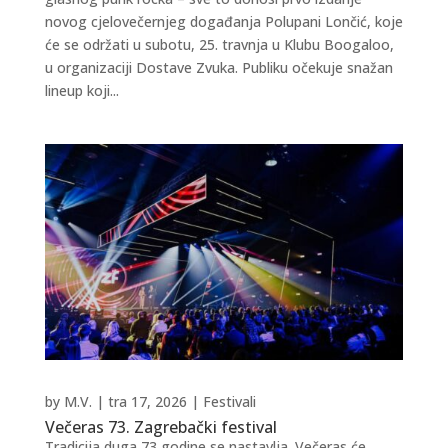
novog cjelovečernjeg događanja Polupani Lončić, koje
će se održati u subotu, 25. travnja u Klubu Boogaloo,
u organizaciji Dostave Zvuka. Publiku očekuje snažan
lineup koji...
by
M.V.
|
tra 17, 2026
|
Festivali
Večeras 73. Zagrebački festival
Tradicija duga 73 godine se nastavlja. Večeras će