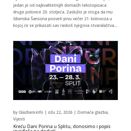
jedan je od najkvalitetnijih domaćih tekstopisaca
druge polovice 20. stoljeća. Zaslužio je stoga da mu
šibenska Šansona posveti prvu večer 21. kolovoza u
kojoj će se prikazati sav raskoš njegova stvaralaštva....
by
Glazbeni.info
|
ožu 22, 2026
|
Domaća glazba
,
Vijesti
Kreću Dani Porina u Splitu, donosimo i popis
izvođača na dodjeli