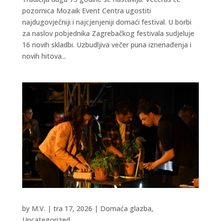
pozornica Mozaik Event Centra ugostiti
najdugovječniji i najcjenjeniji domaći festival. U borbi
za naslov pobjednika Zagrebačkog festivala sudjeluje
16 novih skladbi. Uzbudljiva večer puna iznenađenja i
novih hitova...
by
M.V.
|
tra 17, 2026
|
Domaća glazba
,
Uncategorized