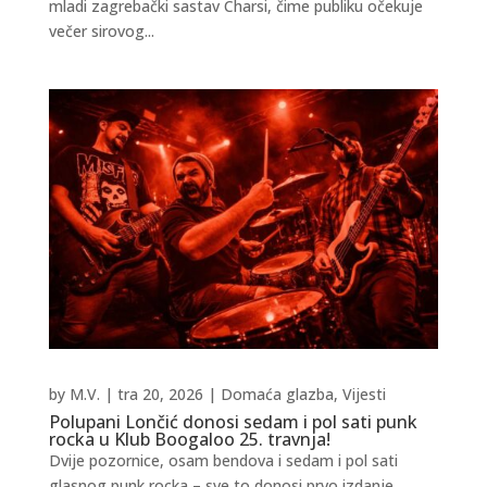
mladi zagrebački sastav Charsi, čime publiku očekuje
večer sirovog...
by
M.V.
|
tra 20, 2026
|
Domaća glazba
,
Vijesti
Polupani Lončić donosi sedam i pol sati punk
rocka u Klub Boogaloo 25. travnja!
Dvije pozornice, osam bendova i sedam i pol sati
glasnog punk rocka – sve to donosi prvo izdanje