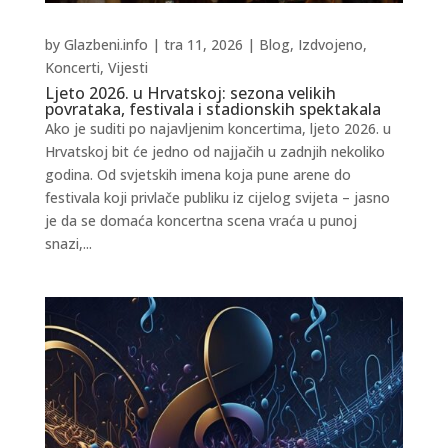
by
Glazbeni.info
|
tra 11, 2026
|
Blog
,
Izdvojeno
,
Koncerti
,
Vijesti
Ljeto 2026. u Hrvatskoj: sezona velikih
povrataka, festivala i stadionskih spektakala
Ako je suditi po najavljenim koncertima, ljeto 2026. u
Hrvatskoj bit će jedno od najjačih u zadnjih nekoliko
godina. Od svjetskih imena koja pune arene do
festivala koji privlače publiku iz cijelog svijeta – jasno
je da se domaća koncertna scena vraća u punoj
snazi,...