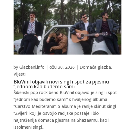
by
Glazbeni.info
|
ožu 30, 2026
|
Domaća glazba
,
Vijesti
BluVinil objavili novi singl i spot za pjesmu
“Jednom kad budemo sami”
Šibenski pop rock bend BluVinil objavio je singl i spot
“Jednom kad budemo sami” s hvaljenog albuma
“Carstvo Mediterana”. S albuma je ranije skinut singl
“Zvijeri” koji je osvojio radijske postaje i bio
najtraženija domaća pjesma na Shazaamu, kao i
istoimeni singl...