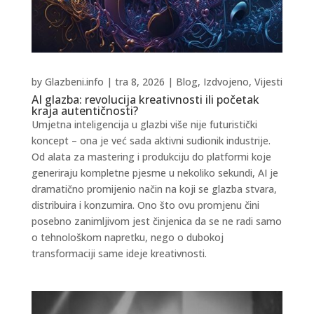
by
Glazbeni.info
|
tra 8, 2026
|
Blog
,
Izdvojeno
,
Vijesti
AI glazba: revolucija kreativnosti ili početak
kraja autentičnosti?
Umjetna inteligencija u glazbi više nije futuristički
koncept – ona je već sada aktivni sudionik industrije.
Od alata za mastering i produkciju do platformi koje
generiraju kompletne pjesme u nekoliko sekundi, AI je
dramatično promijenio način na koji se glazba stvara,
distribuira i konzumira. Ono što ovu promjenu čini
posebno zanimljivom jest činjenica da se ne radi samo
o tehnološkom napretku, nego o dubokoj
transformaciji same ideje kreativnosti.