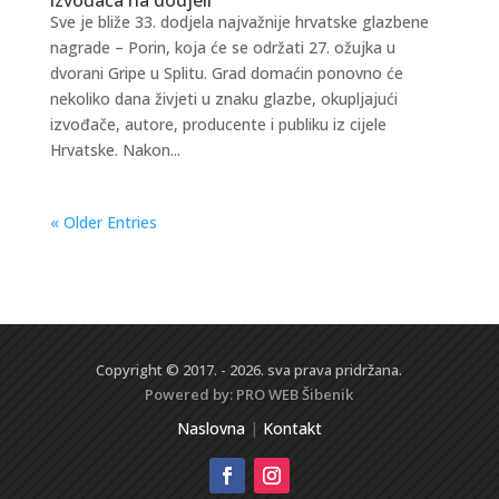
Sve je bliže 33. dodjela najvažnije hrvatske glazbene
nagrade – Porin, koja će se održati 27. ožujka u
dvorani Gripe u Splitu. Grad domaćin ponovno će
nekoliko dana živjeti u znaku glazbe, okupljajući
izvođače, autore, producente i publiku iz cijele
Hrvatske. Nakon...
« Older Entries
Copyright © 2017. - 2026. sva prava pridržana.
Powered by:
PRO WEB
Šibenik
Naslovna
|
Kontakt