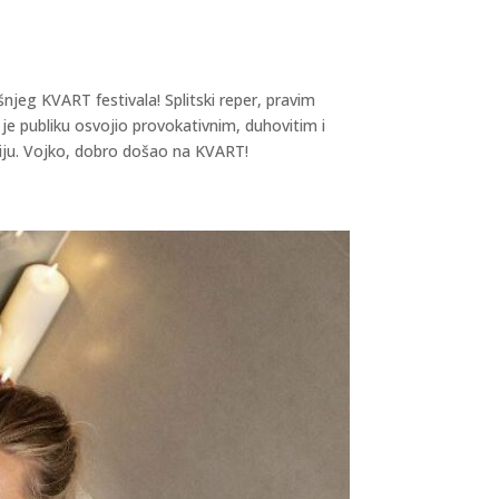
njeg KVART festivala! Splitski reper, pravim
e publiku osvojio provokativnim, duhovitim i
aciju. Vojko, dobro došao na KVART!