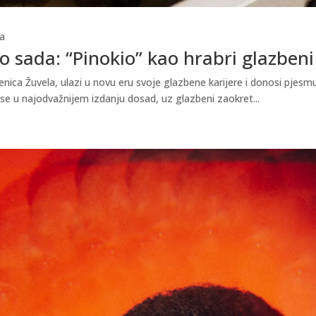
a
 sada: “Pinokio” kao hrabri glazbeni
ica Žuvela, ulazi u novu eru svoje glazbene karijere i donosi pjesmu 
 se u najodvažnijem izdanju dosad, uz glazbeni zaokret...