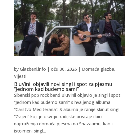
by
Glazbeni.info
|
ožu 30, 2026
|
Domaća glazba
,
Vijesti
BluVinil objavili novi singl i spot za pjesmu
“Jednom kad budemo sami”
Šibenski pop rock bend BluVinil objavio je singl i spot
“Jednom kad budemo sami” s hvaljenog albuma
“Carstvo Mediterana”. S albuma je ranije skinut singl
“Zvijeri” koji je osvojio radijske postaje i bio
najtraženija domaća pjesma na Shazaamu, kao i
istoimeni singl...