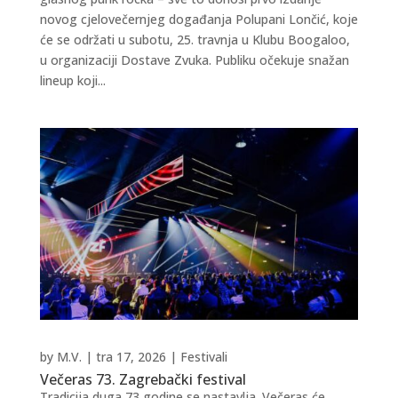
novog cjelovečernjeg događanja Polupani Lončić, koje
će se održati u subotu, 25. travnja u Klubu Boogaloo,
u organizaciji Dostave Zvuka. Publiku očekuje snažan
lineup koji...
by
M.V.
|
tra 17, 2026
|
Festivali
Večeras 73. Zagrebački festival
Tradicija duga 73 godine se nastavlja. Večeras će