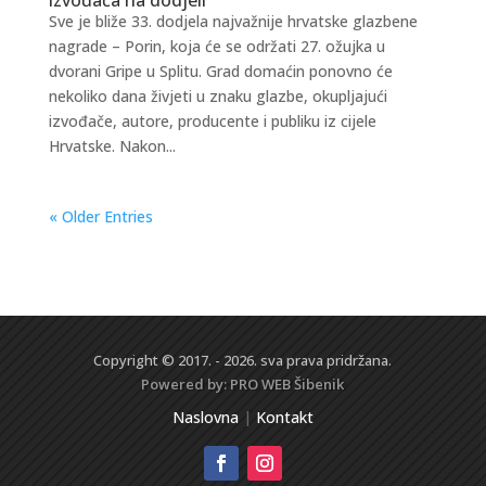
Sve je bliže 33. dodjela najvažnije hrvatske glazbene
nagrade – Porin, koja će se održati 27. ožujka u
dvorani Gripe u Splitu. Grad domaćin ponovno će
nekoliko dana živjeti u znaku glazbe, okupljajući
izvođače, autore, producente i publiku iz cijele
Hrvatske. Nakon...
« Older Entries
Copyright © 2017. - 2026. sva prava pridržana.
Powered by:
PRO WEB
Šibenik
Naslovna
|
Kontakt