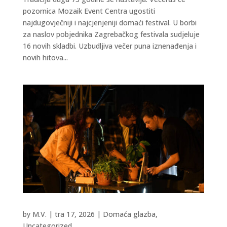
pozornica Mozaik Event Centra ugostiti
najdugovječniji i najcjenjeniji domaći festival. U borbi
za naslov pobjednika Zagrebačkog festivala sudjeluje
16 novih skladbi. Uzbudljiva večer puna iznenađenja i
novih hitova...
by
M.V.
|
tra 17, 2026
|
Domaća glazba
,
Uncategorized