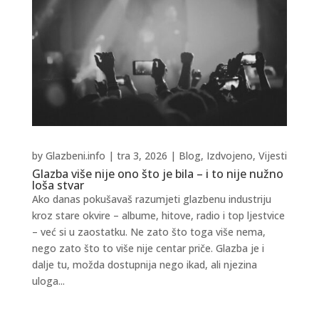
by
Glazbeni.info
|
tra 3, 2026
|
Blog
,
Izdvojeno
,
Vijesti
Glazba više nije ono što je bila – i to nije nužno
loša stvar
Ako danas pokušavaš razumjeti glazbenu industriju
kroz stare okvire – albume, hitove, radio i top ljestvice
– već si u zaostatku. Ne zato što toga više nema,
nego zato što to više nije centar priče. Glazba je i
dalje tu, možda dostupnija nego ikad, ali njezina
uloga...