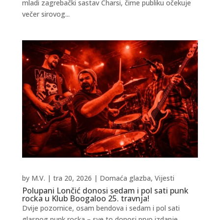
mladi zagrebački sastav Charsi, čime publiku očekuje
večer sirovog...
by
M.V.
|
tra 20, 2026
|
Domaća glazba
,
Vijesti
Polupani Lončić donosi sedam i pol sati punk
rocka u Klub Boogaloo 25. travnja!
Dvije pozornice, osam bendova i sedam i pol sati
glasnog punk rocka – sve to donosi prvo izdanje