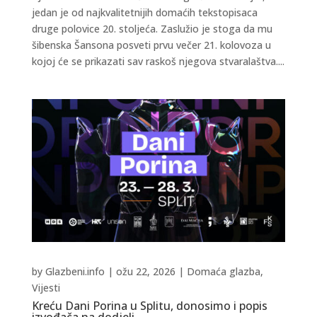
jedan je od najkvalitetnijih domaćih tekstopisaca
druge polovice 20. stoljeća. Zaslužio je stoga da mu
šibenska Šansona posveti prvu večer 21. kolovoza u
kojoj će se prikazati sav raskoš njegova stvaralaštva....
by
Glazbeni.info
|
ožu 22, 2026
|
Domaća glazba
,
Vijesti
Kreću Dani Porina u Splitu, donosimo i popis
izvođača na dodjeli