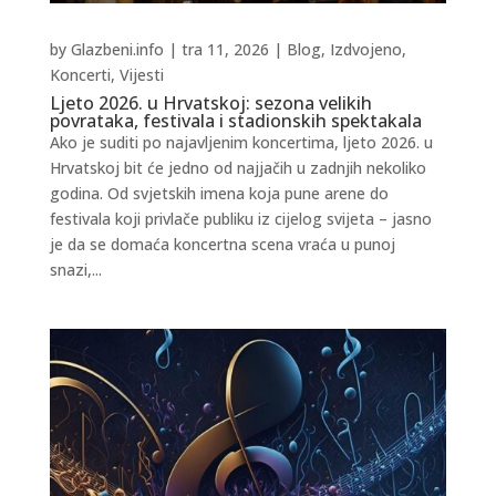
by
Glazbeni.info
|
tra 11, 2026
|
Blog
,
Izdvojeno
,
Koncerti
,
Vijesti
Ljeto 2026. u Hrvatskoj: sezona velikih
povrataka, festivala i stadionskih spektakala
Ako je suditi po najavljenim koncertima, ljeto 2026. u
Hrvatskoj bit će jedno od najjačih u zadnjih nekoliko
godina. Od svjetskih imena koja pune arene do
festivala koji privlače publiku iz cijelog svijeta – jasno
je da se domaća koncertna scena vraća u punoj
snazi,...