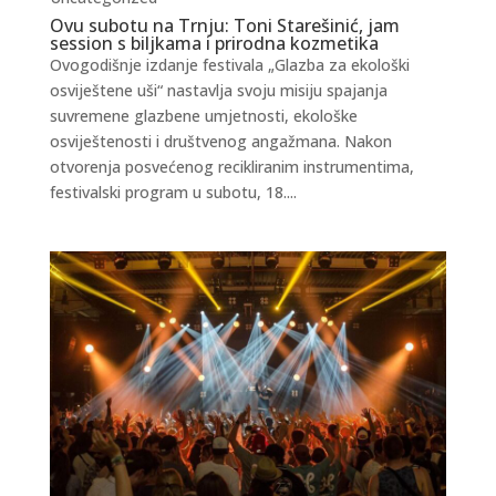
Ovu subotu na Trnju: Toni Starešinić, jam
session s biljkama i prirodna kozmetika
Ovogodišnje izdanje festivala „Glazba za ekološki
osviještene uši“ nastavlja svoju misiju spajanja
suvremene glazbene umjetnosti, ekološke
osviještenosti i društvenog angažmana. Nakon
otvorenja posvećenog recikliranim instrumentima,
festivalski program u subotu, 18....