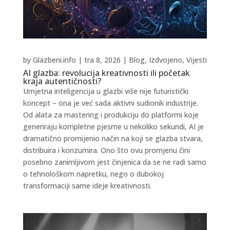
by
Glazbeni.info
|
tra 8, 2026
|
Blog
,
Izdvojeno
,
Vijesti
AI glazba: revolucija kreativnosti ili početak
kraja autentičnosti?
Umjetna inteligencija u glazbi više nije futuristički
koncept – ona je već sada aktivni sudionik industrije.
Od alata za mastering i produkciju do platformi koje
generiraju kompletne pjesme u nekoliko sekundi, AI je
dramatično promijenio način na koji se glazba stvara,
distribuira i konzumira. Ono što ovu promjenu čini
posebno zanimljivom jest činjenica da se ne radi samo
o tehnološkom napretku, nego o dubokoj
transformaciji same ideje kreativnosti.