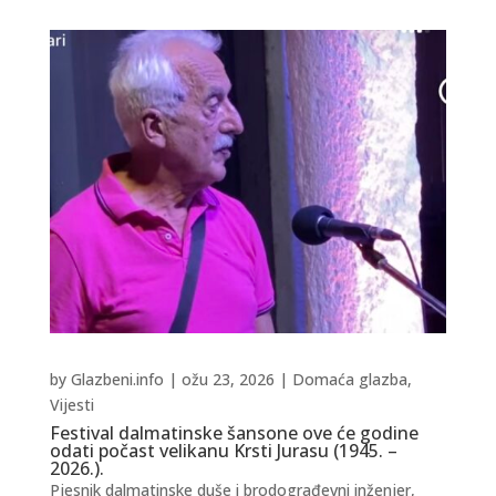
by
Glazbeni.info
|
ožu 23, 2026
|
Domaća glazba
,
Vijesti
Festival dalmatinske šansone ove će godine
odati počast velikanu Krsti Jurasu (1945. –
2026.).
Pjesnik dalmatinske duše i brodograđevni inženjer,