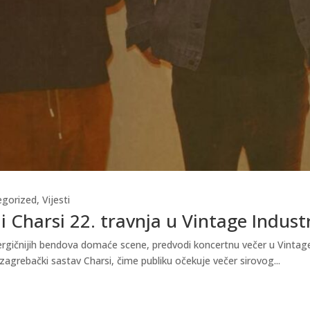
egorized
,
Vijesti
i Charsi 22. travnja u Vintage Indust
gičnijih bendova domaće scene, predvodi koncertnu večer u Vintage In
zagrebački sastav Charsi, čime publiku očekuje večer sirovog...