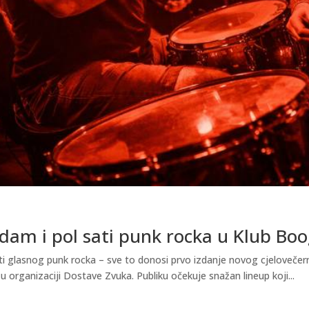
dam i pol sati punk rocka u Klub Boo
ti glasnog punk rocka – sve to donosi prvo izdanje novog cjelovečer
u organizaciji Dostave Zvuka. Publiku očekuje snažan lineup koji...