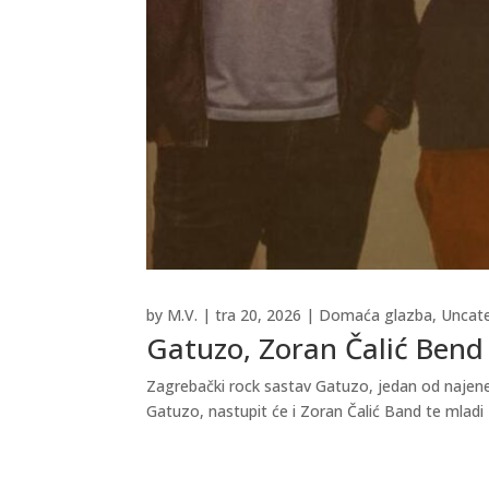
by
M.V.
|
tra 20, 2026
|
Domaća glazba
,
Uncat
Gatuzo, Zoran Čalić Bend 
Zagrebački rock sastav Gatuzo, jedan od najener
Gatuzo, nastupit će i Zoran Čalić Band te mladi 