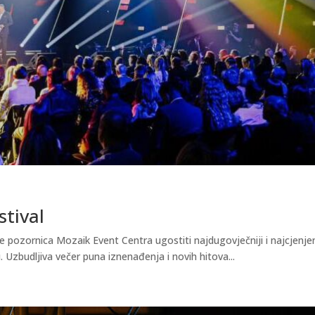
stival
e pozornica Mozaik Event Centra ugostiti najdugovječniji i najcjenjen
. Uzbudljiva večer puna iznenađenja i novih hitova...