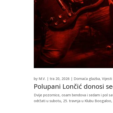
by
M.V.
|
tra 20, 2026
|
Domaća glazba
,
Vijesti
Polupani Lončić donosi se
Dvije pozornice, osam bendova i sedam i pol sa
održati u subotu, 25. travnja u Klubu Boogaloo, 