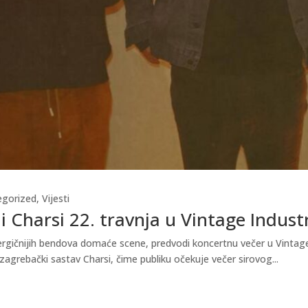
egorized
,
Vijesti
i Charsi 22. travnja u Vintage Indust
gičnijih bendova domaće scene, predvodi koncertnu večer u Vintage In
zagrebački sastav Charsi, čime publiku očekuje večer sirovog...