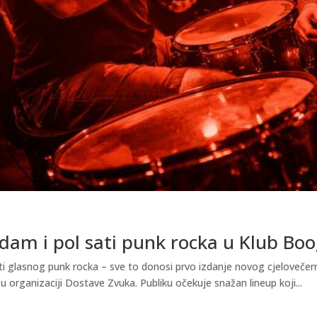
dam i pol sati punk rocka u Klub Boo
ti glasnog punk rocka – sve to donosi prvo izdanje novog cjelovečer
u organizaciji Dostave Zvuka. Publiku očekuje snažan lineup koji...