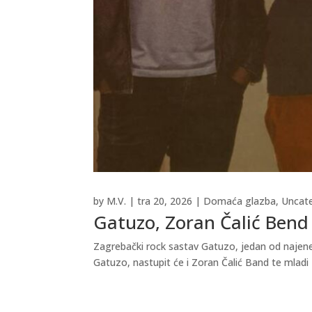
by
M.V.
|
tra 20, 2026
|
Domaća glazba
,
Uncat
Gatuzo, Zoran Čalić Bend 
Zagrebački rock sastav Gatuzo, jedan od najener
Gatuzo, nastupit će i Zoran Čalić Band te mladi 