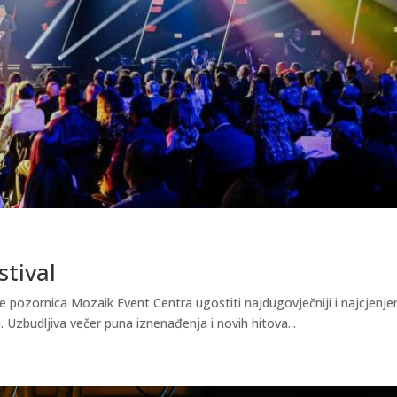
stival
e pozornica Mozaik Event Centra ugostiti najdugovječniji i najcjenjen
. Uzbudljiva večer puna iznenađenja i novih hitova...