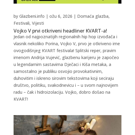
by
Glazbeni.info
|
ožu 6, 2026
|
Domaća glazba
,
Festivali
,
Vijesti
Vojko V prvi otkriveni headliner KVART-a!
Jedan od najpoznatijih regionalnih hip hop izvođača i
vlasnik nekoliko Porina, Vojko V, prvo je otkriveno ime
ovogodišnjeg KVART festivala! Splitski reper, pravim
imenom Andrija Vujević, glazbenu karijeru je započeo
u legendarnim sastavima Dječaci i Kiša metaka, a
samostalno je publiku osvojio provokativnim,
duhovitim i iskreno sirovim tekstovima koji seciraju
društvo, politiku, svakodnevicu i – u svom najnovijem
radu – čak i hidroizolaciju. Vojko, dobro došao na
KVART!