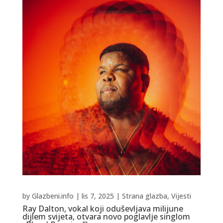
by
Glazbeni.info
|
lis 7, 2025
|
Strana glazba
,
Vijesti
Ray Dalton, vokal koji oduševljava milijune
dijlem svijeta, otvara novo poglavlje singlom