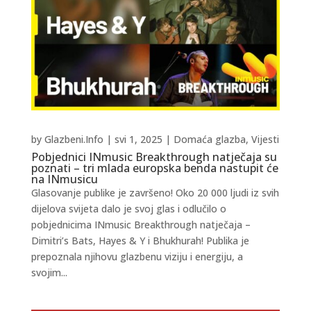
by
Glazbeni.Info
|
svi 1, 2025
|
Domaća glazba
,
Vijesti
Pobjednici INmusic Breakthrough natječaja su
poznati – tri mlada europska benda nastupit će
na INmusicu
Glasovanje publike je završeno! Oko 20 000 ljudi iz svih
dijelova svijeta dalo je svoj glas i odlučilo o
pobjednicima INmusic Breakthrough natječaja –
Dimitri’s Bats, Hayes & Y i Bhukhurah! Publika je
prepoznala njihovu glazbenu viziju i energiju, a
svojim...