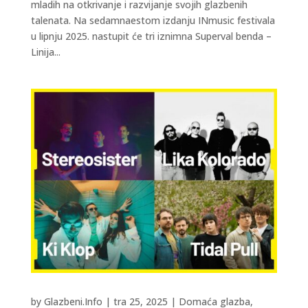
mladih na otkrivanje i razvijanje svojih glazbenih
talenata. Na sedamnaestom izdanju INmusic festivala
u lipnju 2025. nastupit će tri iznimna Superval benda –
Linija...
by
Glazbeni.Info
|
tra 25, 2025
|
Domaća glazba
,