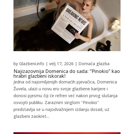
by
Glazbeni.info
|
velj 17, 2026
|
Domaća glazba
Najizazovnija Domenica do sada: “Pinokio” kao
hrabri glazbeni iskorak!
Jedna od najomiljenijih domaćih pjevačica, Domenica
Žuvela, ulazi u novu eru svoje glazbene karijere i
donosi pjesmu čiji će refren već nakon prvog slušanja
osvojiti publiku. Zaraznim singlom "Pinokio"
predstavlja se u najodvažnijem izdanju dosad, uz
glazbeni zaokret...