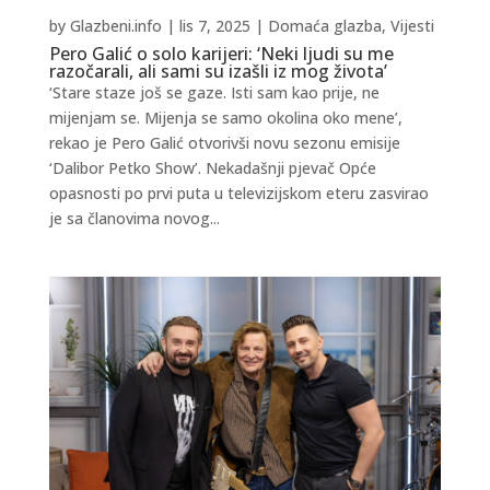
by
Glazbeni.info
|
lis 7, 2025
|
Domaća glazba
,
Vijesti
Pero Galić o solo karijeri: ‘Neki ljudi su me
razočarali, ali sami su izašli iz mog života’
‘Stare staze još se gaze. Isti sam kao prije, ne
mijenjam se. Mijenja se samo okolina oko mene’,
rekao je Pero Galić otvorivši novu sezonu emisije
‘Dalibor Petko Show’. Nekadašnji pjevač Opće
opasnosti po prvi puta u televizijskom eteru zasvirao
je sa članovima novog...