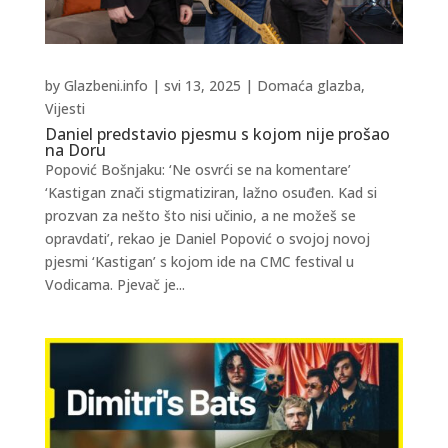
by
Glazbeni.info
|
svi 13, 2025
|
Domaća glazba
,
Vijesti
Daniel predstavio pjesmu s kojom nije prošao
na Doru
Popović Bošnjaku: ‘Ne osvrći se na komentare’
‘Kastigan znači stigmatiziran, lažno osuđen. Kad si
prozvan za nešto što nisi učinio, a ne možeš se
opravdati’, rekao je Daniel Popović o svojoj novoj
pjesmi ‘Kastigan’ s kojom ide na CMC festival u
Vodicama. Pjevač je...