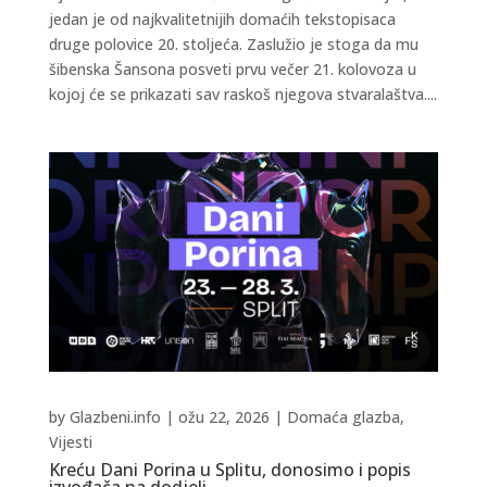
jedan je od najkvalitetnijih domaćih tekstopisaca
druge polovice 20. stoljeća. Zaslužio je stoga da mu
šibenska Šansona posveti prvu večer 21. kolovoza u
kojoj će se prikazati sav raskoš njegova stvaralaštva....
by
Glazbeni.info
|
ožu 22, 2026
|
Domaća glazba
,
Vijesti
Kreću Dani Porina u Splitu, donosimo i popis
izvođača na dodjeli