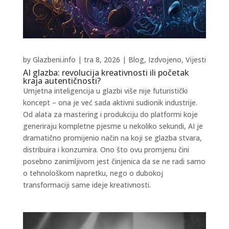
by
Glazbeni.info
|
tra 8, 2026
|
Blog
,
Izdvojeno
,
Vijesti
AI glazba: revolucija kreativnosti ili početak
kraja autentičnosti?
Umjetna inteligencija u glazbi više nije futuristički
koncept – ona je već sada aktivni sudionik industrije.
Od alata za mastering i produkciju do platformi koje
generiraju kompletne pjesme u nekoliko sekundi, AI je
dramatično promijenio način na koji se glazba stvara,
distribuira i konzumira. Ono što ovu promjenu čini
posebno zanimljivom jest činjenica da se ne radi samo
o tehnološkom napretku, nego o dubokoj
transformaciji same ideje kreativnosti.