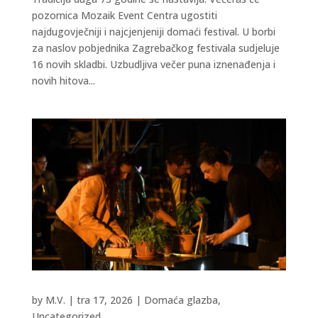
pozornica Mozaik Event Centra ugostiti
najdugovječniji i najcjenjeniji domaći festival. U borbi
za naslov pobjednika Zagrebačkog festivala sudjeluje
16 novih skladbi. Uzbudljiva večer puna iznenađenja i
novih hitova...
by
M.V.
|
tra 17, 2026
|
Domaća glazba
,
Uncategorized