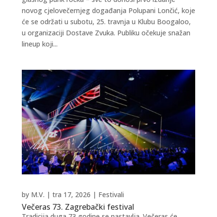
novog cjelovečernjeg događanja Polupani Lončić, koje
će se održati u subotu, 25. travnja u Klubu Boogaloo,
u organizaciji Dostave Zvuka. Publiku očekuje snažan
lineup koji...
by
M.V.
|
tra 17, 2026
|
Festivali
Večeras 73. Zagrebački festival
Tradicija duga 73 godine se nastavlja. Večeras će