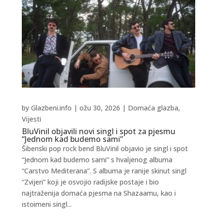
by
Glazbeni.info
|
ožu 30, 2026
|
Domaća glazba
,
Vijesti
BluVinil objavili novi singl i spot za pjesmu
“Jednom kad budemo sami”
Šibenski pop rock bend BluVinil objavio je singl i spot
“Jednom kad budemo sami” s hvaljenog albuma
“Carstvo Mediterana”. S albuma je ranije skinut singl
“Zvijeri” koji je osvojio radijske postaje i bio
najtraženija domaća pjesma na Shazaamu, kao i
istoimeni singl...