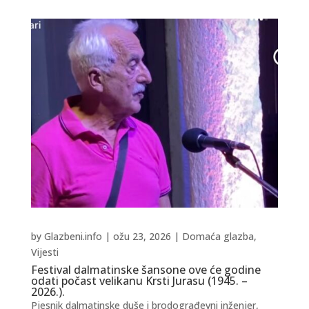
by
Glazbeni.info
|
ožu 23, 2026
|
Domaća glazba
,
Vijesti
Festival dalmatinske šansone ove će godine
odati počast velikanu Krsti Jurasu (1945. –
2026.).
Pjesnik dalmatinske duše i brodograđevni inženjer,