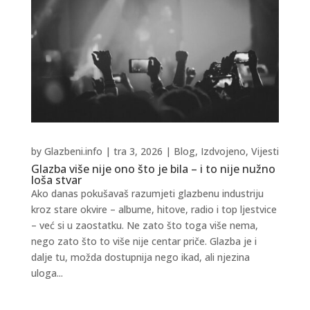
by
Glazbeni.info
|
tra 3, 2026
|
Blog
,
Izdvojeno
,
Vijesti
Glazba više nije ono što je bila – i to nije nužno
loša stvar
Ako danas pokušavaš razumjeti glazbenu industriju
kroz stare okvire – albume, hitove, radio i top ljestvice
– već si u zaostatku. Ne zato što toga više nema,
nego zato što to više nije centar priče. Glazba je i
dalje tu, možda dostupnija nego ikad, ali njezina
uloga...