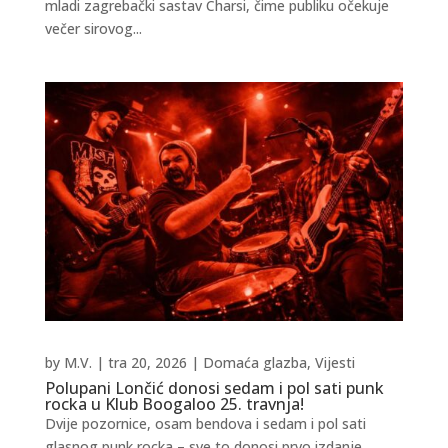
mladi zagrebački sastav Charsi, čime publiku očekuje
večer sirovog...
by
M.V.
|
tra 20, 2026
|
Domaća glazba
,
Vijesti
Polupani Lončić donosi sedam i pol sati punk
rocka u Klub Boogaloo 25. travnja!
Dvije pozornice, osam bendova i sedam i pol sati
glasnog punk rocka – sve to donosi prvo izdanje