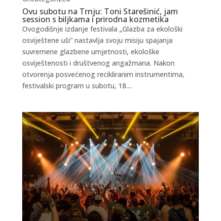
Ovu subotu na Trnju: Toni Starešinić, jam
session s biljkama i prirodna kozmetika
Ovogodišnje izdanje festivala „Glazba za ekološki
osviještene uši“ nastavlja svoju misiju spajanja
suvremene glazbene umjetnosti, ekološke
osviještenosti i društvenog angažmana. Nakon
otvorenja posvećenog recikliranim instrumentima,
festivalski program u subotu, 18....