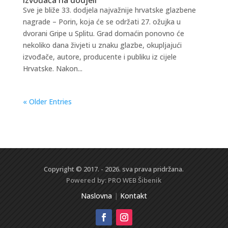
Sve je bliže 33. dodjela najvažnije hrvatske glazbene
nagrade – Porin, koja će se održati 27. ožujka u
dvorani Gripe u Splitu. Grad domaćin ponovno će
nekoliko dana živjeti u znaku glazbe, okupljajući
izvođače, autore, producente i publiku iz cijele
Hrvatske. Nakon...
« Older Entries
Copyright © 2017. - 2026. sva prava pridržana.
Powered by:
PRO WEB
Šibenik
Naslovna
|
Kontakt