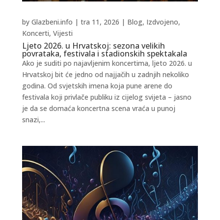
by
Glazbeni.info
|
tra 11, 2026
|
Blog
,
Izdvojeno
,
Koncerti
,
Vijesti
Ljeto 2026. u Hrvatskoj: sezona velikih
povrataka, festivala i stadionskih spektakala
Ako je suditi po najavljenim koncertima, ljeto 2026. u
Hrvatskoj bit će jedno od najjačih u zadnjih nekoliko
godina. Od svjetskih imena koja pune arene do
festivala koji privlače publiku iz cijelog svijeta – jasno
je da se domaća koncertna scena vraća u punoj
snazi,...