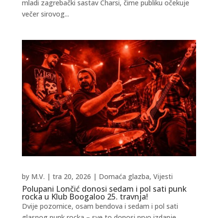
mladi zagrebački sastav Charsi, čime publiku očekuje
večer sirovog...
by
M.V.
|
tra 20, 2026
|
Domaća glazba
,
Vijesti
Polupani Lončić donosi sedam i pol sati punk
rocka u Klub Boogaloo 25. travnja!
Dvije pozornice, osam bendova i sedam i pol sati
glasnog punk rocka – sve to donosi prvo izdanje