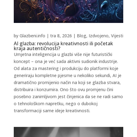
by
Glazbeni.info
|
tra 8, 2026
|
Blog
,
Izdvojeno
,
Vijesti
AI glazba: revolucija kreativnosti ili početak
kraja autentičnosti?
Umjetna inteligencija u glazbi više nije futuristički
koncept – ona je već sada aktivni sudionik industrije.
Od alata za mastering i produkciju do platformi koje
generiraju kompletne pjesme u nekoliko sekundi, AI je
dramatično promijenio način na koji se glazba stvara,
distribuira i konzumira. Ono što ovu promjenu čini
posebno zanimljivom jest činjenica da se ne radi samo
o tehnološkom napretku, nego o dubokoj
transformaciji same ideje kreativnosti.