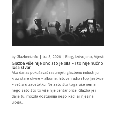
by
Glazbeni.info
|
tra 3, 2026
|
Blog
,
Izdvojeno
,
Vijesti
Glazba više nije ono što je bila – i to nije nužno
loša stvar
Ako danas pokušavaš razumjeti glazbenu industriju
kroz stare okvire – albume, hitove, radio i top ljestvice
– već si u zaostatku. Ne zato što toga više nema,
nego zato što to više nije centar priče. Glazba je i
dalje tu, možda dostupnija nego ikad, ali njezina
uloga...