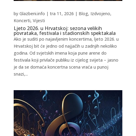
by
Glazbeni.info
|
tra 11, 2026
|
Blog
,
Izdvojeno
,
Koncerti
,
Vijesti
Ljeto 2026. u Hrvatskoj: sezona velikih
povrataka, festivala i stadionskih spektakala
Ako je suditi po najavljenim koncertima, ljeto 2026. u
Hrvatskoj bit će jedno od najjačih u zadnjih nekoliko
godina. Od svjetskih imena koja pune arene do
festivala koji privlače publiku iz cijelog svijeta – jasno
je da se domaća koncertna scena vraća u punoj
snazi,...