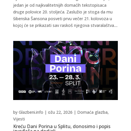
jedan je od najkvalitetnijih domaćih tekstopisaca
druge polovice 20. stoljeća. Zaslužio je stoga da mu
šibenska Šansona posveti prvu večer 21. kolovoza u
kojoj će se prikazati sav raskoš njegova stvaralaštva....
by
Glazbeni.info
|
ožu 22, 2026
|
Domaća glazba
,
Vijesti
Kreću Dani Porina u Splitu, donosimo i popis
izvođača na dodjeli