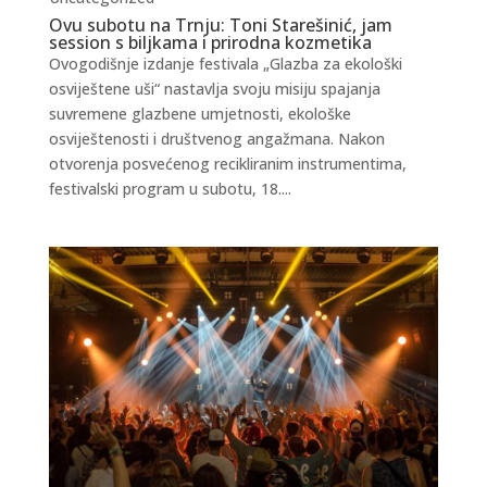
Ovu subotu na Trnju: Toni Starešinić, jam
session s biljkama i prirodna kozmetika
Ovogodišnje izdanje festivala „Glazba za ekološki
osviještene uši“ nastavlja svoju misiju spajanja
suvremene glazbene umjetnosti, ekološke
osviještenosti i društvenog angažmana. Nakon
otvorenja posvećenog recikliranim instrumentima,
festivalski program u subotu, 18....