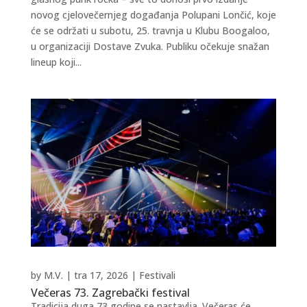
novog cjelovečernjeg događanja Polupani Lončić, koje
će se održati u subotu, 25. travnja u Klubu Boogaloo,
u organizaciji Dostave Zvuka. Publiku očekuje snažan
lineup koji...
by
M.V.
|
tra 17, 2026
|
Festivali
Večeras 73. Zagrebački festival
Tradicija duga 73 godine se nastavlja. Večeras će