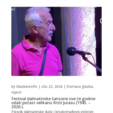
by
Glazbeni.info
|
ožu 23, 2026
|
Domaća glazba
,
Vijesti
Festival dalmatinske šansone ove će godine
odati počast velikanu Krsti Jurasu (1945. –
2026.).
Pjesnik dalmatinske duše i brodograđevni inženjer,