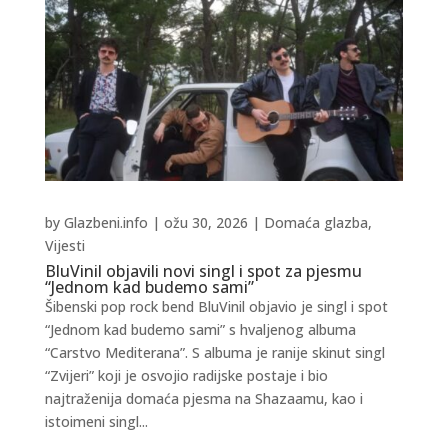
by
Glazbeni.info
|
ožu 30, 2026
|
Domaća glazba
,
Vijesti
BluVinil objavili novi singl i spot za pjesmu
“Jednom kad budemo sami”
Šibenski pop rock bend BluVinil objavio je singl i spot
“Jednom kad budemo sami” s hvaljenog albuma
“Carstvo Mediterana”. S albuma je ranije skinut singl
“Zvijeri” koji je osvojio radijske postaje i bio
najtraženija domaća pjesma na Shazaamu, kao i
istoimeni singl...