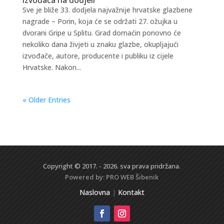
Sve je bliže 33. dodjela najvažnije hrvatske glazbene
nagrade – Porin, koja će se održati 27. ožujka u
dvorani Gripe u Splitu. Grad domaćin ponovno će
nekoliko dana živjeti u znaku glazbe, okupljajući
izvođače, autore, producente i publiku iz cijele
Hrvatske. Nakon...
« Older Entries
Copyright © 2017. - 2026. sva prava pridržana.
Powered by:
PRO WEB
Šibenik
Naslovna
|
Kontakt