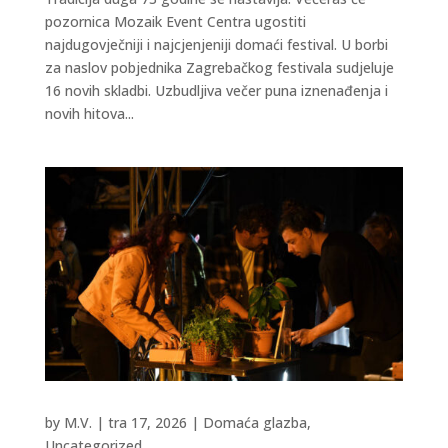
pozornica Mozaik Event Centra ugostiti
najdugovječniji i najcjenjeniji domaći festival. U borbi
za naslov pobjednika Zagrebačkog festivala sudjeluje
16 novih skladbi. Uzbudljiva večer puna iznenađenja i
novih hitova...
by
M.V.
|
tra 17, 2026
|
Domaća glazba
,
Uncategorized