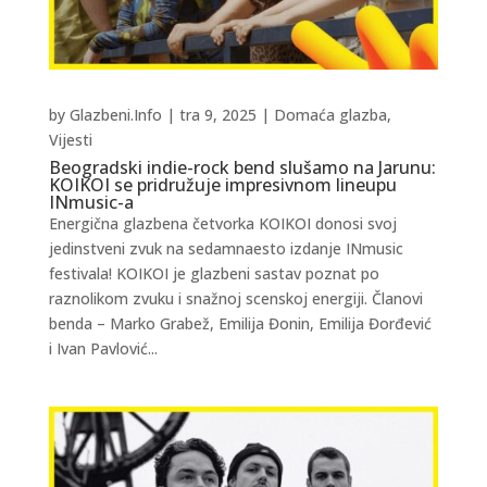
by
Glazbeni.Info
|
tra 9, 2025
|
Domaća glazba
,
Vijesti
Beogradski indie-rock bend slušamo na Jarunu:
KOIKOI se pridružuje impresivnom lineupu
INmusic-a
Energična glazbena četvorka KOIKOI donosi svoj
jedinstveni zvuk na sedamnaesto izdanje INmusic
festivala! KOIKOI je glazbeni sastav poznat po
raznolikom zvuku i snažnoj scenskoj energiji. Članovi
benda – Marko Grabež, Emilija Đonin, Emilija Đorđević
i Ivan Pavlović...