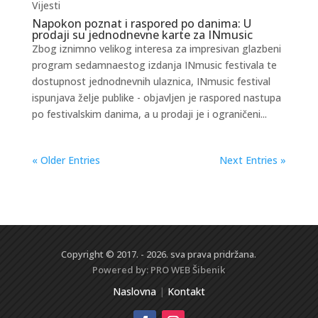
Vijesti
Napokon poznat i raspored po danima: U
prodaji su jednodnevne karte za INmusic
Zbog iznimno velikog interesa za impresivan glazbeni
program sedamnaestog izdanja INmusic festivala te
dostupnost jednodnevnih ulaznica, INmusic festival
ispunjava želje publike - objavljen je raspored nastupa
po festivalskim danima, a u prodaji je i ograničeni...
« Older Entries
Next Entries »
Copyright © 2017. - 2026. sva prava pridržana.
Powered by:
PRO WEB
Šibenik
Naslovna
|
Kontakt