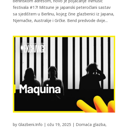
berlinskom adresom, novo je pojačanje INmusic
festivala #17! Mitsune je japanski peteročlani sastav
sa sjedištem u Berlinu, kojeg čine glazbenici iz Japana,
Njemačke, Australije i Grčke. Bend predvode dvije...
by
Glazbeni.Info
|
ožu 19, 2025
|
Domaća glazba
,