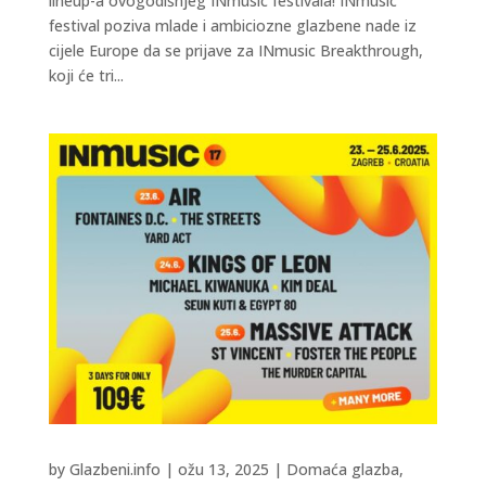
lineup-a ovogodišnjeg INmusic festivala! INmusic
festival poziva mlade i ambiciozne glazbene nade iz
cijele Europe da se prijave za INmusic Breakthrough,
koji će tri...
by
Glazbeni.info
|
ožu 13, 2025
|
Domaća glazba
,