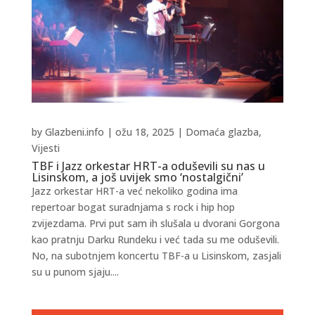
by
Glazbeni.info
|
ožu 18, 2025
|
Domaća glazba
,
Vijesti
TBF i Jazz orkestar HRT-a oduševili su nas u
Lisinskom, a još uvijek smo ‘nostalgični’
Jazz orkestar HRT-a već nekoliko godina ima
repertoar bogat suradnjama s rock i hip hop
zvijezdama. Prvi put sam ih slušala u dvorani Gorgona
kao pratnju Darku Rundeku i već tada su me oduševili.
No, na subotnjem koncertu TBF-a u Lisinskom, zasjali
su u punom sjaju....