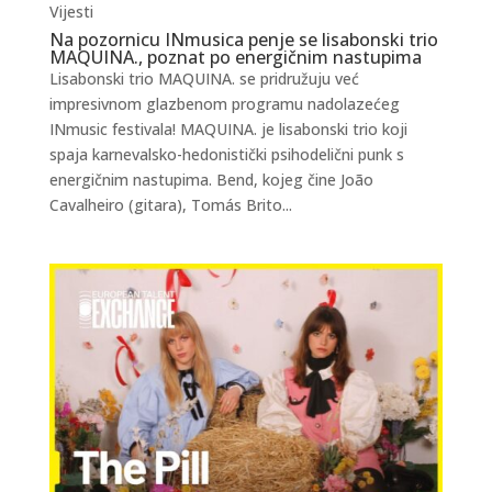
Vijesti
Na pozornicu INmusica penje se lisabonski trio
MAQUINA., poznat po energičnim nastupima
Lisabonski trio MAQUINA. se pridružuju već
impresivnom glazbenom programu nadolazećeg
INmusic festivala! MAQUINA. je lisabonski trio koji
spaja karnevalsko-hedonistički psihodelični punk s
energičnim nastupima. Bend, kojeg čine João
Cavalheiro (gitara), Tomás Brito...