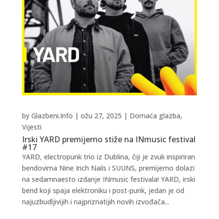
by
Glazbeni.Info
|
ožu 27, 2025
|
Domaća glazba
,
Vijesti
Irski YARD premijerno stiže na INmusic festival
#17
YARD, electropunk trio iz Dublina, čiji je zvuk inspiriran
bendovima Nine Inch Nails i SUUNS, premijerno dolazi
na sedamnaesto izdanje INmusic festivala! YARD, irski
bend koji spaja elektroniku i post-punk, jedan je od
najuzbudljivijih i najpriznatijih novih izvođača...