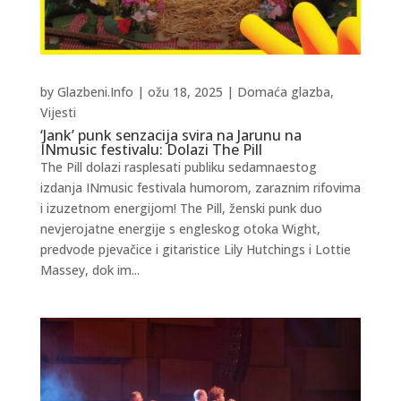
by
Glazbeni.Info
|
ožu 18, 2025
|
Domaća glazba
,
Vijesti
‘Jank’ punk senzacija svira na Jarunu na
INmusic festivalu: Dolazi The Pill
The Pill dolazi rasplesati publiku sedamnaestog
izdanja INmusic festivala humorom, zaraznim rifovima
i izuzetnom energijom! The Pill, ženski punk duo
nevjerojatne energije s engleskog otoka Wight,
predvode pjevačice i gitaristice Lily Hutchings i Lottie
Massey, dok im...