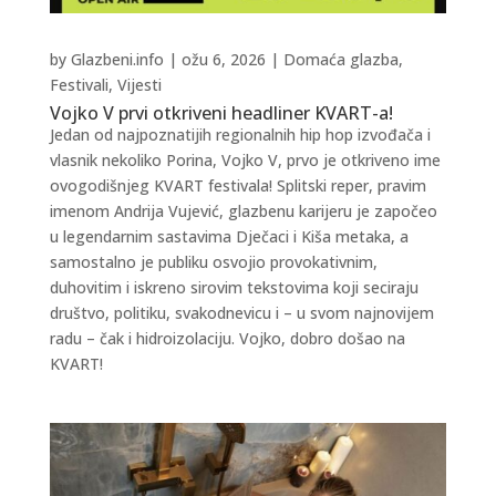
by
Glazbeni.info
|
ožu 6, 2026
|
Domaća glazba
,
Festivali
,
Vijesti
Vojko V prvi otkriveni headliner KVART-a!
Jedan od najpoznatijih regionalnih hip hop izvođača i
vlasnik nekoliko Porina, Vojko V, prvo je otkriveno ime
ovogodišnjeg KVART festivala! Splitski reper, pravim
imenom Andrija Vujević, glazbenu karijeru je započeo
u legendarnim sastavima Dječaci i Kiša metaka, a
samostalno je publiku osvojio provokativnim,
duhovitim i iskreno sirovim tekstovima koji seciraju
društvo, politiku, svakodnevicu i – u svom najnovijem
radu – čak i hidroizolaciju. Vojko, dobro došao na
KVART!