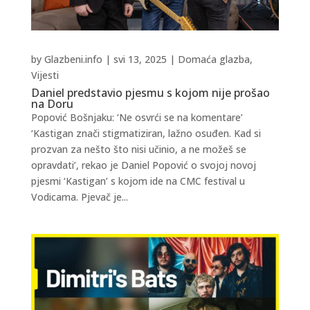
by
Glazbeni.info
|
svi 13, 2025
|
Domaća glazba
,
Vijesti
Daniel predstavio pjesmu s kojom nije prošao
na Doru
Popović Bošnjaku: ‘Ne osvrći se na komentare’
‘Kastigan znači stigmatiziran, lažno osuđen. Kad si
prozvan za nešto što nisi učinio, a ne možeš se
opravdati’, rekao je Daniel Popović o svojoj novoj
pjesmi ‘Kastigan’ s kojom ide na CMC festival u
Vodicama. Pjevač je...