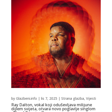
by
Glazbeni.info
|
lis 7, 2025
|
Strana glazba
,
Vijesti
Ray Dalton, vokal koji oduševljava milijune
dijlem svijeta, otvara novo poglavlje singlom