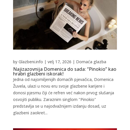
by
Glazbeni.info
|
velj 17, 2026
|
Domaća glazba
Najizazovnija Domenica do sada: “Pinokio” kao
hrabri glazbeni iskorak!
Jedna od najomiljenijih domaćih pjevačica, Domenica
Žuvela, ulazi u novu eru svoje glazbene karijere i
donosi pjesmu čiji će refren već nakon prvog slušanja
osvojiti publiku. Zaraznim singlom "Pinokio"
predstavlja se u najodvažnijem izdanju dosad, uz
glazbeni zaokret...