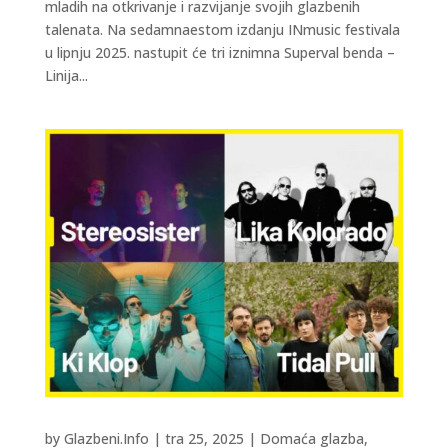
mladih na otkrivanje i razvijanje svojih glazbenih
talenata. Na sedamnaestom izdanju INmusic festivala
u lipnju 2025. nastupit će tri iznimna Superval benda –
Linija...
by
Glazbeni.Info
|
tra 25, 2025
|
Domaća glazba
,