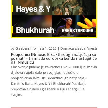
by
Glazbeni.Info
|
svi 1, 2025
|
Domaća glazba
,
Vijesti
Pobjednici INmusic Breakthrough natječaja su
poznati – tri mlada europska benda nastupit će
na INmusicu
Glasovanje publike je završeno! Oko 20 000 ljudi iz svih
dijelova svijeta dalo je svoj glas i odlučilo o
pobjednicima INmusic Breakthrough natječaja –
Dimitri’s Bats, Hayes & Y i Bhukhurah! Publika je
prepoznala njihovu glazbenu viziju i energiju, a
svojim...