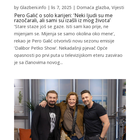
by
Glazbeni.info
|
lis 7, 2025
|
Domaća glazba
,
Vijesti
Pero Galić o solo karijeri: ‘Neki ljudi su me
razočarali, ali sami su izašli iz mog života’
‘Stare staze još se gaze. Isti sam kao prije, ne
mijenjam se. Mijenja se samo okolina oko mene’,
rekao je Pero Galić otvorivši novu sezonu emisije
‘Dalibor Petko Show’. Nekadašnji pjevač Opće
opasnosti po prvi puta u televizijskom eteru zasvirao
je sa članovima novog...