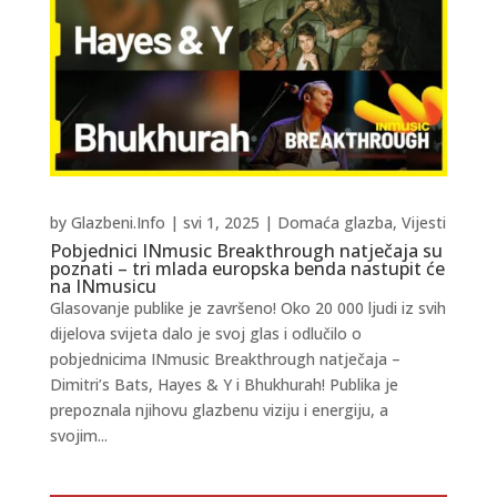
by
Glazbeni.Info
|
svi 1, 2025
|
Domaća glazba
,
Vijesti
Pobjednici INmusic Breakthrough natječaja su
poznati – tri mlada europska benda nastupit će
na INmusicu
Glasovanje publike je završeno! Oko 20 000 ljudi iz svih
dijelova svijeta dalo je svoj glas i odlučilo o
pobjednicima INmusic Breakthrough natječaja –
Dimitri’s Bats, Hayes & Y i Bhukhurah! Publika je
prepoznala njihovu glazbenu viziju i energiju, a
svojim...