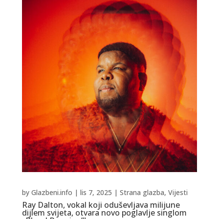
by
Glazbeni.info
|
lis 7, 2025
|
Strana glazba
,
Vijesti
Ray Dalton, vokal koji oduševljava milijune
dijlem svijeta, otvara novo poglavlje singlom