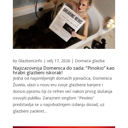
by
Glazbeni.info
|
velj 17, 2026
|
Domaća glazba
Najizazovnija Domenica do sada: “Pinokio” kao
hrabri glazbeni iskorak!
Jedna od najomiljenijih domaćih pjevačica, Domenica
Žuvela, ulazi u novu eru svoje glazbene karijere i
donosi pjesmu čiji će refren već nakon prvog slušanja
osvojiti publiku. Zaraznim singlom "Pinokio"
predstavlja se u najodvažnijem izdanju dosad, uz
glazbeni zaokret...