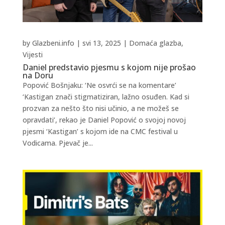
by
Glazbeni.info
|
svi 13, 2025
|
Domaća glazba
,
Vijesti
Daniel predstavio pjesmu s kojom nije prošao
na Doru
Popović Bošnjaku: ‘Ne osvrći se na komentare’
‘Kastigan znači stigmatiziran, lažno osuđen. Kad si
prozvan za nešto što nisi učinio, a ne možeš se
opravdati’, rekao je Daniel Popović o svojoj novoj
pjesmi ‘Kastigan’ s kojom ide na CMC festival u
Vodicama. Pjevač je...