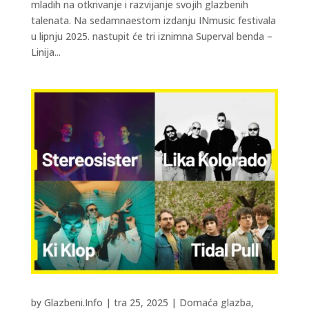
mladih na otkrivanje i razvijanje svojih glazbenih
talenata. Na sedamnaestom izdanju INmusic festivala
u lipnju 2025. nastupit će tri iznimna Superval benda –
Linija...
by
Glazbeni.Info
|
tra 25, 2025
|
Domaća glazba
,