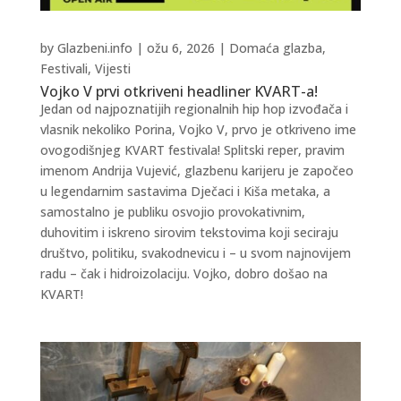
by
Glazbeni.info
|
ožu 6, 2026
|
Domaća glazba
,
Festivali
,
Vijesti
Vojko V prvi otkriveni headliner KVART-a!
Jedan od najpoznatijih regionalnih hip hop izvođača i
vlasnik nekoliko Porina, Vojko V, prvo je otkriveno ime
ovogodišnjeg KVART festivala! Splitski reper, pravim
imenom Andrija Vujević, glazbenu karijeru je započeo
u legendarnim sastavima Dječaci i Kiša metaka, a
samostalno je publiku osvojio provokativnim,
duhovitim i iskreno sirovim tekstovima koji seciraju
društvo, politiku, svakodnevicu i – u svom najnovijem
radu – čak i hidroizolaciju. Vojko, dobro došao na
KVART!