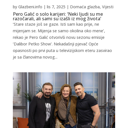
by
Glazbeni.info
|
lis 7, 2025
|
Domaća glazba
,
Vijesti
Pero Galić o solo karijeri: ‘Neki ljudi su me
razočarali, ali sami su izašli iz mog života’
‘Stare staze još se gaze. Isti sam kao prije, ne
mijenjam se. Mijenja se samo okolina oko mene’,
rekao je Pero Galić otvorivši novu sezonu emisije
‘Dalibor Petko Show’. Nekadašnji pjevač Opće
opasnosti po prvi puta u televizijskom eteru zasvirao
je sa članovima novog...