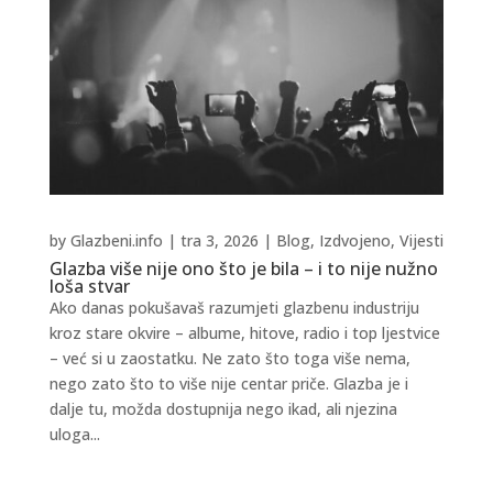
by
Glazbeni.info
|
tra 3, 2026
|
Blog
,
Izdvojeno
,
Vijesti
Glazba više nije ono što je bila – i to nije nužno
loša stvar
Ako danas pokušavaš razumjeti glazbenu industriju
kroz stare okvire – albume, hitove, radio i top ljestvice
– već si u zaostatku. Ne zato što toga više nema,
nego zato što to više nije centar priče. Glazba je i
dalje tu, možda dostupnija nego ikad, ali njezina
uloga...