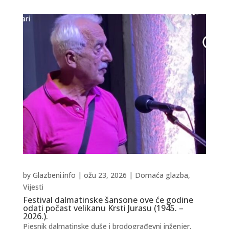
by
Glazbeni.info
|
ožu 23, 2026
|
Domaća glazba
,
Vijesti
Festival dalmatinske šansone ove će godine
odati počast velikanu Krsti Jurasu (1945. –
2026.).
Pjesnik dalmatinske duše i brodograđevni inženjer,