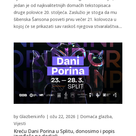
jedan je od najkvalitetnijih domaćih tekstopisaca
druge polovice 20. stoljeća. Zaslužio je stoga da mu
šibenska Šansona posveti prvu večer 21. kolovoza u
kojoj će se prikazati sav raskoš njegova stvaralaštva....
by
Glazbeni.info
|
ožu 22, 2026
|
Domaća glazba
,
Vijesti
Kreću Dani Porina u Splitu, donosimo i popis
izvođača na dodjeli