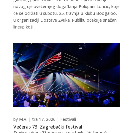
novog cjelovečernjeg događanja Polupani Lončić, koje
će se održati u subotu, 25. travnja u Klubu Boogaloo,
u organizaciji Dostave Zvuka. Publiku očekuje snažan
lineup koji...
by
M.V.
|
tra 17, 2026
|
Festivali
Večeras 73. Zagrebački festival
Tradicija duga 73 godine se nastavlja. Večeras će