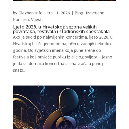
by
Glazbeni.info
|
tra 11, 2026
|
Blog
,
Izdvojeno
,
Koncerti
,
Vijesti
Ljeto 2026. u Hrvatskoj: sezona velikih
povrataka, festivala i stadionskih spektakala
Ako je suditi po najavljenim koncertima, ljeto 2026. u
Hrvatskoj bit će jedno od najjačih u zadnjih nekoliko
godina. Od svjetskih imena koja pune arene do
festivala koji privlače publiku iz cijelog svijeta – jasno
je da se domaća koncertna scena vraća u punoj
snazi,...