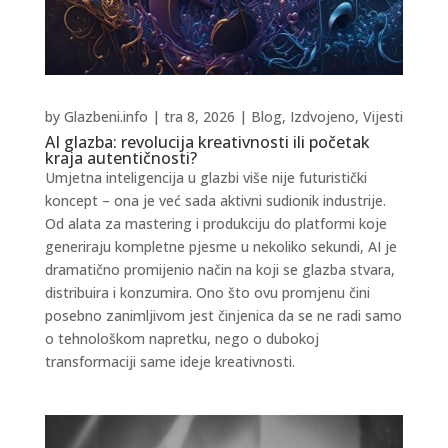
by
Glazbeni.info
|
tra 8, 2026
|
Blog
,
Izdvojeno
,
Vijesti
AI glazba: revolucija kreativnosti ili početak
kraja autentičnosti?
Umjetna inteligencija u glazbi više nije futuristički
koncept – ona je već sada aktivni sudionik industrije.
Od alata za mastering i produkciju do platformi koje
generiraju kompletne pjesme u nekoliko sekundi, AI je
dramatično promijenio način na koji se glazba stvara,
distribuira i konzumira. Ono što ovu promjenu čini
posebno zanimljivom jest činjenica da se ne radi samo
o tehnološkom napretku, nego o dubokoj
transformaciji same ideje kreativnosti.