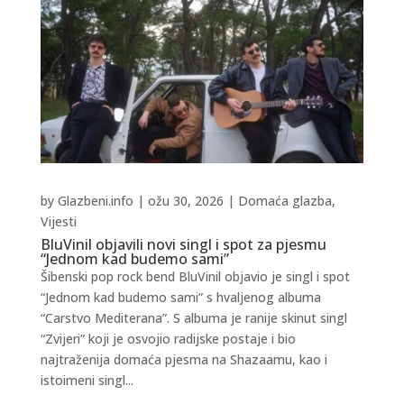
by
Glazbeni.info
|
ožu 30, 2026
|
Domaća glazba
,
Vijesti
BluVinil objavili novi singl i spot za pjesmu
“Jednom kad budemo sami”
Šibenski pop rock bend BluVinil objavio je singl i spot
“Jednom kad budemo sami” s hvaljenog albuma
“Carstvo Mediterana”. S albuma je ranije skinut singl
“Zvijeri” koji je osvojio radijske postaje i bio
najtraženija domaća pjesma na Shazaamu, kao i
istoimeni singl...