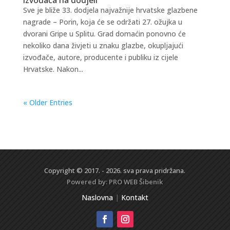
Sve je bliže 33. dodjela najvažnije hrvatske glazbene
nagrade – Porin, koja će se održati 27. ožujka u
dvorani Gripe u Splitu. Grad domaćin ponovno će
nekoliko dana živjeti u znaku glazbe, okupljajući
izvođače, autore, producente i publiku iz cijele
Hrvatske. Nakon...
« Older Entries
Copyright © 2017. - 2026. sva prava pridržana.
Powered by:
PRO WEB
Šibenik
Naslovna
|
Kontakt