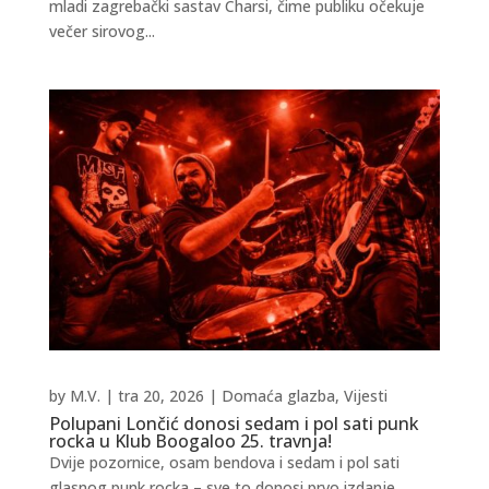
mladi zagrebački sastav Charsi, čime publiku očekuje
večer sirovog...
by
M.V.
|
tra 20, 2026
|
Domaća glazba
,
Vijesti
Polupani Lončić donosi sedam i pol sati punk
rocka u Klub Boogaloo 25. travnja!
Dvije pozornice, osam bendova i sedam i pol sati
glasnog punk rocka – sve to donosi prvo izdanje