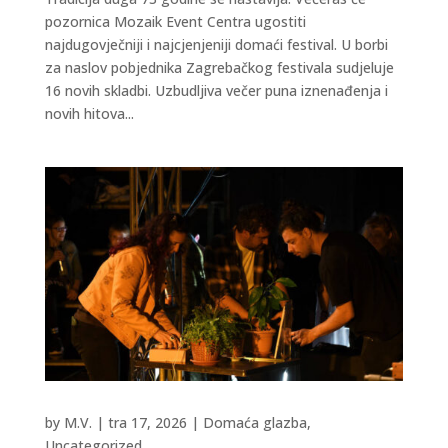
pozornica Mozaik Event Centra ugostiti
najdugovječniji i najcjenjeniji domaći festival. U borbi
za naslov pobjednika Zagrebačkog festivala sudjeluje
16 novih skladbi. Uzbudljiva večer puna iznenađenja i
novih hitova...
by
M.V.
|
tra 17, 2026
|
Domaća glazba
,
Uncategorized