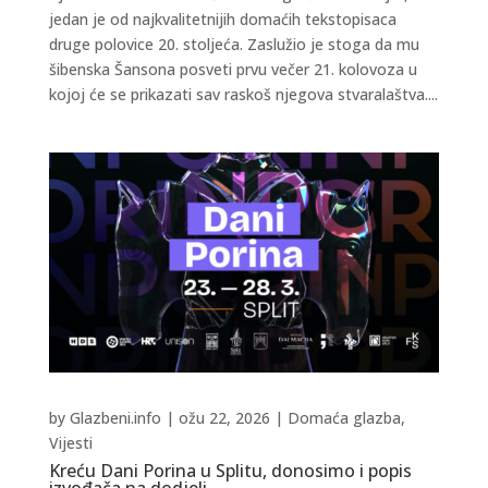
jedan je od najkvalitetnijih domaćih tekstopisaca
druge polovice 20. stoljeća. Zaslužio je stoga da mu
šibenska Šansona posveti prvu večer 21. kolovoza u
kojoj će se prikazati sav raskoš njegova stvaralaštva....
by
Glazbeni.info
|
ožu 22, 2026
|
Domaća glazba
,
Vijesti
Kreću Dani Porina u Splitu, donosimo i popis
izvođača na dodjeli