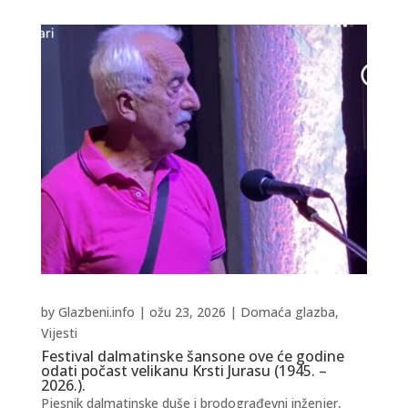
by
Glazbeni.info
|
ožu 23, 2026
|
Domaća glazba
,
Vijesti
Festival dalmatinske šansone ove će godine
odati počast velikanu Krsti Jurasu (1945. –
2026.).
Pjesnik dalmatinske duše i brodograđevni inženjer,