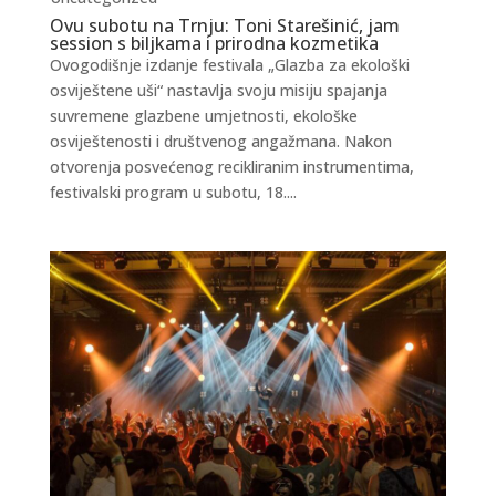
Ovu subotu na Trnju: Toni Starešinić, jam
session s biljkama i prirodna kozmetika
Ovogodišnje izdanje festivala „Glazba za ekološki
osviještene uši“ nastavlja svoju misiju spajanja
suvremene glazbene umjetnosti, ekološke
osviještenosti i društvenog angažmana. Nakon
otvorenja posvećenog recikliranim instrumentima,
festivalski program u subotu, 18....