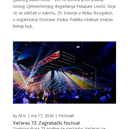
novog cjelovečernjeg događanja Polupani Lončić, koje
će se održati u subotu, 25. travnja u Klubu Boogaloo,
u organizaciji Dostave Zvuka. Publiku očekuje snažan
lineup koji...
by
M.V.
|
tra 17, 2026
|
Festivali
Večeras 73. Zagrebački festival
Tradicija duga 73 godine se nastavlja. Večeras će