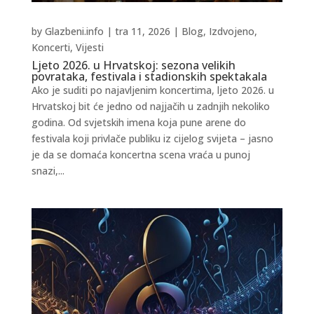
by
Glazbeni.info
|
tra 11, 2026
|
Blog
,
Izdvojeno
,
Koncerti
,
Vijesti
Ljeto 2026. u Hrvatskoj: sezona velikih
povrataka, festivala i stadionskih spektakala
Ako je suditi po najavljenim koncertima, ljeto 2026. u
Hrvatskoj bit će jedno od najjačih u zadnjih nekoliko
godina. Od svjetskih imena koja pune arene do
festivala koji privlače publiku iz cijelog svijeta – jasno
je da se domaća koncertna scena vraća u punoj
snazi,...