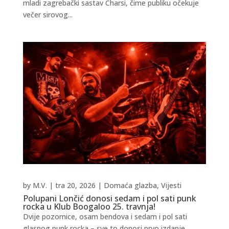
mladi zagrebački sastav Charsi, čime publiku očekuje
večer sirovog...
by
M.V.
|
tra 20, 2026
|
Domaća glazba
,
Vijesti
Polupani Lončić donosi sedam i pol sati punk
rocka u Klub Boogaloo 25. travnja!
Dvije pozornice, osam bendova i sedam i pol sati
glasnog punk rocka – sve to donosi prvo izdanje