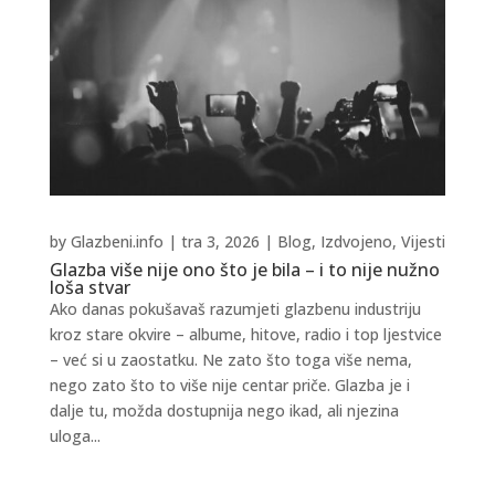
by
Glazbeni.info
|
tra 3, 2026
|
Blog
,
Izdvojeno
,
Vijesti
Glazba više nije ono što je bila – i to nije nužno
loša stvar
Ako danas pokušavaš razumjeti glazbenu industriju
kroz stare okvire – albume, hitove, radio i top ljestvice
– već si u zaostatku. Ne zato što toga više nema,
nego zato što to više nije centar priče. Glazba je i
dalje tu, možda dostupnija nego ikad, ali njezina
uloga...