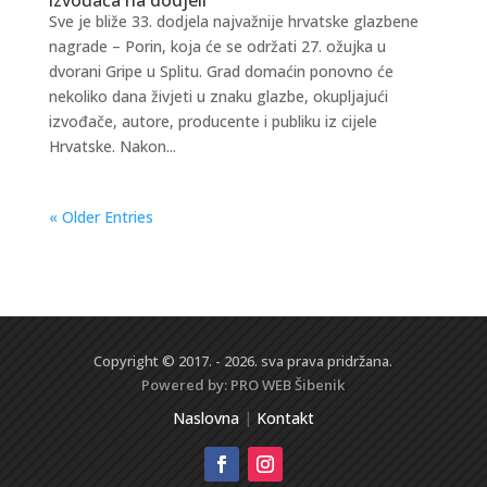
Sve je bliže 33. dodjela najvažnije hrvatske glazbene
nagrade – Porin, koja će se održati 27. ožujka u
dvorani Gripe u Splitu. Grad domaćin ponovno će
nekoliko dana živjeti u znaku glazbe, okupljajući
izvođače, autore, producente i publiku iz cijele
Hrvatske. Nakon...
« Older Entries
Copyright © 2017. - 2026. sva prava pridržana.
Powered by:
PRO WEB
Šibenik
Naslovna
|
Kontakt