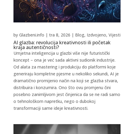
by
Glazbeni.info
|
tra 8, 2026
|
Blog
,
Izdvojeno
,
Vijesti
AI glazba: revolucija kreativnosti ili početak
kraja autentičnosti?
Umjetna inteligencija u glazbi više nije futuristički
koncept – ona je već sada aktivni sudionik industrije.
Od alata za mastering i produkciju do platformi koje
generiraju kompletne pjesme u nekoliko sekundi, AI je
dramatično promijenio način na koji se glazba stvara,
distribuira i konzumira. Ono što ovu promjenu čini
posebno zanimljivom jest činjenica da se ne radi samo
o tehnološkom napretku, nego o dubokoj
transformaciji same ideje kreativnosti.