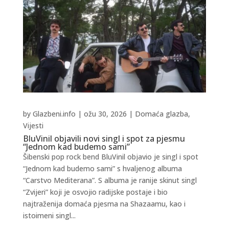
by
Glazbeni.info
|
ožu 30, 2026
|
Domaća glazba
,
Vijesti
BluVinil objavili novi singl i spot za pjesmu
“Jednom kad budemo sami”
Šibenski pop rock bend BluVinil objavio je singl i spot
“Jednom kad budemo sami” s hvaljenog albuma
“Carstvo Mediterana”. S albuma je ranije skinut singl
“Zvijeri” koji je osvojio radijske postaje i bio
najtraženija domaća pjesma na Shazaamu, kao i
istoimeni singl...