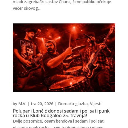
mladi zagrebački sastav Charsi, čime publiku očekuje
večer sirovog...
by
M.V.
|
tra 20, 2026
|
Domaća glazba
,
Vijesti
Polupani Lončić donosi sedam i pol sati punk
rocka u Klub Boogaloo 25. travnja!
Dvije pozornice, osam bendova i sedam i pol sati
glasnog punk rocka – sve to donosi prvo izdanje