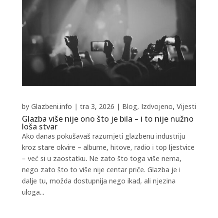
by
Glazbeni.info
|
tra 3, 2026
|
Blog
,
Izdvojeno
,
Vijesti
Glazba više nije ono što je bila – i to nije nužno
loša stvar
Ako danas pokušavaš razumjeti glazbenu industriju
kroz stare okvire – albume, hitove, radio i top ljestvice
– već si u zaostatku. Ne zato što toga više nema,
nego zato što to više nije centar priče. Glazba je i
dalje tu, možda dostupnija nego ikad, ali njezina
uloga...