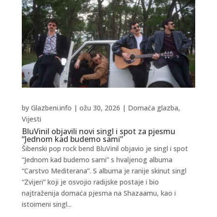
by
Glazbeni.info
|
ožu 30, 2026
|
Domaća glazba
,
Vijesti
BluVinil objavili novi singl i spot za pjesmu
“Jednom kad budemo sami”
Šibenski pop rock bend BluVinil objavio je singl i spot
“Jednom kad budemo sami” s hvaljenog albuma
“Carstvo Mediterana”. S albuma je ranije skinut singl
“Zvijeri” koji je osvojio radijske postaje i bio
najtraženija domaća pjesma na Shazaamu, kao i
istoimeni singl...