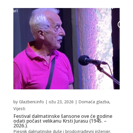
by
Glazbeni.info
|
ožu 23, 2026
|
Domaća glazba
,
Vijesti
Festival dalmatinske šansone ove će godine
odati počast velikanu Krsti Jurasu (1945. –
2026.).
Pjesnik dalmatinske duše i brodograđevni inženjer,