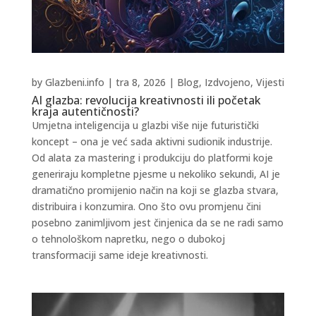
by
Glazbeni.info
|
tra 8, 2026
|
Blog
,
Izdvojeno
,
Vijesti
AI glazba: revolucija kreativnosti ili početak
kraja autentičnosti?
Umjetna inteligencija u glazbi više nije futuristički
koncept – ona je već sada aktivni sudionik industrije.
Od alata za mastering i produkciju do platformi koje
generiraju kompletne pjesme u nekoliko sekundi, AI je
dramatično promijenio način na koji se glazba stvara,
distribuira i konzumira. Ono što ovu promjenu čini
posebno zanimljivom jest činjenica da se ne radi samo
o tehnološkom napretku, nego o dubokoj
transformaciji same ideje kreativnosti.