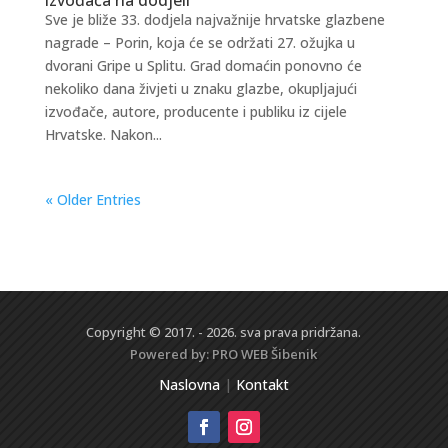
Sve je bliže 33. dodjela najvažnije hrvatske glazbene
nagrade – Porin, koja će se održati 27. ožujka u
dvorani Gripe u Splitu. Grad domaćin ponovno će
nekoliko dana živjeti u znaku glazbe, okupljajući
izvođače, autore, producente i publiku iz cijele
Hrvatske. Nakon...
« Older Entries
Copyright © 2017. - 2026. sva prava pridržana.
Powered by:
PRO WEB
Šibenik
Naslovna
|
Kontakt