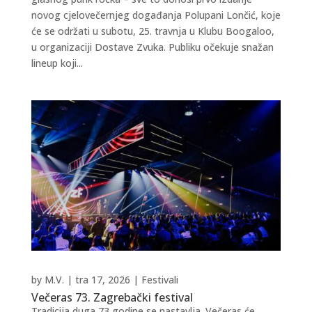
novog cjelovečernjeg događanja Polupani Lončić, koje
će se održati u subotu, 25. travnja u Klubu Boogaloo,
u organizaciji Dostave Zvuka. Publiku očekuje snažan
lineup koji...
by
M.V.
|
tra 17, 2026
|
Festivali
Večeras 73. Zagrebački festival
Tradicija duga 73 godine se nastavlja. Večeras će