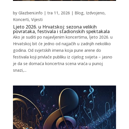
by
Glazbeni.info
|
tra 11, 2026
|
Blog
,
Izdvojeno
,
Koncerti
,
Vijesti
Ljeto 2026. u Hrvatskoj: sezona velikih
povrataka, festivala i stadionskih spektakala
Ako je suditi po najavljenim koncertima, ljeto 2026. u
Hrvatskoj bit će jedno od najjačih u zadnjih nekoliko
godina. Od svjetskih imena koja pune arene do
festivala koji privlače publiku iz cijelog svijeta – jasno
je da se domaća koncertna scena vraća u punoj
snazi,...