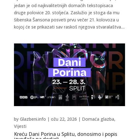
jedan je od najkvalitetnijih domaćih tekstopisaca
druge polovice 20. stoljeća. Zaslužio je stoga da mu
šibenska Šansona posveti prvu večer 21. kolovoza u
kojoj će se prikazati sav raskoš njegova stvaralaštva....
by
Glazbeni.info
|
ožu 22, 2026
|
Domaća glazba
,
Vijesti
Kreću Dani Porina u Splitu, donosimo i popis
izvođača na dodjeli