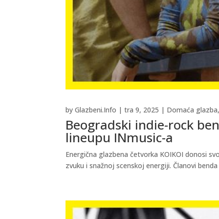
by
Glazbeni.Info
|
tra 9, 2025
|
Domaća glazba
Beogradski indie-rock be
lineupu INmusic-a
Energična glazbena četvorka KOIKOI donosi svoj
zvuku i snažnoj scenskoj energiji. Članovi benda 