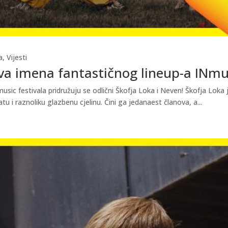
a
,
Vijesti
va imena fantastičnog lineup-a INmus
c festivala pridružuju se odlični Škofja Loka i Neven! Škofja Loka j
u i raznoliku glazbenu cjelinu. Čini ga jedanaest članova, a...