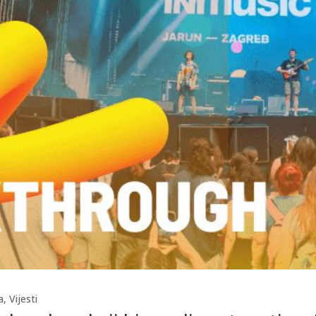
a
,
Vijesti