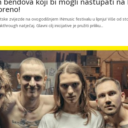
bendova koji bi mogli nastupati na I
oreno!
jetske zvijezde na ovogodišnjem INmusic festivalu u lipnju! Više od s
ough natječaj. Glavni cilj inicijative je pružiti priliku...