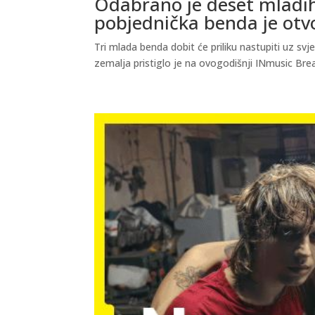
Odabrano je deset mladih 
pobjednička benda je otv
Tri mlada benda dobit će priliku nastupiti uz sv
zemalja pristiglo je na ovogodišnji INmusic Breakthr