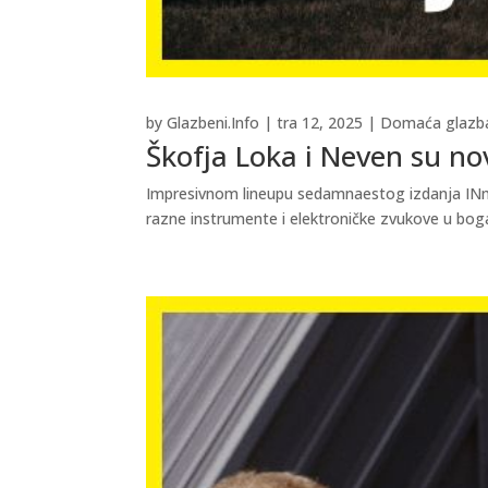
by
Glazbeni.Info
|
tra 12, 2025
|
Domaća glazb
Škofja Loka i Neven su no
Impresivnom lineupu sedamnaestog izdanja INmusi
razne instrumente i elektroničke zvukove u bogat