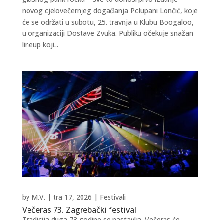
novog cjelovečernjeg događanja Polupani Lončić, koje
će se održati u subotu, 25. travnja u Klubu Boogaloo,
u organizaciji Dostave Zvuka. Publiku očekuje snažan
lineup koji...
by
M.V.
|
tra 17, 2026
|
Festivali
Večeras 73. Zagrebački festival
Tradicija duga 73 godine se nastavlja. Večeras će