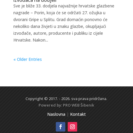
Sve je bliže 33. dodjela najvažnije hrvatske glazbene
nagrade – Porin, koja će se održati 27. ožujka u
dvorani Gripe u Splitu. Grad domaćin ponovno će
nekoliko dana živjeti u znaku glazbe, okupljajući
izvođače, autore, producente i publiku iz cijele
Hrvatske. Nakon...
« Older Entries
Copyright © 2017. - 2026. sva prava pridržana.
Powered by:
PRO WEB
Šibenik
Naslovna
|
Kontakt