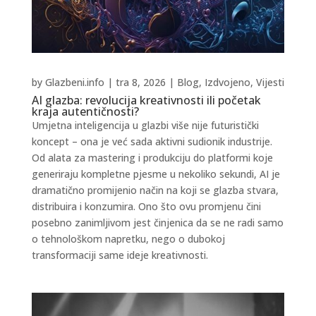
by
Glazbeni.info
|
tra 8, 2026
|
Blog
,
Izdvojeno
,
Vijesti
AI glazba: revolucija kreativnosti ili početak
kraja autentičnosti?
Umjetna inteligencija u glazbi više nije futuristički
koncept – ona je već sada aktivni sudionik industrije.
Od alata za mastering i produkciju do platformi koje
generiraju kompletne pjesme u nekoliko sekundi, AI je
dramatično promijenio način na koji se glazba stvara,
distribuira i konzumira. Ono što ovu promjenu čini
posebno zanimljivom jest činjenica da se ne radi samo
o tehnološkom napretku, nego o dubokoj
transformaciji same ideje kreativnosti.