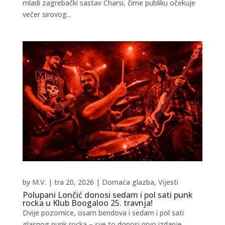
mladi zagrebački sastav Charsi, čime publiku očekuje
večer sirovog...
by
M.V.
|
tra 20, 2026
|
Domaća glazba
,
Vijesti
Polupani Lončić donosi sedam i pol sati punk
rocka u Klub Boogaloo 25. travnja!
Dvije pozornice, osam bendova i sedam i pol sati
glasnog punk rocka – sve to donosi prvo izdanje