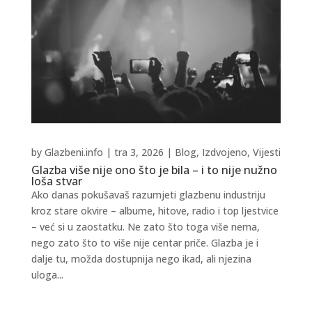
by
Glazbeni.info
|
tra 3, 2026
|
Blog
,
Izdvojeno
,
Vijesti
Glazba više nije ono što je bila – i to nije nužno
loša stvar
Ako danas pokušavaš razumjeti glazbenu industriju
kroz stare okvire – albume, hitove, radio i top ljestvice
– već si u zaostatku. Ne zato što toga više nema,
nego zato što to više nije centar priče. Glazba je i
dalje tu, možda dostupnija nego ikad, ali njezina
uloga...