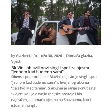
by
Glazbeni.info
|
ožu 30, 2026
|
Domaća glazba
,
Vijesti
BluVinil objavili novi singl i spot za pjesmu
“Jednom kad budemo sami”
Šibenski pop rock bend BluVinil objavio je singl i spot
“Jednom kad budemo sami” s hvaljenog albuma
“Carstvo Mediterana”. S albuma je ranije skinut singl
“Zvijeri” koji je osvojio radijske postaje i bio
najtraženija domaća pjesma na Shazaamu, kao i
istoimeni singl...