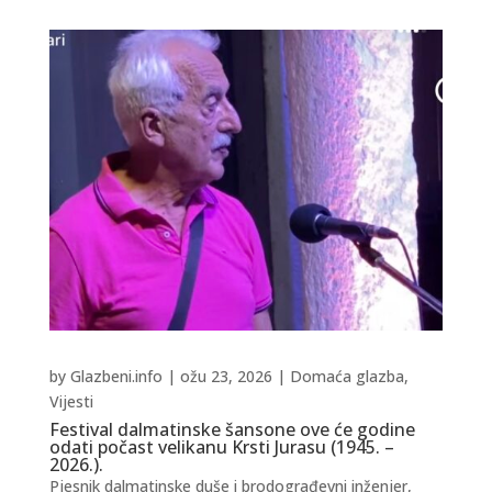
by
Glazbeni.info
|
ožu 23, 2026
|
Domaća glazba
,
Vijesti
Festival dalmatinske šansone ove će godine
odati počast velikanu Krsti Jurasu (1945. –
2026.).
Pjesnik dalmatinske duše i brodograđevni inženjer,