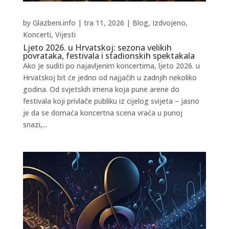
by
Glazbeni.info
|
tra 11, 2026
|
Blog
,
Izdvojeno
,
Koncerti
,
Vijesti
Ljeto 2026. u Hrvatskoj: sezona velikih
povrataka, festivala i stadionskih spektakala
Ako je suditi po najavljenim koncertima, ljeto 2026. u
Hrvatskoj bit će jedno od najjačih u zadnjih nekoliko
godina. Od svjetskih imena koja pune arene do
festivala koji privlače publiku iz cijelog svijeta – jasno
je da se domaća koncertna scena vraća u punoj
snazi,...