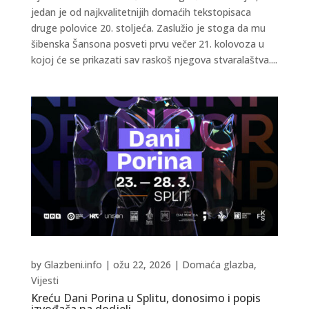
jedan je od najkvalitetnijih domaćih tekstopisaca
druge polovice 20. stoljeća. Zaslužio je stoga da mu
šibenska Šansona posveti prvu večer 21. kolovoza u
kojoj će se prikazati sav raskoš njegova stvaralaštva....
by
Glazbeni.info
|
ožu 22, 2026
|
Domaća glazba
,
Vijesti
Kreću Dani Porina u Splitu, donosimo i popis
izvođača na dodjeli