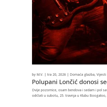
by
M.V.
|
tra 20, 2026
|
Domaća glazba
,
Vijesti
Polupani Lončić donosi se
Dvije pozornice, osam bendova i sedam i pol sa
održati u subotu, 25. travnja u Klubu Boogaloo, 