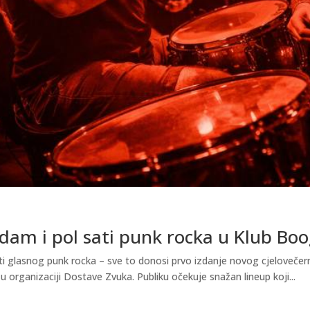
dam i pol sati punk rocka u Klub Boo
ti glasnog punk rocka – sve to donosi prvo izdanje novog cjelovečer
u organizaciji Dostave Zvuka. Publiku očekuje snažan lineup koji...