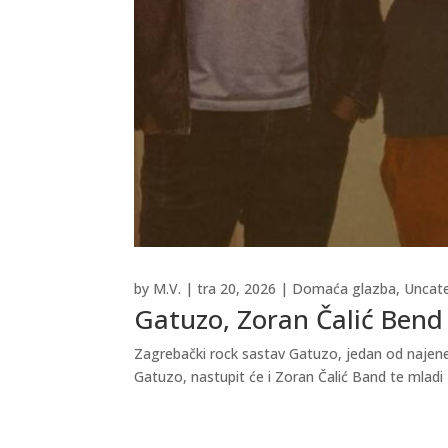
by
M.V.
|
tra 20, 2026
|
Domaća glazba
,
Uncat
Gatuzo, Zoran Čalić Bend 
Zagrebački rock sastav Gatuzo, jedan od najener
Gatuzo, nastupit će i Zoran Čalić Band te mladi 