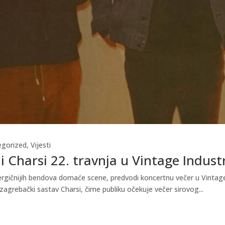
egorized
,
Vijesti
i Charsi 22. travnja u Vintage Indust
gičnijih bendova domaće scene, predvodi koncertnu večer u Vintage In
zagrebački sastav Charsi, čime publiku očekuje večer sirovog...