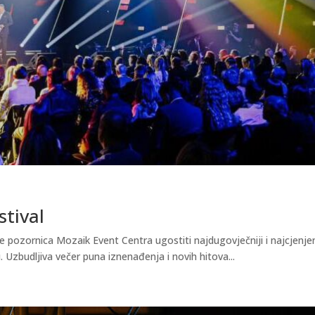
stival
e pozornica Mozaik Event Centra ugostiti najdugovječniji i najcjenjen
. Uzbudljiva večer puna iznenađenja i novih hitova...