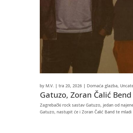
by
M.V.
|
tra 20, 2026
|
Domaća glazba
,
Uncat
Gatuzo, Zoran Čalić Bend 
Zagrebački rock sastav Gatuzo, jedan od najener
Gatuzo, nastupit će i Zoran Čalić Band te mladi 