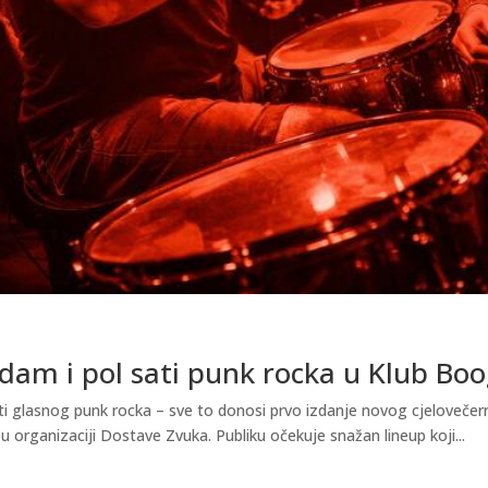
dam i pol sati punk rocka u Klub Boo
ti glasnog punk rocka – sve to donosi prvo izdanje novog cjelovečer
u organizaciji Dostave Zvuka. Publiku očekuje snažan lineup koji...