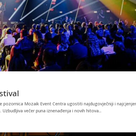
stival
e pozornica Mozaik Event Centra ugostiti najdugovječniji i najcjenjen
. Uzbudljiva večer puna iznenađenja i novih hitova...