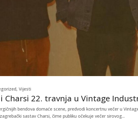
egorized
,
Vijesti
i Charsi 22. travnja u Vintage Indust
gičnijih bendova domaće scene, predvodi koncertnu večer u Vintage In
zagrebački sastav Charsi, čime publiku očekuje večer sirovog...