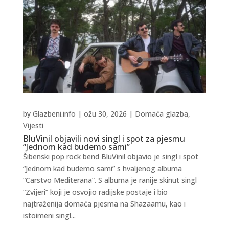
by
Glazbeni.info
|
ožu 30, 2026
|
Domaća glazba
,
Vijesti
BluVinil objavili novi singl i spot za pjesmu
“Jednom kad budemo sami”
Šibenski pop rock bend BluVinil objavio je singl i spot
“Jednom kad budemo sami” s hvaljenog albuma
“Carstvo Mediterana”. S albuma je ranije skinut singl
“Zvijeri” koji je osvojio radijske postaje i bio
najtraženija domaća pjesma na Shazaamu, kao i
istoimeni singl...