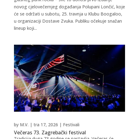
novog cjelovečernjeg događanja Polupani Lončić, koje
će se održati u subotu, 25. travnja u Klubu Boogaloo,
u organizaciji Dostave Zvuka. Publiku očekuje snažan
lineup koji...
by
M.V.
|
tra 17, 2026
|
Festivali
Večeras 73. Zagrebački festival
Tradicija duga 73 godine se nastavlja. Večeras će