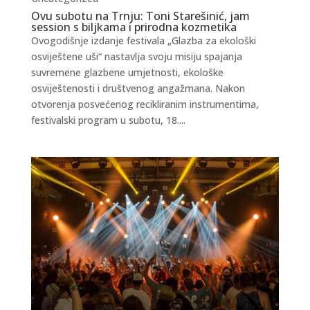
Ovu subotu na Trnju: Toni Starešinić, jam
session s biljkama i prirodna kozmetika
Ovogodišnje izdanje festivala „Glazba za ekološki
osviještene uši“ nastavlja svoju misiju spajanja
suvremene glazbene umjetnosti, ekološke
osviještenosti i društvenog angažmana. Nakon
otvorenja posvećenog recikliranim instrumentima,
festivalski program u subotu, 18....