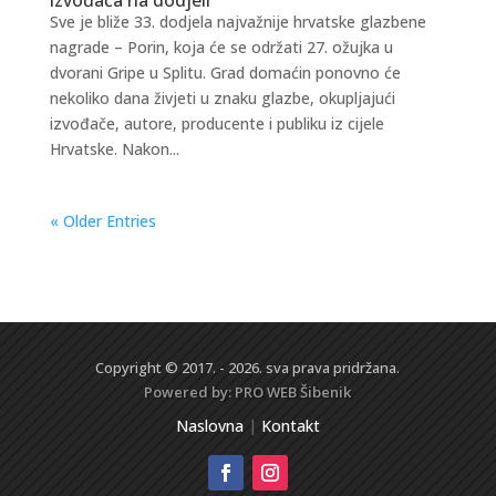
Sve je bliže 33. dodjela najvažnije hrvatske glazbene
nagrade – Porin, koja će se održati 27. ožujka u
dvorani Gripe u Splitu. Grad domaćin ponovno će
nekoliko dana živjeti u znaku glazbe, okupljajući
izvođače, autore, producente i publiku iz cijele
Hrvatske. Nakon...
« Older Entries
Copyright © 2017. - 2026. sva prava pridržana.
Powered by:
PRO WEB
Šibenik
Naslovna
|
Kontakt