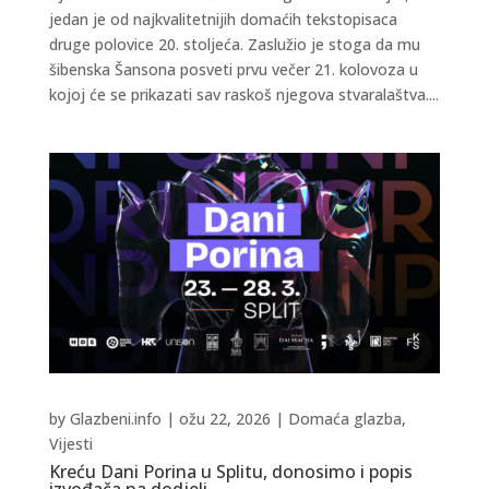
jedan je od najkvalitetnijih domaćih tekstopisaca
druge polovice 20. stoljeća. Zaslužio je stoga da mu
šibenska Šansona posveti prvu večer 21. kolovoza u
kojoj će se prikazati sav raskoš njegova stvaralaštva....
by
Glazbeni.info
|
ožu 22, 2026
|
Domaća glazba
,
Vijesti
Kreću Dani Porina u Splitu, donosimo i popis
izvođača na dodjeli