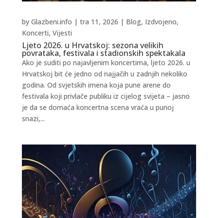
by
Glazbeni.info
|
tra 11, 2026
|
Blog
,
Izdvojeno
,
Koncerti
,
Vijesti
Ljeto 2026. u Hrvatskoj: sezona velikih
povrataka, festivala i stadionskih spektakala
Ako je suditi po najavljenim koncertima, ljeto 2026. u
Hrvatskoj bit će jedno od najjačih u zadnjih nekoliko
godina. Od svjetskih imena koja pune arene do
festivala koji privlače publiku iz cijelog svijeta – jasno
je da se domaća koncertna scena vraća u punoj
snazi,...