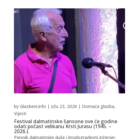
by
Glazbeni.info
|
ožu 23, 2026
|
Domaća glazba
,
Vijesti
Festival dalmatinske šansone ove će godine
odati počast velikanu Krsti Jurasu (1945. –
2026.).
Pjesnik dalmatinske duše i brodograđevni inženjer,