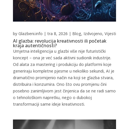
by
Glazbeni.info
|
tra 8, 2026
|
Blog
,
Izdvojeno
,
Vijesti
AI glazba: revolucija kreativnosti ili početak
kraja autentičnosti?
Umjetna inteligencija u glazbi više nije futuristički
koncept – ona je već sada aktivni sudionik industrije.
Od alata za mastering i produkciju do platformi koje
generiraju kompletne pjesme u nekoliko sekundi, AI je
dramatično promijenio način na koji se glazba stvara,
distribuira i konzumira. Ono što ovu promjenu čini
posebno zanimljivom jest činjenica da se ne radi samo
o tehnološkom napretku, nego o dubokoj
transformaciji same ideje kreativnosti.