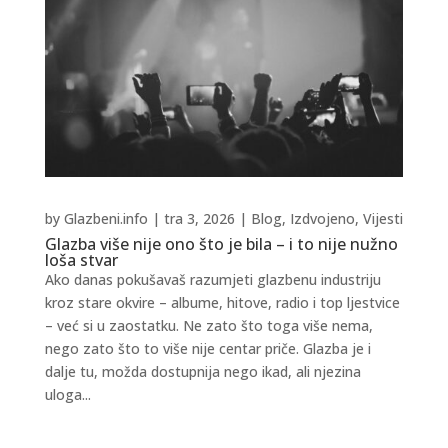
by
Glazbeni.info
|
tra 3, 2026
|
Blog
,
Izdvojeno
,
Vijesti
Glazba više nije ono što je bila – i to nije nužno
loša stvar
Ako danas pokušavaš razumjeti glazbenu industriju
kroz stare okvire – albume, hitove, radio i top ljestvice
– već si u zaostatku. Ne zato što toga više nema,
nego zato što to više nije centar priče. Glazba je i
dalje tu, možda dostupnija nego ikad, ali njezina
uloga...