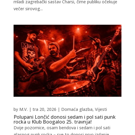
mladi zagrebački sastav Charsi, čime publiku očekuje
večer sirovog...
by
M.V.
|
tra 20, 2026
|
Domaća glazba
,
Vijesti
Polupani Lončić donosi sedam i pol sati punk
rocka u Klub Boogaloo 25. travnja!
Dvije pozornice, osam bendova i sedam i pol sati
glasnog punk rocka – sve to donosi prvo izdanje