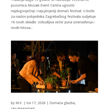
pozornica Mozaik Event Centra ugostiti
najdugovječniji i najcjenjeniji domaći festival. U borbi
za naslov pobjednika Zagrebačkog festivala sudjeluje
16 novih skladbi. Uzbudljiva večer puna iznenađenja i
novih hitova...
by
M.V.
|
tra 17, 2026
|
Domaća glazba
,
Uncategorized