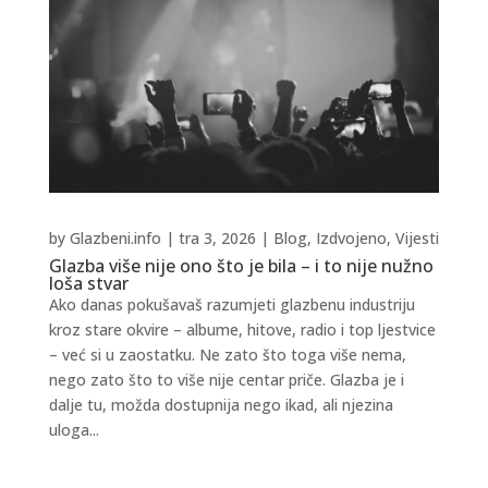
by
Glazbeni.info
|
tra 3, 2026
|
Blog
,
Izdvojeno
,
Vijesti
Glazba više nije ono što je bila – i to nije nužno
loša stvar
Ako danas pokušavaš razumjeti glazbenu industriju
kroz stare okvire – albume, hitove, radio i top ljestvice
– već si u zaostatku. Ne zato što toga više nema,
nego zato što to više nije centar priče. Glazba je i
dalje tu, možda dostupnija nego ikad, ali njezina
uloga...