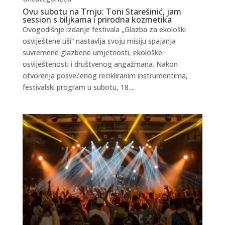
Ovu subotu na Trnju: Toni Starešinić, jam
session s biljkama i prirodna kozmetika
Ovogodišnje izdanje festivala „Glazba za ekološki
osviještene uši“ nastavlja svoju misiju spajanja
suvremene glazbene umjetnosti, ekološke
osviještenosti i društvenog angažmana. Nakon
otvorenja posvećenog recikliranim instrumentima,
festivalski program u subotu, 18....