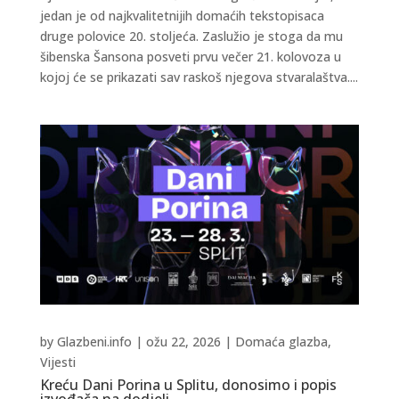
jedan je od najkvalitetnijih domaćih tekstopisaca
druge polovice 20. stoljeća. Zaslužio je stoga da mu
šibenska Šansona posveti prvu večer 21. kolovoza u
kojoj će se prikazati sav raskoš njegova stvaralaštva....
by
Glazbeni.info
|
ožu 22, 2026
|
Domaća glazba
,
Vijesti
Kreću Dani Porina u Splitu, donosimo i popis
izvođača na dodjeli