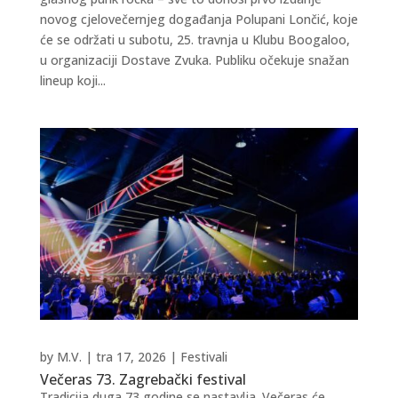
novog cjelovečernjeg događanja Polupani Lončić, koje
će se održati u subotu, 25. travnja u Klubu Boogaloo,
u organizaciji Dostave Zvuka. Publiku očekuje snažan
lineup koji...
by
M.V.
|
tra 17, 2026
|
Festivali
Večeras 73. Zagrebački festival
Tradicija duga 73 godine se nastavlja. Večeras će