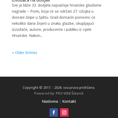
Sve je bliže 33. dodjela najvažnije hrvatske glazbene
nagrade – Porin, koja će se održati 27. ožujka u
dvorani Gripe u Splitu. Grad domaćin ponovno će
nekoliko dana živjeti u znaku glazbe, okupljajući
izvođače, autore, producente i publiku iz cijele
Hrvatske. Nakon...
« Older Entries
Copyright © 2017. - 2026. sva prava pridržana.
Powered by:
PRO WEB
Šibenik
Naslovna
|
Kontakt