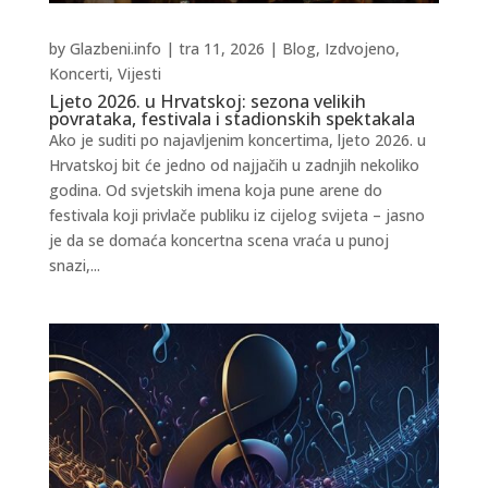
by
Glazbeni.info
|
tra 11, 2026
|
Blog
,
Izdvojeno
,
Koncerti
,
Vijesti
Ljeto 2026. u Hrvatskoj: sezona velikih
povrataka, festivala i stadionskih spektakala
Ako je suditi po najavljenim koncertima, ljeto 2026. u
Hrvatskoj bit će jedno od najjačih u zadnjih nekoliko
godina. Od svjetskih imena koja pune arene do
festivala koji privlače publiku iz cijelog svijeta – jasno
je da se domaća koncertna scena vraća u punoj
snazi,...