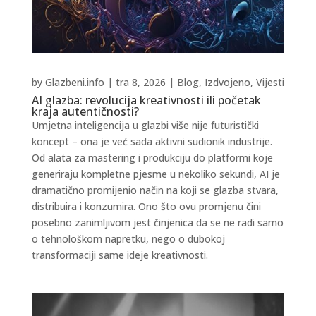
by
Glazbeni.info
|
tra 8, 2026
|
Blog
,
Izdvojeno
,
Vijesti
AI glazba: revolucija kreativnosti ili početak
kraja autentičnosti?
Umjetna inteligencija u glazbi više nije futuristički
koncept – ona je već sada aktivni sudionik industrije.
Od alata za mastering i produkciju do platformi koje
generiraju kompletne pjesme u nekoliko sekundi, AI je
dramatično promijenio način na koji se glazba stvara,
distribuira i konzumira. Ono što ovu promjenu čini
posebno zanimljivom jest činjenica da se ne radi samo
o tehnološkom napretku, nego o dubokoj
transformaciji same ideje kreativnosti.