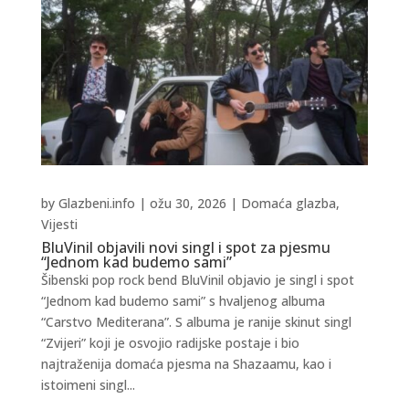
by
Glazbeni.info
|
ožu 30, 2026
|
Domaća glazba
,
Vijesti
BluVinil objavili novi singl i spot za pjesmu
“Jednom kad budemo sami”
Šibenski pop rock bend BluVinil objavio je singl i spot
“Jednom kad budemo sami” s hvaljenog albuma
“Carstvo Mediterana”. S albuma je ranije skinut singl
“Zvijeri” koji je osvojio radijske postaje i bio
najtraženija domaća pjesma na Shazaamu, kao i
istoimeni singl...