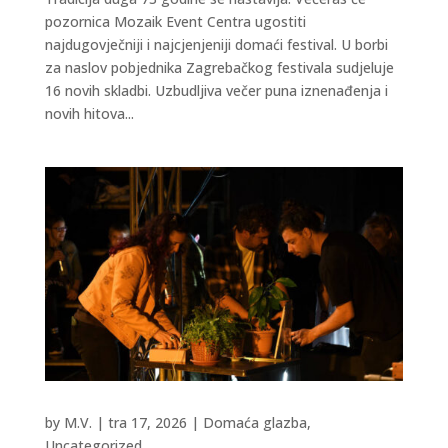
pozornica Mozaik Event Centra ugostiti
najdugovječniji i najcjenjeniji domaći festival. U borbi
za naslov pobjednika Zagrebačkog festivala sudjeluje
16 novih skladbi. Uzbudljiva večer puna iznenađenja i
novih hitova...
by
M.V.
|
tra 17, 2026
|
Domaća glazba
,
Uncategorized