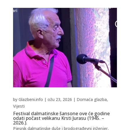
by
Glazbeni.info
|
ožu 23, 2026
|
Domaća glazba
,
Vijesti
Festival dalmatinske šansone ove će godine
odati počast velikanu Krsti Jurasu (1945. –
2026.).
Pjesnik dalmatinske duše i brodograđevni inženjer,