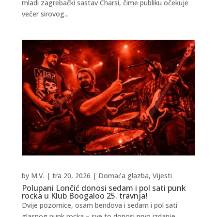
mladi zagrebački sastav Charsi, čime publiku očekuje
večer sirovog...
by
M.V.
|
tra 20, 2026
|
Domaća glazba
,
Vijesti
Polupani Lončić donosi sedam i pol sati punk
rocka u Klub Boogaloo 25. travnja!
Dvije pozornice, osam bendova i sedam i pol sati
glasnog punk rocka – sve to donosi prvo izdanje