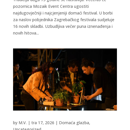
pozornica Mozaik Event Centra ugostiti
najdugovječniji i najcjenjeniji domaći festival. U borbi
za naslov pobjednika Zagrebačkog festivala sudjeluje
16 novih skladbi. Uzbudljiva večer puna iznenađenja i
novih hitova...
by
M.V.
|
tra 17, 2026
|
Domaća glazba
,
Uncategorized