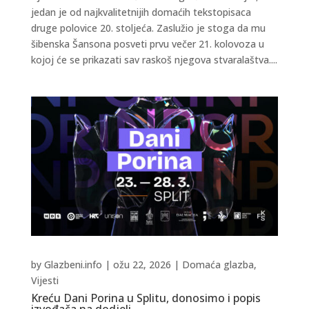
jedan je od najkvalitetnijih domaćih tekstopisaca
druge polovice 20. stoljeća. Zaslužio je stoga da mu
šibenska Šansona posveti prvu večer 21. kolovoza u
kojoj će se prikazati sav raskoš njegova stvaralaštva....
by
Glazbeni.info
|
ožu 22, 2026
|
Domaća glazba
,
Vijesti
Kreću Dani Porina u Splitu, donosimo i popis
izvođača na dodjeli