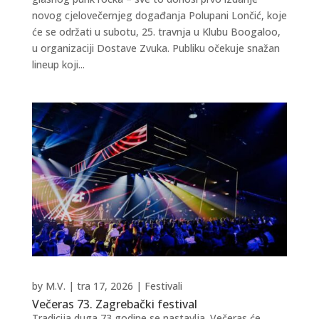
novog cjelovečernjeg događanja Polupani Lončić, koje
će se održati u subotu, 25. travnja u Klubu Boogaloo,
u organizaciji Dostave Zvuka. Publiku očekuje snažan
lineup koji...
by
M.V.
|
tra 17, 2026
|
Festivali
Večeras 73. Zagrebački festival
Tradicija duga 73 godine se nastavlja. Večeras će