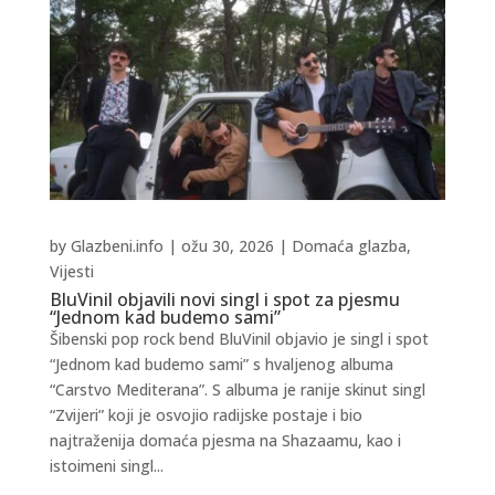
by
Glazbeni.info
|
ožu 30, 2026
|
Domaća glazba
,
Vijesti
BluVinil objavili novi singl i spot za pjesmu
“Jednom kad budemo sami”
Šibenski pop rock bend BluVinil objavio je singl i spot
“Jednom kad budemo sami” s hvaljenog albuma
“Carstvo Mediterana”. S albuma je ranije skinut singl
“Zvijeri” koji je osvojio radijske postaje i bio
najtraženija domaća pjesma na Shazaamu, kao i
istoimeni singl...