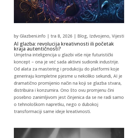
by
Glazbeni.info
|
tra 8, 2026
|
Blog
,
Izdvojeno
,
Vijesti
AI glazba: revolucija kreativnosti ili početak
kraja autentičnosti?
Umjetna inteligencija u glazbi više nije futuristički
koncept – ona je već sada aktivni sudionik industrije.
Od alata za mastering i produkciju do platformi koje
generiraju kompletne pjesme u nekoliko sekundi, AI je
dramatično promijenio način na koji se glazba stvara,
distribuira i konzumira. Ono što ovu promjenu čini
posebno zanimljivom jest činjenica da se ne radi samo
o tehnološkom napretku, nego o dubokoj
transformaciji same ideje kreativnosti.