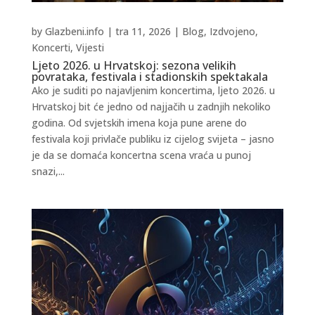
by
Glazbeni.info
|
tra 11, 2026
|
Blog
,
Izdvojeno
,
Koncerti
,
Vijesti
Ljeto 2026. u Hrvatskoj: sezona velikih
povrataka, festivala i stadionskih spektakala
Ako je suditi po najavljenim koncertima, ljeto 2026. u
Hrvatskoj bit će jedno od najjačih u zadnjih nekoliko
godina. Od svjetskih imena koja pune arene do
festivala koji privlače publiku iz cijelog svijeta – jasno
je da se domaća koncertna scena vraća u punoj
snazi,...