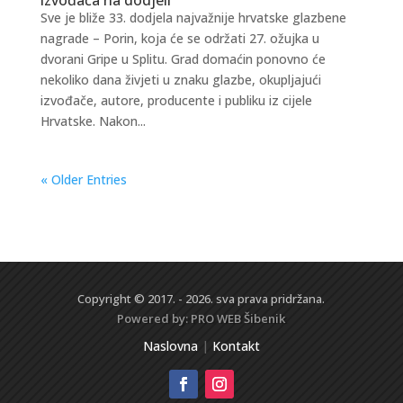
Sve je bliže 33. dodjela najvažnije hrvatske glazbene
nagrade – Porin, koja će se održati 27. ožujka u
dvorani Gripe u Splitu. Grad domaćin ponovno će
nekoliko dana živjeti u znaku glazbe, okupljajući
izvođače, autore, producente i publiku iz cijele
Hrvatske. Nakon...
« Older Entries
Copyright © 2017. - 2026. sva prava pridržana.
Powered by:
PRO WEB
Šibenik
Naslovna
|
Kontakt