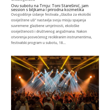
Ovu subotu na Trnju: Toni Starešinić, jam
session s biljkama i prirodna kozmetika
Ovogodišnje izdanje festivala „Glazba za ekološki
osviještene uši“ nastavlja svoju misiju spajanja
suvremene glazbene umjetnosti, ekološke
osviještenosti i društvenog angažmana. Nakon
otvorenja posvećenog recikliranim instrumentima,
festivalski program u subotu, 18....