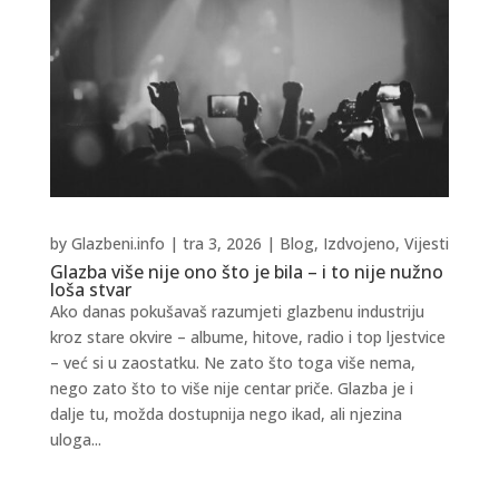
by
Glazbeni.info
|
tra 3, 2026
|
Blog
,
Izdvojeno
,
Vijesti
Glazba više nije ono što je bila – i to nije nužno
loša stvar
Ako danas pokušavaš razumjeti glazbenu industriju
kroz stare okvire – albume, hitove, radio i top ljestvice
– već si u zaostatku. Ne zato što toga više nema,
nego zato što to više nije centar priče. Glazba je i
dalje tu, možda dostupnija nego ikad, ali njezina
uloga...