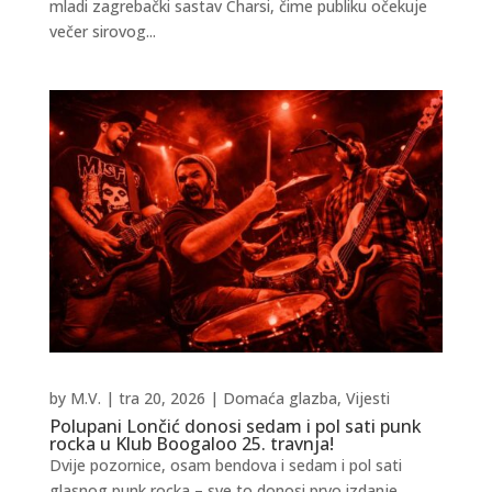
mladi zagrebački sastav Charsi, čime publiku očekuje
večer sirovog...
by
M.V.
|
tra 20, 2026
|
Domaća glazba
,
Vijesti
Polupani Lončić donosi sedam i pol sati punk
rocka u Klub Boogaloo 25. travnja!
Dvije pozornice, osam bendova i sedam i pol sati
glasnog punk rocka – sve to donosi prvo izdanje