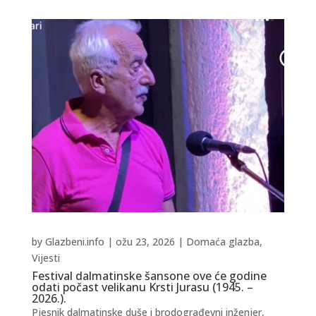
by
Glazbeni.info
|
ožu 23, 2026
|
Domaća glazba
,
Vijesti
Festival dalmatinske šansone ove će godine
odati počast velikanu Krsti Jurasu (1945. –
2026.).
Pjesnik dalmatinske duše i brodograđevni inženjer,