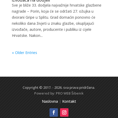
Sve je bliže 33. dodjela najvažnije hrvatske glazbene
nagrade – Porin, koja će se održati 27. ožujka u
dvorani Gripe u Splitu. Grad domaćin ponovno će
nekoliko dana živjeti u znaku glazbe, okupljajući
izvođače, autore, producente i publiku iz cijele
Hrvatske. Nakon...
« Older Entries
Copyright © 2017. - 2026. sva prava pridržana.
Powered by:
PRO WEB
Šibenik
Naslovna
|
Kontakt