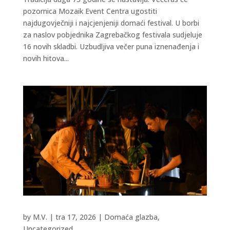
pozornica Mozaik Event Centra ugostiti
najdugovječniji i najcjenjeniji domaći festival. U borbi
za naslov pobjednika Zagrebačkog festivala sudjeluje
16 novih skladbi. Uzbudljiva večer puna iznenađenja i
novih hitova...
by
M.V.
|
tra 17, 2026
|
Domaća glazba
,
Uncategorized