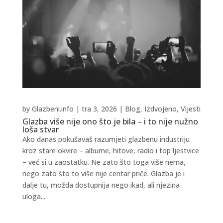
by
Glazbeni.info
|
tra 3, 2026
|
Blog
,
Izdvojeno
,
Vijesti
Glazba više nije ono što je bila – i to nije nužno
loša stvar
Ako danas pokušavaš razumjeti glazbenu industriju
kroz stare okvire – albume, hitove, radio i top ljestvice
– već si u zaostatku. Ne zato što toga više nema,
nego zato što to više nije centar priče. Glazba je i
dalje tu, možda dostupnija nego ikad, ali njezina
uloga...