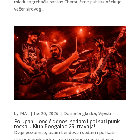
mladi zagrebački sastav Charsi, čime publiku očekuje
večer sirovog...
by
M.V.
|
tra 20, 2026
|
Domaća glazba
,
Vijesti
Polupani Lončić donosi sedam i pol sati punk
rocka u Klub Boogaloo 25. travnja!
Dvije pozornice, osam bendova i sedam i pol sati
glasnog punk rocka – sve to donosi prvo izdanje