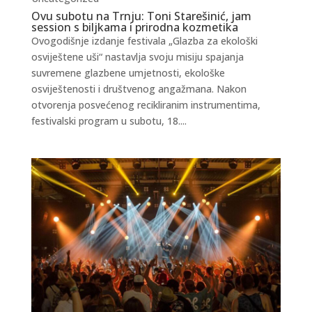
Ovu subotu na Trnju: Toni Starešinić, jam
session s biljkama i prirodna kozmetika
Ovogodišnje izdanje festivala „Glazba za ekološki
osviještene uši“ nastavlja svoju misiju spajanja
suvremene glazbene umjetnosti, ekološke
osviještenosti i društvenog angažmana. Nakon
otvorenja posvećenog recikliranim instrumentima,
festivalski program u subotu, 18....