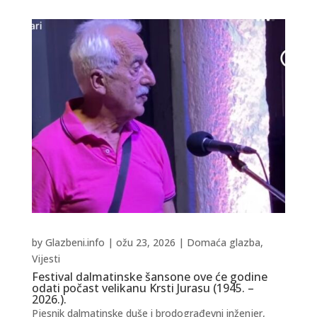
by
Glazbeni.info
|
ožu 23, 2026
|
Domaća glazba
,
Vijesti
Festival dalmatinske šansone ove će godine
odati počast velikanu Krsti Jurasu (1945. –
2026.).
Pjesnik dalmatinske duše i brodograđevni inženjer,