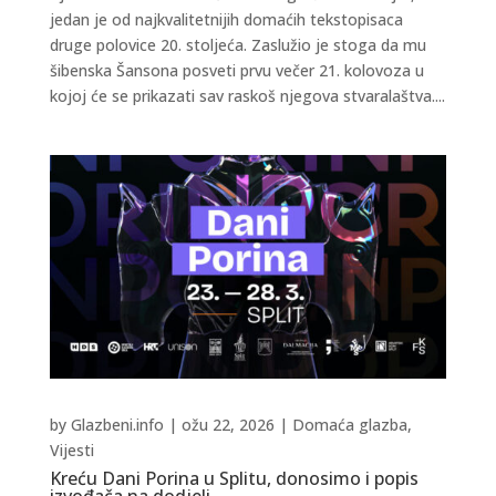
jedan je od najkvalitetnijih domaćih tekstopisaca
druge polovice 20. stoljeća. Zaslužio je stoga da mu
šibenska Šansona posveti prvu večer 21. kolovoza u
kojoj će se prikazati sav raskoš njegova stvaralaštva....
by
Glazbeni.info
|
ožu 22, 2026
|
Domaća glazba
,
Vijesti
Kreću Dani Porina u Splitu, donosimo i popis
izvođača na dodjeli