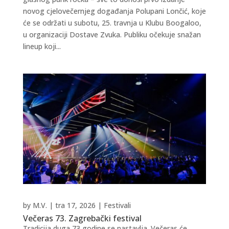
novog cjelovečernjeg događanja Polupani Lončić, koje
će se održati u subotu, 25. travnja u Klubu Boogaloo,
u organizaciji Dostave Zvuka. Publiku očekuje snažan
lineup koji...
by
M.V.
|
tra 17, 2026
|
Festivali
Večeras 73. Zagrebački festival
Tradicija duga 73 godine se nastavlja. Večeras će