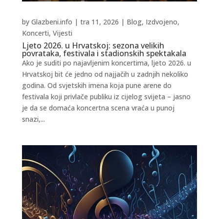
by
Glazbeni.info
|
tra 11, 2026
|
Blog
,
Izdvojeno
,
Koncerti
,
Vijesti
Ljeto 2026. u Hrvatskoj: sezona velikih
povrataka, festivala i stadionskih spektakala
Ako je suditi po najavljenim koncertima, ljeto 2026. u
Hrvatskoj bit će jedno od najjačih u zadnjih nekoliko
godina. Od svjetskih imena koja pune arene do
festivala koji privlače publiku iz cijelog svijeta – jasno
je da se domaća koncertna scena vraća u punoj
snazi,...