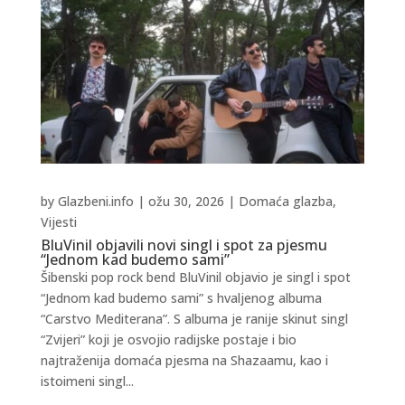
by
Glazbeni.info
|
ožu 30, 2026
|
Domaća glazba
,
Vijesti
BluVinil objavili novi singl i spot za pjesmu
“Jednom kad budemo sami”
Šibenski pop rock bend BluVinil objavio je singl i spot
“Jednom kad budemo sami” s hvaljenog albuma
“Carstvo Mediterana”. S albuma je ranije skinut singl
“Zvijeri” koji je osvojio radijske postaje i bio
najtraženija domaća pjesma na Shazaamu, kao i
istoimeni singl...