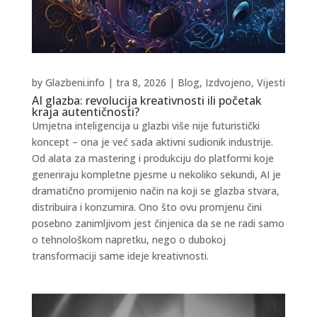
by
Glazbeni.info
|
tra 8, 2026
|
Blog
,
Izdvojeno
,
Vijesti
AI glazba: revolucija kreativnosti ili početak
kraja autentičnosti?
Umjetna inteligencija u glazbi više nije futuristički
koncept – ona je već sada aktivni sudionik industrije.
Od alata za mastering i produkciju do platformi koje
generiraju kompletne pjesme u nekoliko sekundi, AI je
dramatično promijenio način na koji se glazba stvara,
distribuira i konzumira. Ono što ovu promjenu čini
posebno zanimljivom jest činjenica da se ne radi samo
o tehnološkom napretku, nego o dubokoj
transformaciji same ideje kreativnosti.