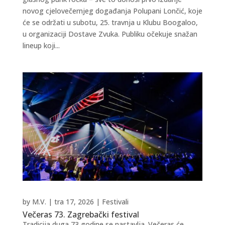
novog cjelovečernjeg događanja Polupani Lončić, koje
će se održati u subotu, 25. travnja u Klubu Boogaloo,
u organizaciji Dostave Zvuka. Publiku očekuje snažan
lineup koji...
by
M.V.
|
tra 17, 2026
|
Festivali
Večeras 73. Zagrebački festival
Tradicija duga 73 godine se nastavlja. Večeras će