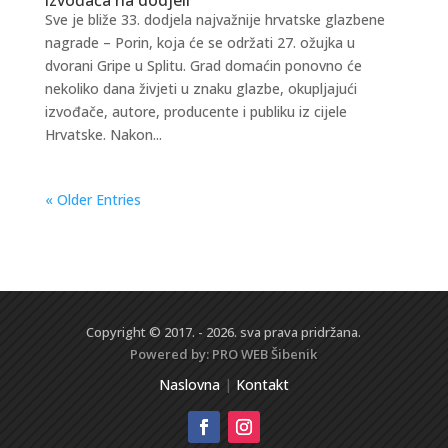
Sve je bliže 33. dodjela najvažnije hrvatske glazbene
nagrade – Porin, koja će se održati 27. ožujka u
dvorani Gripe u Splitu. Grad domaćin ponovno će
nekoliko dana živjeti u znaku glazbe, okupljajući
izvođače, autore, producente i publiku iz cijele
Hrvatske. Nakon...
« Older Entries
Copyright © 2017. - 2026. sva prava pridržana.
Powered by:
PRO WEB
Šibenik
Naslovna
|
Kontakt