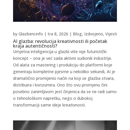
by
Glazbeni.info
|
tra 8, 2026
|
Blog
,
Izdvojeno
,
Vijesti
AI glazba: revolucija kreativnosti ili početak
kraja autentičnosti?
Umjetna inteligencija u glazbi više nije futuristički
koncept – ona je već sada aktivni sudionik industrije.
Od alata za mastering i produkciju do platformi koje
generiraju kompletne pjesme u nekoliko sekundi, AI je
dramatično promijenio način na koji se glazba stvara,
distribuira i konzumira. Ono što ovu promjenu čini
posebno zanimljivom jest činjenica da se ne radi samo
o tehnološkom napretku, nego o dubokoj
transformaciji same ideje kreativnosti.