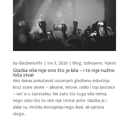
by
Glazbeni.info
|
tra 3, 2026
|
Blog
,
Izdvojeno
,
Vijesti
Glazba više nije ono što je bila – i to nije nužno
loša stvar
Ako danas pokušavaš razumjeti glazbenu industriju
kroz stare okvire – albume, hitove, radio i top ljestvice
– već si u zaostatku. Ne zato što toga više nema,
nego zato što to više nije centar priče. Glazba je i
dalje tu, možda dostupnija nego ikad, ali njezina
uloga...