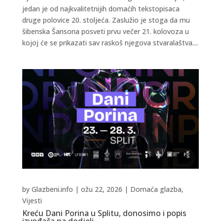
jedan je od najkvalitetnijih domaćih tekstopisaca
druge polovice 20. stoljeća. Zaslužio je stoga da mu
šibenska Šansona posveti prvu večer 21. kolovoza u
kojoj će se prikazati sav raskoš njegova stvaralaštva....
by
Glazbeni.info
|
ožu 22, 2026
|
Domaća glazba
,
Vijesti
Kreću Dani Porina u Splitu, donosimo i popis
izvođača na dodjeli