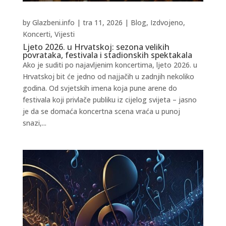
by
Glazbeni.info
|
tra 11, 2026
|
Blog
,
Izdvojeno
,
Koncerti
,
Vijesti
Ljeto 2026. u Hrvatskoj: sezona velikih
povrataka, festivala i stadionskih spektakala
Ako je suditi po najavljenim koncertima, ljeto 2026. u
Hrvatskoj bit će jedno od najjačih u zadnjih nekoliko
godina. Od svjetskih imena koja pune arene do
festivala koji privlače publiku iz cijelog svijeta – jasno
je da se domaća koncertna scena vraća u punoj
snazi,...