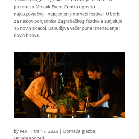
pozornica Mozaik Event Centra ugostiti
najdugovječniji i najcjenjeniji domaći festival. U borbi
za naslov pobjednika Zagrebačkog festivala sudjeluje
16 novih skladbi. Uzbudljiva večer puna iznenađenja i
novih hitova...
by
M.V.
|
tra 17, 2026
|
Domaća glazba
,
Uncategorized