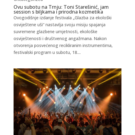
Ovu subotu na Trnju: Toni Starešinić, jam
session s biljkama i prirodna kozmetika
Ovogodišnje izdanje festivala „Glazba za ekološki
osviještene uši“ nastavlja svoju misiju spajanja
suvremene glazbene umjetnosti, ekološke
osviještenosti i društvenog angažmana. Nakon
otvorenja posvećenog recikliranim instrumentima,
festivalski program u subotu, 18....