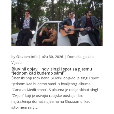
by
Glazbeni.info
|
ožu 30, 2026
|
Domaća glazba
,
Vijesti
BluVinil objavili novi singl i spot za pjesmu
“Jednom kad budemo sami”
Šibenski pop rock bend BluVinil objavio je singl i spot
“Jednom kad budemo sami” s hvaljenog albuma
“Carstvo Mediterana”. S albuma je ranije skinut singl
“Zvijeri” koji je osvojio radijske postaje i bio
najtraženija domaća pjesma na Shazaamu, kao i
istoimeni singl...