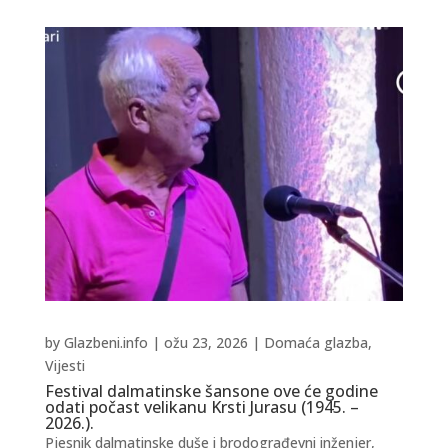
by
Glazbeni.info
|
ožu 23, 2026
|
Domaća glazba
,
Vijesti
Festival dalmatinske šansone ove će godine
odati počast velikanu Krsti Jurasu (1945. –
2026.).
Pjesnik dalmatinske duše i brodograđevni inženjer,