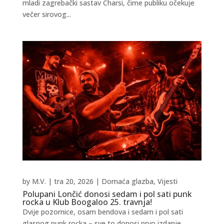
mladi zagrebački sastav Charsi, čime publiku očekuje
večer sirovog...
by
M.V.
|
tra 20, 2026
|
Domaća glazba
,
Vijesti
Polupani Lončić donosi sedam i pol sati punk
rocka u Klub Boogaloo 25. travnja!
Dvije pozornice, osam bendova i sedam i pol sati
glasnog punk rocka – sve to donosi prvo izdanje