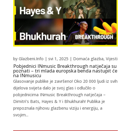
by
Glazbeni.Info
|
svi 1, 2025
|
Domaća glazba
,
Vijesti
Pobjednici INmusic Breakthrough natječaja su
poznati – tri mlada europska benda nastupit će
na INmusicu
Glasovanje publike je završeno! Oko 20 000 ljudi iz svih
dijelova svijeta dalo je svoj glas i odlučilo o
pobjednicima INmusic Breakthrough natječaja –
Dimitri’s Bats, Hayes & Y i Bhukhurah! Publika je
prepoznala njihovu glazbenu viziju i energiju, a
svojim...