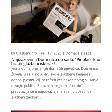
by
Glazbeni.info
|
velj 17, 2026
|
Domaća glazba
Najizazovnija Domenica do sada: “Pinokio” kao
hrabri glazbeni iskorak!
Jedna od najomiljenijih domaćih pjevačica, Domenica
Žuvela, ulazi u novu eru svoje glazbene karijere i
donosi pjesmu čiji će refren već nakon prvog slušanja
osvojiti publiku. Zaraznim singlom "Pinokio"
predstavlja se u najodvažnijem izdanju dosad, uz
glazbeni zaokret...