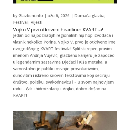
by
Glazbeni.info
|
ožu 6, 2026
|
Domaća glazba
,
Festivali
,
Vijesti
Vojko V prvi otkriveni headliner KVART-a!
Jedan od najpoznatijih regionalnih hip hop izvođača i
vlasnik nekoliko Porina, Vojko V, prvo je otkriveno ime
ovogodišnjeg KVART festivala! Splitski reper, pravim
imenom Andrija Vujević, glazbenu karijeru je započeo
u legendarnim sastavima Dječaci i Kiša metaka, a
samostalno je publiku osvojio provokativnim,
duhovitim i iskreno sirovim tekstovima koji seciraju
društvo, politiku, svakodnevicu i – u svom najnovijem
radu – čak i hidroizolaciju. Vojko, dobro došao na
KVART!