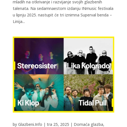
mladih na otkrivanje i razvijanje svojih glazbenih
talenata. Na sedamnaestom izdanju INmusic festivala
u lipnju 2025. nastupit će tri iznimna Superval benda –
Linija...
by
Glazbeni.Info
|
tra 25, 2025
|
Domaća glazba
,