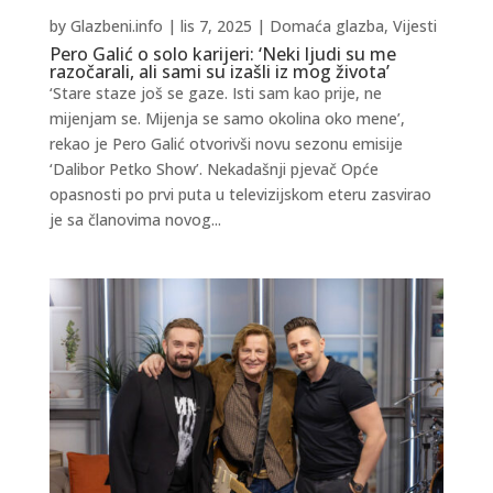
by
Glazbeni.info
|
lis 7, 2025
|
Domaća glazba
,
Vijesti
Pero Galić o solo karijeri: ‘Neki ljudi su me
razočarali, ali sami su izašli iz mog života’
‘Stare staze još se gaze. Isti sam kao prije, ne
mijenjam se. Mijenja se samo okolina oko mene’,
rekao je Pero Galić otvorivši novu sezonu emisije
‘Dalibor Petko Show’. Nekadašnji pjevač Opće
opasnosti po prvi puta u televizijskom eteru zasvirao
je sa članovima novog...