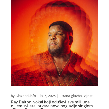
by
Glazbeni.info
|
lis 7, 2025
|
Strana glazba
,
Vijesti
Ray Dalton, vokal koji oduševljava milijune
dijlem svijeta, otvara novo poglavlje singlom