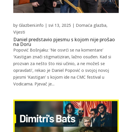
by
Glazbeni.info
|
svi 13, 2025
|
Domaća glazba
,
Vijesti
Daniel predstavio pjesmu s kojom nije prošao
na Doru
Popović Bošnjaku: ‘Ne osvrći se na komentare’
‘Kastigan znači stigmatiziran, lažno osuđen. Kad si
prozvan za nešto što nisi učinio, a ne možeš se
opravdati’, rekao je Daniel Popović o svojoj novoj
pjesmi ‘Kastigan’ s kojom ide na CMC festival u
Vodicama. Pjevač je...