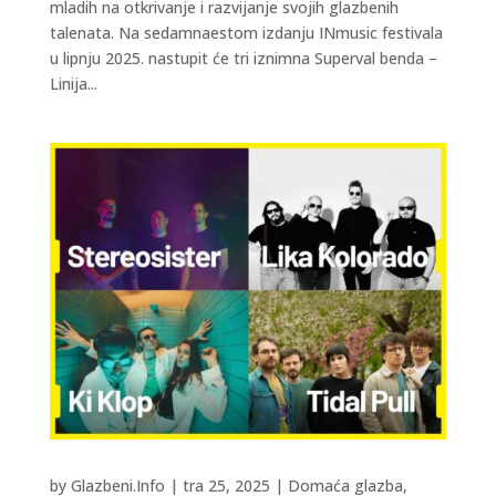
mladih na otkrivanje i razvijanje svojih glazbenih
talenata. Na sedamnaestom izdanju INmusic festivala
u lipnju 2025. nastupit će tri iznimna Superval benda –
Linija...
by
Glazbeni.Info
|
tra 25, 2025
|
Domaća glazba
,