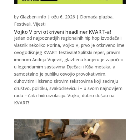
by
Glazbeni.info
|
ožu 6, 2026
|
Domaća glazba
,
Festivali
,
Vijesti
Vojko V prvi otkriveni headliner KVART-a!
Jedan od najpoznatijih regionalnih hip hop izvođača i
vlasnik nekoliko Porina, Vojko V, prvo je otkriveno ime
ovogodišnjeg KVART festivala! Splitski reper, pravim
imenom Andrija Vujević, glazbenu karijeru je započeo
u legendarnim sastavima Dječaci i Kiša metaka, a
samostalno je publiku osvojio provokativnim,
duhovitim i iskreno sirovim tekstovima koji seciraju
društvo, politiku, svakodnevicu i – u svom najnovijem
radu – čak i hidroizolaciju. Vojko, dobro došao na
KVART!