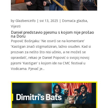
by
Glazbeni.info
|
svi 13, 2025
|
Domaća glazba
,
Vijesti
Daniel predstavio pjesmu s kojom nije prošao
na Doru
Popović Bošnjaku: ‘Ne osvrći se na komentare’
‘Kastigan znači stigmatiziran, lažno osuđen. Kad si
prozvan za nešto što nisi učinio, a ne možeš se
opravdati’, rekao je Daniel Popović o svojoj novoj
pjesmi ‘Kastigan’ s kojom ide na CMC festival u
Vodicama. Pjevač je...