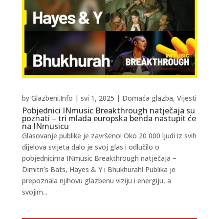
by
Glazbeni.Info
|
svi 1, 2025
|
Domaća glazba
,
Vijesti
Pobjednici INmusic Breakthrough natječaja su
poznati – tri mlada europska benda nastupit će
na INmusicu
Glasovanje publike je završeno! Oko 20 000 ljudi iz svih
dijelova svijeta dalo je svoj glas i odlučilo o
pobjednicima INmusic Breakthrough natječaja –
Dimitri’s Bats, Hayes & Y i Bhukhurah! Publika je
prepoznala njihovu glazbenu viziju i energiju, a
svojim...