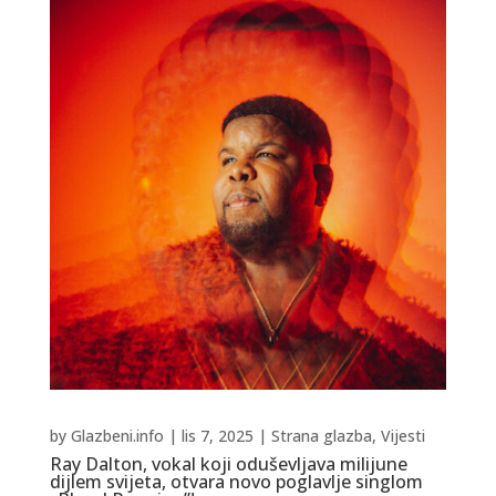
by
Glazbeni.info
|
lis 7, 2025
|
Strana glazba
,
Vijesti
Ray Dalton, vokal koji oduševljava milijune
dijlem svijeta, otvara novo poglavlje singlom