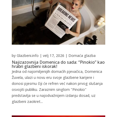
by
Glazbeni.info
|
velj 17, 2026
|
Domaća glazba
Najizazovnija Domenica do sada: “Pinokio” kao
hrabri glazbeni iskorak!
Jedna od najomiljenijih domaćih pjevačica, Domenica
Žuvela, ulazi u novu eru svoje glazbene karijere i
donosi pjesmu čiji će refren već nakon prvog slušanja
osvojiti publiku. Zaraznim singlom "Pinokio"
predstavlja se u najodvažnijem izdanju dosad, uz
glazbeni zaokret...