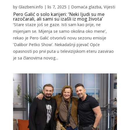
by
Glazbeni.info
|
lis 7, 2025
|
Domaća glazba
,
Vijesti
Pero Galić o solo karijeri: ‘Neki ljudi su me
razočarali, ali sami su izašli iz mog života’
‘Stare staze još se gaze. Isti sam kao prije, ne
mijenjam se. Mijenja se samo okolina oko mene’,
rekao je Pero Galić otvorivši novu sezonu emisije
‘Dalibor Petko Show’. Nekadašnji pjevač Opće
opasnosti po prvi puta u televizijskom eteru zasvirao
je sa članovima novog...