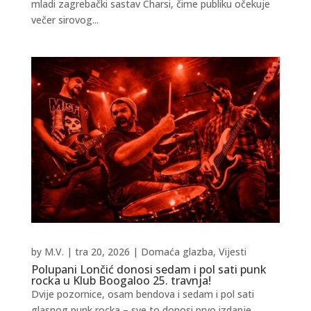
mladi zagrebački sastav Charsi, čime publiku očekuje
večer sirovog...
by
M.V.
|
tra 20, 2026
|
Domaća glazba
,
Vijesti
Polupani Lončić donosi sedam i pol sati punk
rocka u Klub Boogaloo 25. travnja!
Dvije pozornice, osam bendova i sedam i pol sati
glasnog punk rocka – sve to donosi prvo izdanje