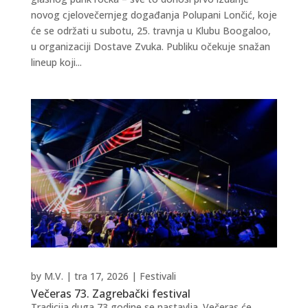
novog cjelovečernjeg događanja Polupani Lončić, koje
će se održati u subotu, 25. travnja u Klubu Boogaloo,
u organizaciji Dostave Zvuka. Publiku očekuje snažan
lineup koji...
by
M.V.
|
tra 17, 2026
|
Festivali
Večeras 73. Zagrebački festival
Tradicija duga 73 godine se nastavlja. Večeras će