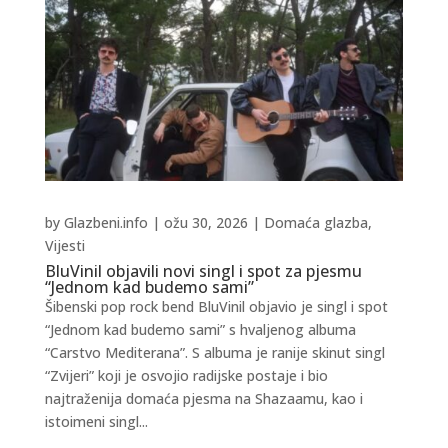
by
Glazbeni.info
|
ožu 30, 2026
|
Domaća glazba
,
Vijesti
BluVinil objavili novi singl i spot za pjesmu
“Jednom kad budemo sami”
Šibenski pop rock bend BluVinil objavio je singl i spot
“Jednom kad budemo sami” s hvaljenog albuma
“Carstvo Mediterana”. S albuma je ranije skinut singl
“Zvijeri” koji je osvojio radijske postaje i bio
najtraženija domaća pjesma na Shazaamu, kao i
istoimeni singl...