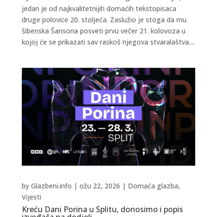
jedan je od najkvalitetnijih domaćih tekstopisaca
druge polovice 20. stoljeća. Zaslužio je stoga da mu
šibenska Šansona posveti prvu večer 21. kolovoza u
kojoj će se prikazati sav raskoš njegova stvaralaštva....
by
Glazbeni.info
|
ožu 22, 2026
|
Domaća glazba
,
Vijesti
Kreću Dani Porina u Splitu, donosimo i popis
izvođača na dodjeli