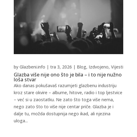
by
Glazbeni.info
|
tra 3, 2026
|
Blog
,
Izdvojeno
,
Vijesti
Glazba više nije ono što je bila – i to nije nužno
loša stvar
Ako danas pokušavaš razumjeti glazbenu industriju
kroz stare okvire – albume, hitove, radio i top ljestvice
– već si u zaostatku. Ne zato što toga više nema,
nego zato što to više nije centar priče. Glazba je i
dalje tu, možda dostupnija nego ikad, ali njezina
uloga...