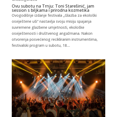
Ovu subotu na Trnju: Toni Starešinić, jam
session s biljkama i prirodna kozmetika
Ovogodišnje izdanje festivala „Glazba za ekološki
osviještene uši“ nastavlja svoju misiju spajanja
suvremene glazbene umjetnosti, ekološke
osviještenosti i društvenog angažmana. Nakon
otvorenja posvećenog recikliranim instrumentima,
festivalski program u subotu, 18....