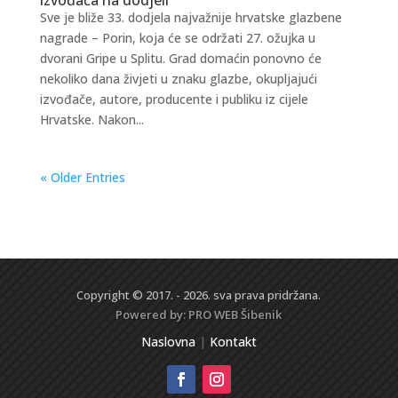
Sve je bliže 33. dodjela najvažnije hrvatske glazbene
nagrade – Porin, koja će se održati 27. ožujka u
dvorani Gripe u Splitu. Grad domaćin ponovno će
nekoliko dana živjeti u znaku glazbe, okupljajući
izvođače, autore, producente i publiku iz cijele
Hrvatske. Nakon...
« Older Entries
Copyright © 2017. - 2026. sva prava pridržana.
Powered by:
PRO WEB
Šibenik
Naslovna
|
Kontakt