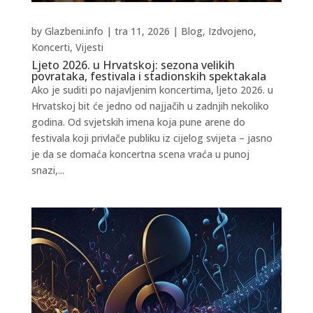
by
Glazbeni.info
|
tra 11, 2026
|
Blog
,
Izdvojeno
,
Koncerti
,
Vijesti
Ljeto 2026. u Hrvatskoj: sezona velikih
povrataka, festivala i stadionskih spektakala
Ako je suditi po najavljenim koncertima, ljeto 2026. u
Hrvatskoj bit će jedno od najjačih u zadnjih nekoliko
godina. Od svjetskih imena koja pune arene do
festivala koji privlače publiku iz cijelog svijeta – jasno
je da se domaća koncertna scena vraća u punoj
snazi,...