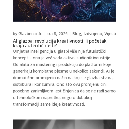
by
Glazbeni.info
|
tra 8, 2026
|
Blog
,
Izdvojeno
,
Vijesti
AI glazba: revolucija kreativnosti ili početak
kraja autentičnosti?
Umjetna inteligencija u glazbi više nije futuristički
koncept – ona je već sada aktivni sudionik industrije.
Od alata za mastering i produkciju do platformi koje
generiraju kompletne pjesme u nekoliko sekundi, AI je
dramatično promijenio način na koji se glazba stvara,
distribuira i konzumira. Ono što ovu promjenu čini
posebno zanimljivom jest činjenica da se ne radi samo
o tehnološkom napretku, nego o dubokoj
transformaciji same ideje kreativnosti.