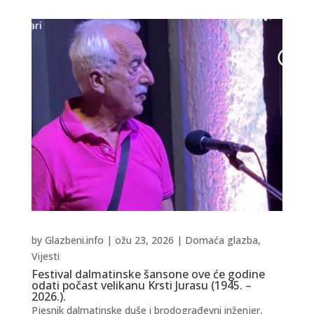
by
Glazbeni.info
|
ožu 23, 2026
|
Domaća glazba
,
Vijesti
Festival dalmatinske šansone ove će godine
odati počast velikanu Krsti Jurasu (1945. –
2026.).
Pjesnik dalmatinske duše i brodograđevni inženjer,