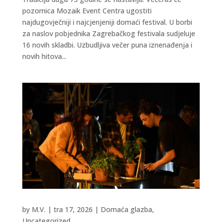
pozornica Mozaik Event Centra ugostiti
najdugovječniji i najcjenjeniji domaći festival. U borbi
za naslov pobjednika Zagrebačkog festivala sudjeluje
16 novih skladbi. Uzbudljiva večer puna iznenađenja i
novih hitova...
by
M.V.
|
tra 17, 2026
|
Domaća glazba
,
Uncategorized