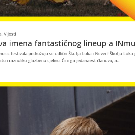
a
,
Vijesti
va imena fantastičnog lineup-a INmus
c festivala pridružuju se odlični Škofja Loka i Neven! Škofja Loka j
u i raznoliku glazbenu cjelinu. Čini ga jedanaest članova, a...