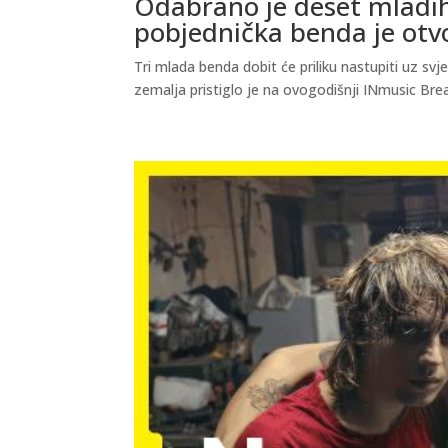
Odabrano je deset mladih 
pobjednička benda je otv
Tri mlada benda dobit će priliku nastupiti uz sv
zemalja pristiglo je na ovogodišnji INmusic Breakthr