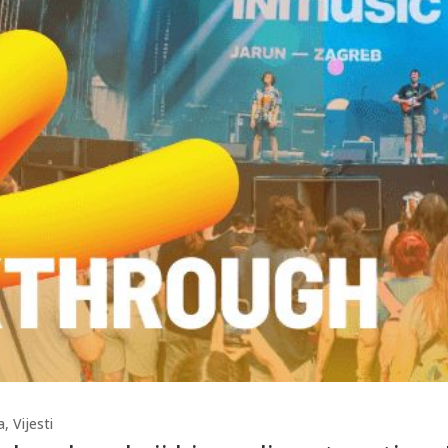
a
,
Vijesti