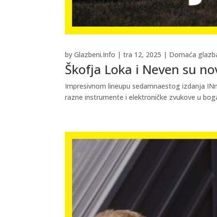
by
Glazbeni.Info
|
tra 12, 2025
|
Domaća glazb
Škofja Loka i Neven su no
Impresivnom lineupu sedamnaestog izdanja INmusi
razne instrumente i elektroničke zvukove u bogat