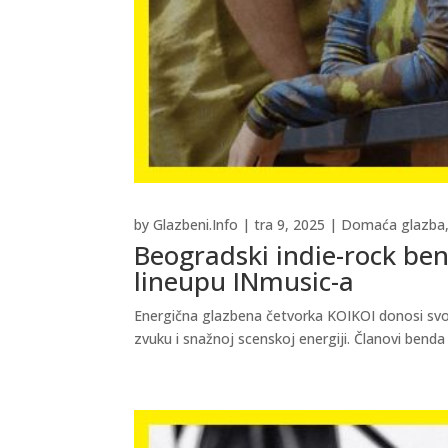
by
Glazbeni.Info
|
tra 9, 2025
|
Domaća glazba
Beogradski indie-rock be
lineupu INmusic-a
Energična glazbena četvorka KOIKOI donosi svoj
zvuku i snažnoj scenskoj energiji. Članovi benda 