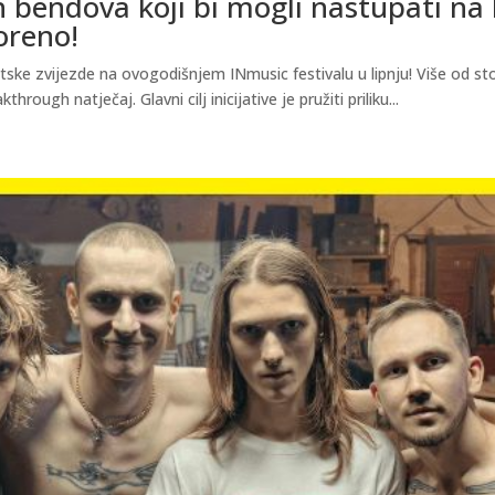
bendova koji bi mogli nastupati na I
oreno!
jetske zvijezde na ovogodišnjem INmusic festivalu u lipnju! Više od s
ough natječaj. Glavni cilj inicijative je pružiti priliku...