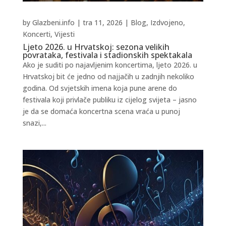
by
Glazbeni.info
|
tra 11, 2026
|
Blog
,
Izdvojeno
,
Koncerti
,
Vijesti
Ljeto 2026. u Hrvatskoj: sezona velikih
povrataka, festivala i stadionskih spektakala
Ako je suditi po najavljenim koncertima, ljeto 2026. u
Hrvatskoj bit će jedno od najjačih u zadnjih nekoliko
godina. Od svjetskih imena koja pune arene do
festivala koji privlače publiku iz cijelog svijeta – jasno
je da se domaća koncertna scena vraća u punoj
snazi,...