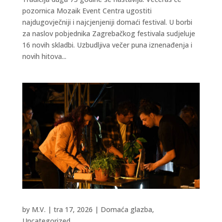
pozornica Mozaik Event Centra ugostiti
najdugovječniji i najcjenjeniji domaći festival. U borbi
za naslov pobjednika Zagrebačkog festivala sudjeluje
16 novih skladbi. Uzbudljiva večer puna iznenađenja i
novih hitova...
by
M.V.
|
tra 17, 2026
|
Domaća glazba
,
Uncategorized