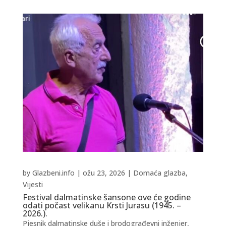
by
Glazbeni.info
|
ožu 23, 2026
|
Domaća glazba
,
Vijesti
Festival dalmatinske šansone ove će godine
odati počast velikanu Krsti Jurasu (1945. –
2026.).
Pjesnik dalmatinske duše i brodograđevni inženjer,