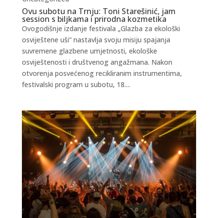
Ovu subotu na Trnju: Toni Starešinić, jam
session s biljkama i prirodna kozmetika
Ovogodišnje izdanje festivala „Glazba za ekološki
osviještene uši“ nastavlja svoju misiju spajanja
suvremene glazbene umjetnosti, ekološke
osviještenosti i društvenog angažmana. Nakon
otvorenja posvećenog recikliranim instrumentima,
festivalski program u subotu, 18....