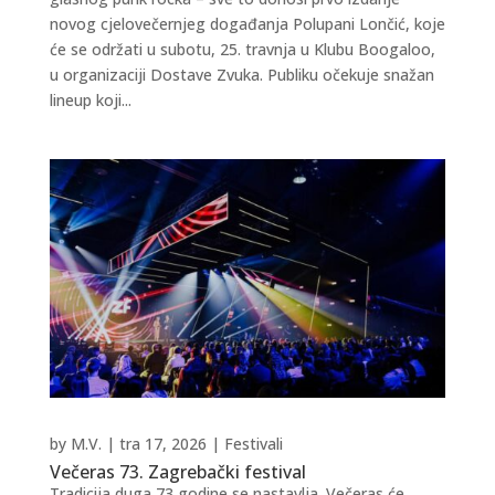
novog cjelovečernjeg događanja Polupani Lončić, koje
će se održati u subotu, 25. travnja u Klubu Boogaloo,
u organizaciji Dostave Zvuka. Publiku očekuje snažan
lineup koji...
by
M.V.
|
tra 17, 2026
|
Festivali
Večeras 73. Zagrebački festival
Tradicija duga 73 godine se nastavlja. Večeras će