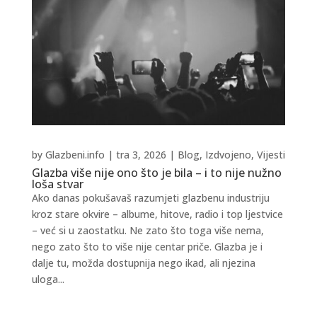
by
Glazbeni.info
|
tra 3, 2026
|
Blog
,
Izdvojeno
,
Vijesti
Glazba više nije ono što je bila – i to nije nužno
loša stvar
Ako danas pokušavaš razumjeti glazbenu industriju
kroz stare okvire – albume, hitove, radio i top ljestvice
– već si u zaostatku. Ne zato što toga više nema,
nego zato što to više nije centar priče. Glazba je i
dalje tu, možda dostupnija nego ikad, ali njezina
uloga...