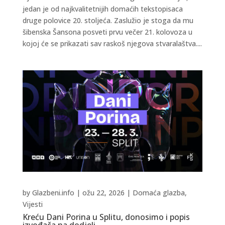
jedan je od najkvalitetnijih domaćih tekstopisaca
druge polovice 20. stoljeća. Zaslužio je stoga da mu
šibenska Šansona posveti prvu večer 21. kolovoza u
kojoj će se prikazati sav raskoš njegova stvaralaštva....
by
Glazbeni.info
|
ožu 22, 2026
|
Domaća glazba
,
Vijesti
Kreću Dani Porina u Splitu, donosimo i popis
izvođača na dodjeli