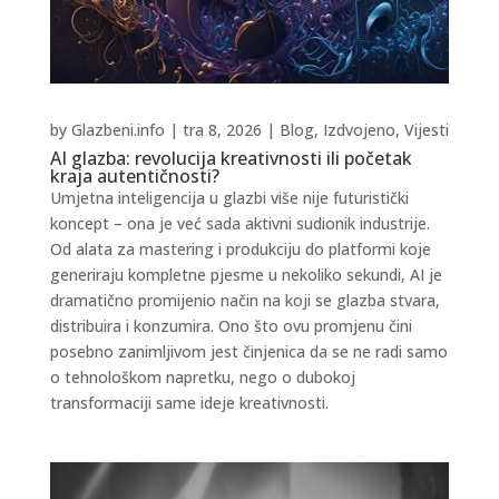
by
Glazbeni.info
|
tra 8, 2026
|
Blog
,
Izdvojeno
,
Vijesti
AI glazba: revolucija kreativnosti ili početak
kraja autentičnosti?
Umjetna inteligencija u glazbi više nije futuristički
koncept – ona je već sada aktivni sudionik industrije.
Od alata za mastering i produkciju do platformi koje
generiraju kompletne pjesme u nekoliko sekundi, AI je
dramatično promijenio način na koji se glazba stvara,
distribuira i konzumira. Ono što ovu promjenu čini
posebno zanimljivom jest činjenica da se ne radi samo
o tehnološkom napretku, nego o dubokoj
transformaciji same ideje kreativnosti.