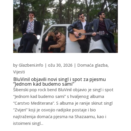
by
Glazbeni.info
|
ožu 30, 2026
|
Domaća glazba
,
Vijesti
BluVinil objavili novi singl i spot za pjesmu
“Jednom kad budemo sami”
Šibenski pop rock bend BluVinil objavio je singl i spot
“Jednom kad budemo sami” s hvaljenog albuma
“Carstvo Mediterana”. S albuma je ranije skinut singl
“Zvijeri” koji je osvojio radijske postaje i bio
najtraženija domaća pjesma na Shazaamu, kao i
istoimeni singl...