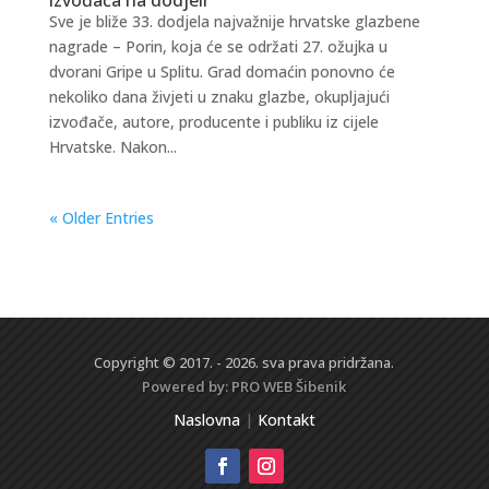
Sve je bliže 33. dodjela najvažnije hrvatske glazbene
nagrade – Porin, koja će se održati 27. ožujka u
dvorani Gripe u Splitu. Grad domaćin ponovno će
nekoliko dana živjeti u znaku glazbe, okupljajući
izvođače, autore, producente i publiku iz cijele
Hrvatske. Nakon...
« Older Entries
Copyright © 2017. - 2026. sva prava pridržana.
Powered by:
PRO WEB
Šibenik
Naslovna
|
Kontakt