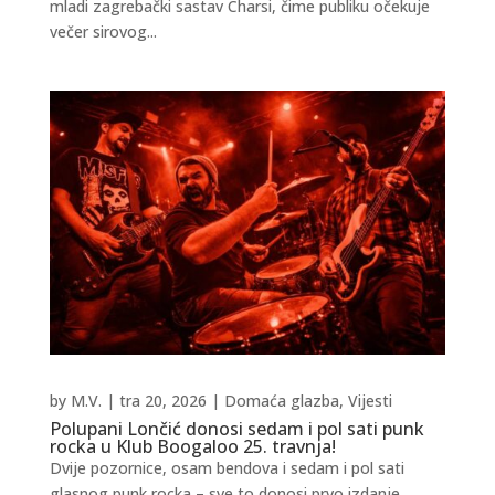
mladi zagrebački sastav Charsi, čime publiku očekuje
večer sirovog...
by
M.V.
|
tra 20, 2026
|
Domaća glazba
,
Vijesti
Polupani Lončić donosi sedam i pol sati punk
rocka u Klub Boogaloo 25. travnja!
Dvije pozornice, osam bendova i sedam i pol sati
glasnog punk rocka – sve to donosi prvo izdanje