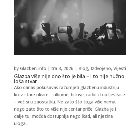
by
Glazbeni.info
|
tra 3, 2026
|
Blog
,
Izdvojeno
,
Vijesti
Glazba više nije ono što je bila – i to nije nužno
loša stvar
Ako danas pokušavaš razumjeti glazbenu industriju
kroz stare okvire – albume, hitove, radio i top ljestvice
– već si u zaostatku. Ne zato što toga više nema,
nego zato što to više nije centar priče. Glazba je i
dalje tu, možda dostupnija nego ikad, ali njezina
uloga...