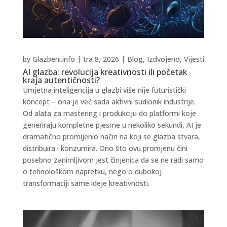
by
Glazbeni.info
|
tra 8, 2026
|
Blog
,
Izdvojeno
,
Vijesti
AI glazba: revolucija kreativnosti ili početak
kraja autentičnosti?
Umjetna inteligencija u glazbi više nije futuristički
koncept – ona je već sada aktivni sudionik industrije.
Od alata za mastering i produkciju do platformi koje
generiraju kompletne pjesme u nekoliko sekundi, AI je
dramatično promijenio način na koji se glazba stvara,
distribuira i konzumira. Ono što ovu promjenu čini
posebno zanimljivom jest činjenica da se ne radi samo
o tehnološkom napretku, nego o dubokoj
transformaciji same ideje kreativnosti.