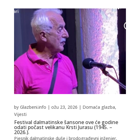
by
Glazbeni.info
|
ožu 23, 2026
|
Domaća glazba
,
Vijesti
Festival dalmatinske šansone ove će godine
odati počast velikanu Krsti Jurasu (1945. –
2026.).
Pjesnik dalmatinske duše i brodograđevni inženjer,