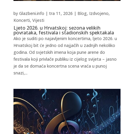
by
Glazbeni.info
|
tra 11, 2026
|
Blog
,
Izdvojeno
,
Koncerti
,
Vijesti
Ljeto 2026. u Hrvatskoj: sezona velikih
povrataka, festivala i stadionskih spektakala
Ako je suditi po najavljenim koncertima, ljeto 2026. u
Hrvatskoj bit će jedno od najjačih u zadnjih nekoliko
godina. Od svjetskih imena koja pune arene do
festivala koji privlače publiku iz cijelog svijeta – jasno
je da se domaća koncertna scena vraća u punoj
snazi,...