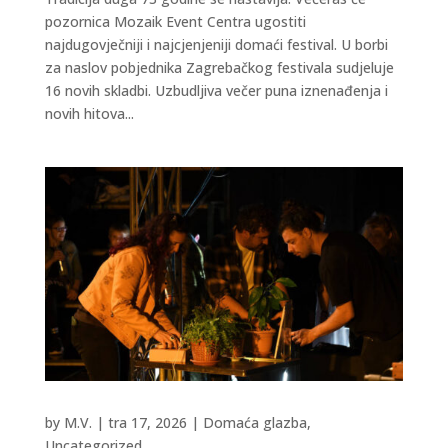
pozornica Mozaik Event Centra ugostiti
najdugovječniji i najcjenjeniji domaći festival. U borbi
za naslov pobjednika Zagrebačkog festivala sudjeluje
16 novih skladbi. Uzbudljiva večer puna iznenađenja i
novih hitova...
by
M.V.
|
tra 17, 2026
|
Domaća glazba
,
Uncategorized