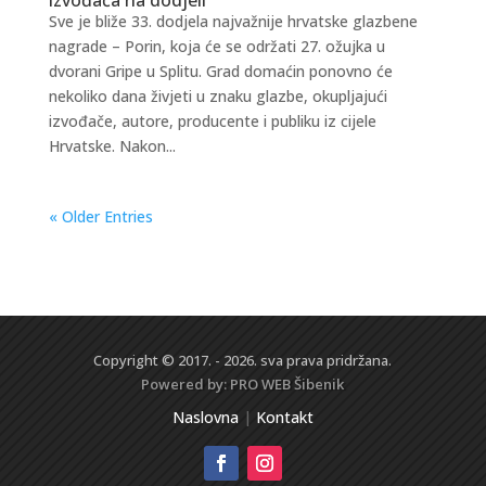
Sve je bliže 33. dodjela najvažnije hrvatske glazbene
nagrade – Porin, koja će se održati 27. ožujka u
dvorani Gripe u Splitu. Grad domaćin ponovno će
nekoliko dana živjeti u znaku glazbe, okupljajući
izvođače, autore, producente i publiku iz cijele
Hrvatske. Nakon...
« Older Entries
Copyright © 2017. - 2026. sva prava pridržana.
Powered by:
PRO WEB
Šibenik
Naslovna
|
Kontakt