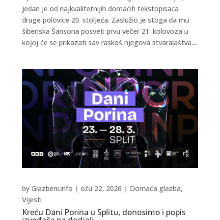
jedan je od najkvalitetnijih domaćih tekstopisaca
druge polovice 20. stoljeća. Zaslužio je stoga da mu
šibenska Šansona posveti prvu večer 21. kolovoza u
kojoj će se prikazati sav raskoš njegova stvaralaštva....
by
Glazbeni.info
|
ožu 22, 2026
|
Domaća glazba
,
Vijesti
Kreću Dani Porina u Splitu, donosimo i popis
izvođača na dodjeli