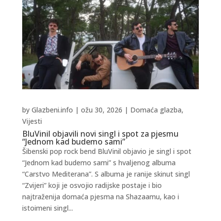
by
Glazbeni.info
|
ožu 30, 2026
|
Domaća glazba
,
Vijesti
BluVinil objavili novi singl i spot za pjesmu
“Jednom kad budemo sami”
Šibenski pop rock bend BluVinil objavio je singl i spot
“Jednom kad budemo sami” s hvaljenog albuma
“Carstvo Mediterana”. S albuma je ranije skinut singl
“Zvijeri” koji je osvojio radijske postaje i bio
najtraženija domaća pjesma na Shazaamu, kao i
istoimeni singl...