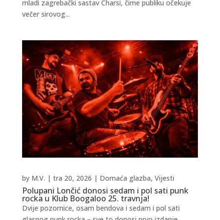
mladi zagrebački sastav Charsi, čime publiku očekuje
večer sirovog...
by
M.V.
|
tra 20, 2026
|
Domaća glazba
,
Vijesti
Polupani Lončić donosi sedam i pol sati punk
rocka u Klub Boogaloo 25. travnja!
Dvije pozornice, osam bendova i sedam i pol sati
glasnog punk rocka – sve to donosi prvo izdanje