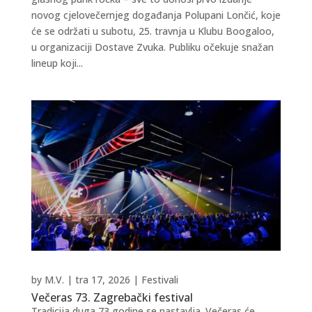
novog cjelovečernjeg događanja Polupani Lončić, koje
će se održati u subotu, 25. travnja u Klubu Boogaloo,
u organizaciji Dostave Zvuka. Publiku očekuje snažan
lineup koji...
by
M.V.
|
tra 17, 2026
|
Festivali
Večeras 73. Zagrebački festival
Tradicija duga 73 godine se nastavlja. Večeras će