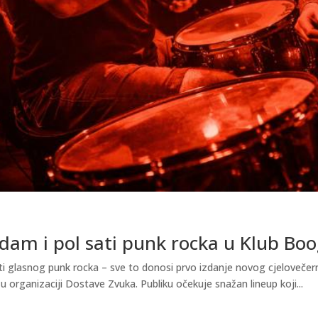
dam i pol sati punk rocka u Klub Boo
ti glasnog punk rocka – sve to donosi prvo izdanje novog cjelovečer
u organizaciji Dostave Zvuka. Publiku očekuje snažan lineup koji...