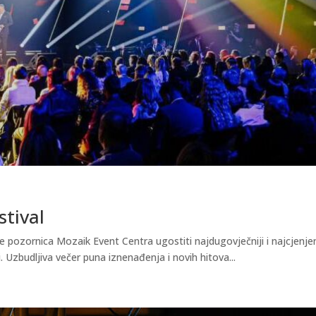
stival
e pozornica Mozaik Event Centra ugostiti najdugovječniji i najcjenjen
. Uzbudljiva večer puna iznenađenja i novih hitova...