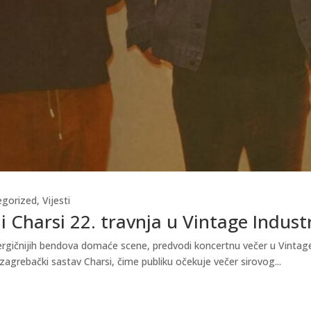
egorized
,
Vijesti
i Charsi 22. travnja u Vintage Indust
gičnijih bendova domaće scene, predvodi koncertnu večer u Vintage In
zagrebački sastav Charsi, čime publiku očekuje večer sirovog...