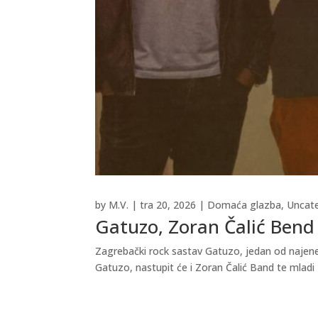
by
M.V.
|
tra 20, 2026
|
Domaća glazba
,
Uncat
Gatuzo, Zoran Čalić Bend 
Zagrebački rock sastav Gatuzo, jedan od najener
Gatuzo, nastupit će i Zoran Čalić Band te mladi 