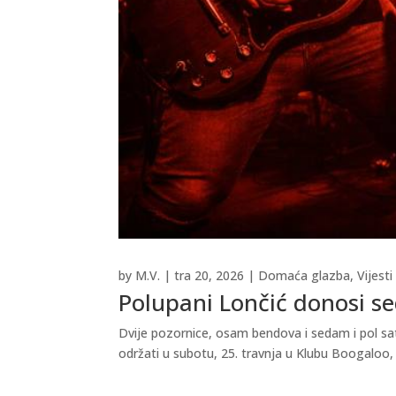
by
M.V.
|
tra 20, 2026
|
Domaća glazba
,
Vijesti
Polupani Lončić donosi se
Dvije pozornice, osam bendova i sedam i pol sa
održati u subotu, 25. travnja u Klubu Boogaloo, 