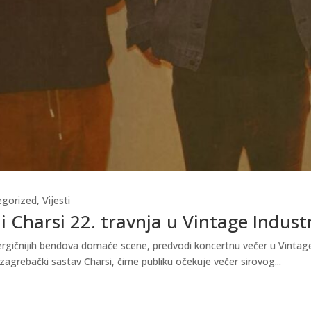
egorized
,
Vijesti
i Charsi 22. travnja u Vintage Indust
gičnijih bendova domaće scene, predvodi koncertnu večer u Vintage In
zagrebački sastav Charsi, čime publiku očekuje večer sirovog...