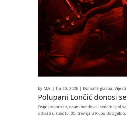
by
M.V.
|
tra 20, 2026
|
Domaća glazba
,
Vijesti
Polupani Lončić donosi se
Dvije pozornice, osam bendova i sedam i pol sa
održati u subotu, 25. travnja u Klubu Boogaloo, 