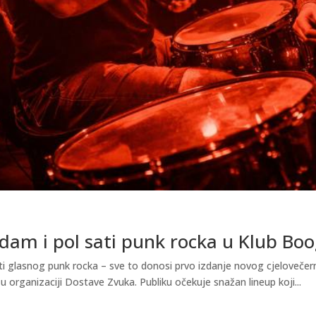
dam i pol sati punk rocka u Klub Boo
ti glasnog punk rocka – sve to donosi prvo izdanje novog cjelovečer
u organizaciji Dostave Zvuka. Publiku očekuje snažan lineup koji...