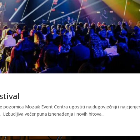
stival
e pozornica Mozaik Event Centra ugostiti najdugovječniji i najcjenjen
. Uzbudljiva večer puna iznenađenja i novih hitova...