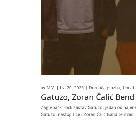
by
M.V.
|
tra 20, 2026
|
Domaća glazba
,
Uncat
Gatuzo, Zoran Čalić Bend 
Zagrebački rock sastav Gatuzo, jedan od najener
Gatuzo, nastupit će i Zoran Čalić Band te mladi 