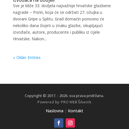
Sve je bliže 33. dodjela najvažnije hrvatske glazbene
nagrade – Porin, koja će se održati 27. ožujka u
dvorani Gripe u Splitu. Grad domaćin ponovno će
nekoliko dana živjeti u znaku glazbe, okupljajući
izvođače, autore, producente i publiku iz cijele
Hrvatske. Nakon...
« Older Entries
Copyright © 2017. - 2026. sva prava pridržana.
Powered by:
PRO WEB
Šibenik
Naslovna
|
Kontakt