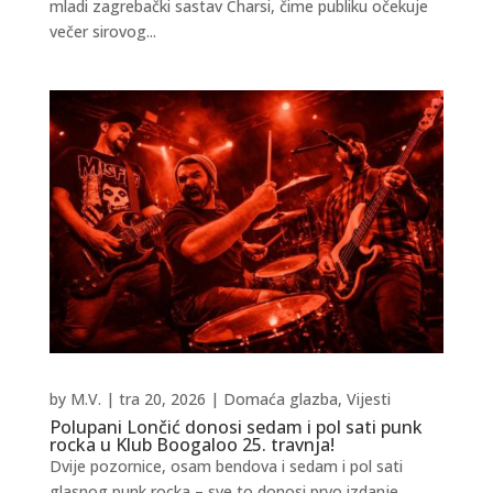
mladi zagrebački sastav Charsi, čime publiku očekuje
večer sirovog...
by
M.V.
|
tra 20, 2026
|
Domaća glazba
,
Vijesti
Polupani Lončić donosi sedam i pol sati punk
rocka u Klub Boogaloo 25. travnja!
Dvije pozornice, osam bendova i sedam i pol sati
glasnog punk rocka – sve to donosi prvo izdanje