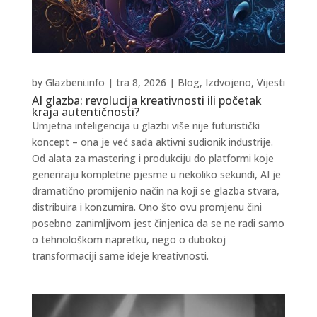
by
Glazbeni.info
|
tra 8, 2026
|
Blog
,
Izdvojeno
,
Vijesti
AI glazba: revolucija kreativnosti ili početak
kraja autentičnosti?
Umjetna inteligencija u glazbi više nije futuristički
koncept – ona je već sada aktivni sudionik industrije.
Od alata za mastering i produkciju do platformi koje
generiraju kompletne pjesme u nekoliko sekundi, AI je
dramatično promijenio način na koji se glazba stvara,
distribuira i konzumira. Ono što ovu promjenu čini
posebno zanimljivom jest činjenica da se ne radi samo
o tehnološkom napretku, nego o dubokoj
transformaciji same ideje kreativnosti.