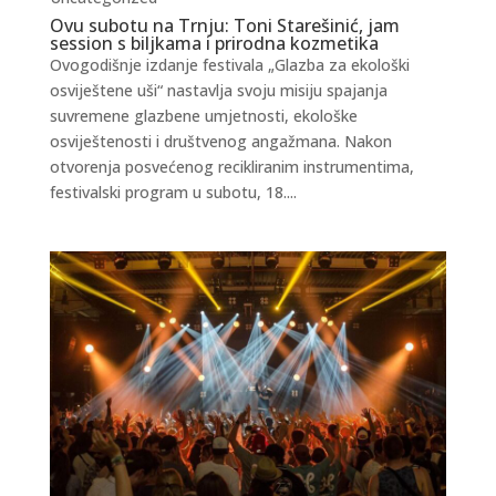
Ovu subotu na Trnju: Toni Starešinić, jam
session s biljkama i prirodna kozmetika
Ovogodišnje izdanje festivala „Glazba za ekološki
osviještene uši“ nastavlja svoju misiju spajanja
suvremene glazbene umjetnosti, ekološke
osviještenosti i društvenog angažmana. Nakon
otvorenja posvećenog recikliranim instrumentima,
festivalski program u subotu, 18....