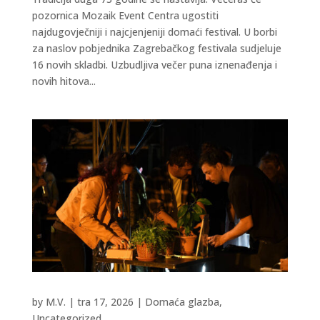
pozornica Mozaik Event Centra ugostiti
najdugovječniji i najcjenjeniji domaći festival. U borbi
za naslov pobjednika Zagrebačkog festivala sudjeluje
16 novih skladbi. Uzbudljiva večer puna iznenađenja i
novih hitova...
by
M.V.
|
tra 17, 2026
|
Domaća glazba
,
Uncategorized