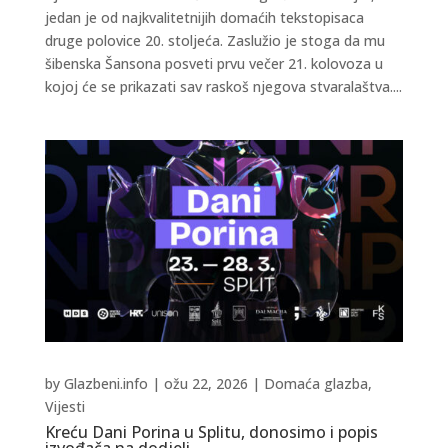
jedan je od najkvalitetnijih domaćih tekstopisaca
druge polovice 20. stoljeća. Zaslužio je stoga da mu
šibenska Šansona posveti prvu večer 21. kolovoza u
kojoj će se prikazati sav raskoš njegova stvaralaštva....
by
Glazbeni.info
|
ožu 22, 2026
|
Domaća glazba
,
Vijesti
Kreću Dani Porina u Splitu, donosimo i popis
izvođača na dodjeli