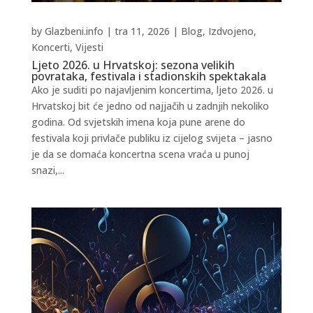
by
Glazbeni.info
|
tra 11, 2026
|
Blog
,
Izdvojeno
,
Koncerti
,
Vijesti
Ljeto 2026. u Hrvatskoj: sezona velikih
povrataka, festivala i stadionskih spektakala
Ako je suditi po najavljenim koncertima, ljeto 2026. u
Hrvatskoj bit će jedno od najjačih u zadnjih nekoliko
godina. Od svjetskih imena koja pune arene do
festivala koji privlače publiku iz cijelog svijeta – jasno
je da se domaća koncertna scena vraća u punoj
snazi,...