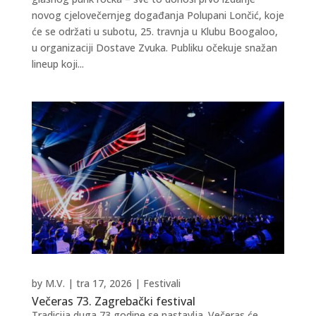
novog cjelovečernjeg događanja Polupani Lončić, koje
će se održati u subotu, 25. travnja u Klubu Boogaloo,
u organizaciji Dostave Zvuka. Publiku očekuje snažan
lineup koji...
by
M.V.
|
tra 17, 2026
|
Festivali
Večeras 73. Zagrebački festival
Tradicija duga 73 godine se nastavlja. Večeras će