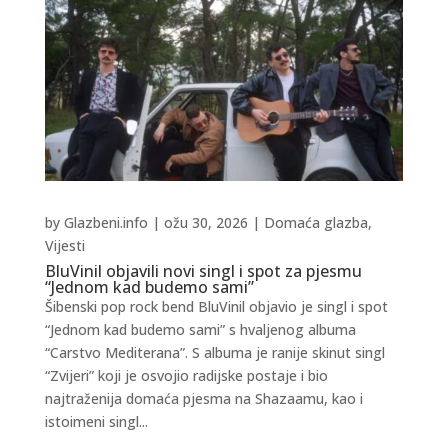
by
Glazbeni.info
|
ožu 30, 2026
|
Domaća glazba
,
Vijesti
BluVinil objavili novi singl i spot za pjesmu
“Jednom kad budemo sami”
Šibenski pop rock bend BluVinil objavio je singl i spot
“Jednom kad budemo sami” s hvaljenog albuma
“Carstvo Mediterana”. S albuma je ranije skinut singl
“Zvijeri” koji je osvojio radijske postaje i bio
najtraženija domaća pjesma na Shazaamu, kao i
istoimeni singl...