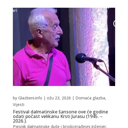
by
Glazbeni.info
|
ožu 23, 2026
|
Domaća glazba
,
Vijesti
Festival dalmatinske šansone ove će godine
odati počast velikanu Krsti Jurasu (1945. –
2026.).
Pjesnik dalmatinske duše i brodograđevni inženjer,