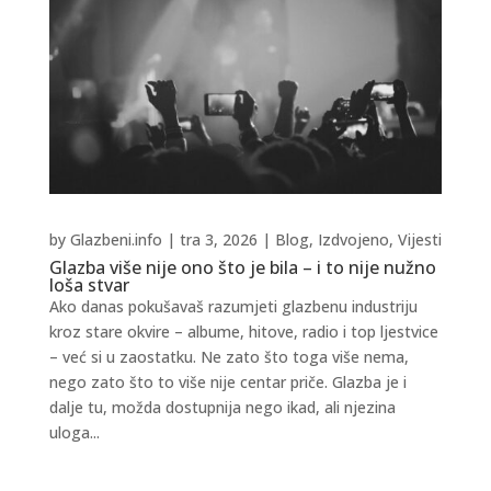
by
Glazbeni.info
|
tra 3, 2026
|
Blog
,
Izdvojeno
,
Vijesti
Glazba više nije ono što je bila – i to nije nužno
loša stvar
Ako danas pokušavaš razumjeti glazbenu industriju
kroz stare okvire – albume, hitove, radio i top ljestvice
– već si u zaostatku. Ne zato što toga više nema,
nego zato što to više nije centar priče. Glazba je i
dalje tu, možda dostupnija nego ikad, ali njezina
uloga...