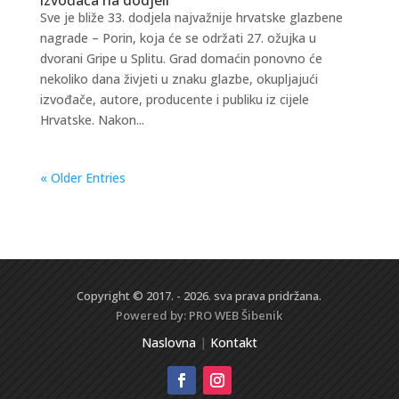
Sve je bliže 33. dodjela najvažnije hrvatske glazbene
nagrade – Porin, koja će se održati 27. ožujka u
dvorani Gripe u Splitu. Grad domaćin ponovno će
nekoliko dana živjeti u znaku glazbe, okupljajući
izvođače, autore, producente i publiku iz cijele
Hrvatske. Nakon...
« Older Entries
Copyright © 2017. - 2026. sva prava pridržana.
Powered by:
PRO WEB
Šibenik
Naslovna
|
Kontakt