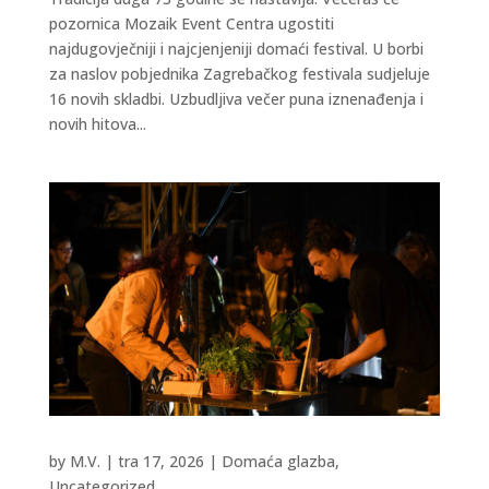
pozornica Mozaik Event Centra ugostiti
najdugovječniji i najcjenjeniji domaći festival. U borbi
za naslov pobjednika Zagrebačkog festivala sudjeluje
16 novih skladbi. Uzbudljiva večer puna iznenađenja i
novih hitova...
by
M.V.
|
tra 17, 2026
|
Domaća glazba
,
Uncategorized