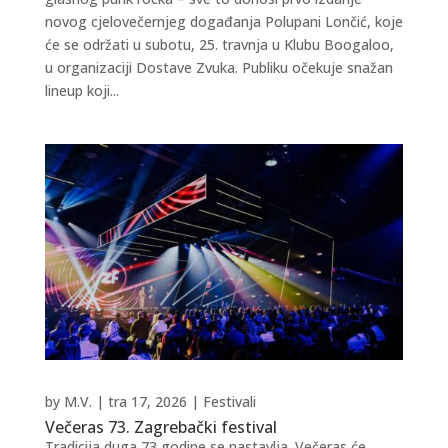
novog cjelovečernjeg događanja Polupani Lončić, koje
će se održati u subotu, 25. travnja u Klubu Boogaloo,
u organizaciji Dostave Zvuka. Publiku očekuje snažan
lineup koji...
by
M.V.
|
tra 17, 2026
|
Festivali
Večeras 73. Zagrebački festival
Tradicija duga 73 godine se nastavlja. Večeras će