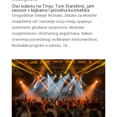
Ovu subotu na Trnju: Toni Starešinić, jam
session s biljkama i prirodna kozmetika
Ovogodišnje izdanje festivala „Glazba za ekološki
osviještene uši“ nastavlja svoju misiju spajanja
suvremene glazbene umjetnosti, ekološke
osviještenosti i društvenog angažmana. Nakon
otvorenja posvećenog recikliranim instrumentima,
festivalski program u subotu, 18....