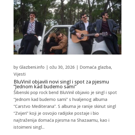
by
Glazbeni.info
|
ožu 30, 2026
|
Domaća glazba
,
Vijesti
BluVinil objavili novi singl i spot za pjesmu
“Jednom kad budemo sami”
Šibenski pop rock bend BluVinil objavio je singl i spot
“Jednom kad budemo sami” s hvaljenog albuma
“Carstvo Mediterana”. S albuma je ranije skinut singl
“Zvijeri” koji je osvojio radijske postaje i bio
najtraženija domaća pjesma na Shazaamu, kao i
istoimeni singl...