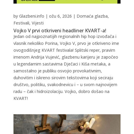
by
Glazbeni.info
|
ožu 6, 2026
|
Domaća glazba
,
Festivali
,
Vijesti
Vojko V prvi otkriveni headliner KVART-a!
Jedan od najpoznatijih regionalnih hip hop izvođača i
vlasnik nekoliko Porina, Vojko V, prvo je otkriveno ime
ovogodišnjeg KVART festivala! Splitski reper, pravim
imenom Andrija Vujević, glazbenu karijeru je započeo
u legendarnim sastavima Dječaci i Kiša metaka, a
samostalno je publiku osvojio provokativnim,
duhovitim i iskreno sirovim tekstovima koji seciraju
društvo, politiku, svakodnevicu i – u svom najnovijem
radu – čak i hidroizolaciju. Vojko, dobro došao na
KVART!