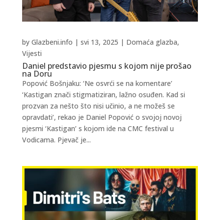
by
Glazbeni.info
|
svi 13, 2025
|
Domaća glazba
,
Vijesti
Daniel predstavio pjesmu s kojom nije prošao
na Doru
Popović Bošnjaku: ‘Ne osvrći se na komentare’
‘Kastigan znači stigmatiziran, lažno osuđen. Kad si
prozvan za nešto što nisi učinio, a ne možeš se
opravdati’, rekao je Daniel Popović o svojoj novoj
pjesmi ‘Kastigan’ s kojom ide na CMC festival u
Vodicama. Pjevač je...