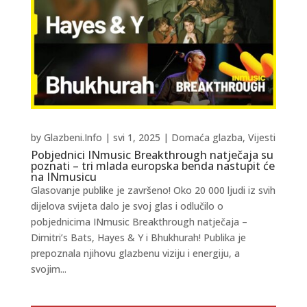
by
Glazbeni.Info
|
svi 1, 2025
|
Domaća glazba
,
Vijesti
Pobjednici INmusic Breakthrough natječaja su
poznati – tri mlada europska benda nastupit će
na INmusicu
Glasovanje publike je završeno! Oko 20 000 ljudi iz svih
dijelova svijeta dalo je svoj glas i odlučilo o
pobjednicima INmusic Breakthrough natječaja –
Dimitri’s Bats, Hayes & Y i Bhukhurah! Publika je
prepoznala njihovu glazbenu viziju i energiju, a
svojim...