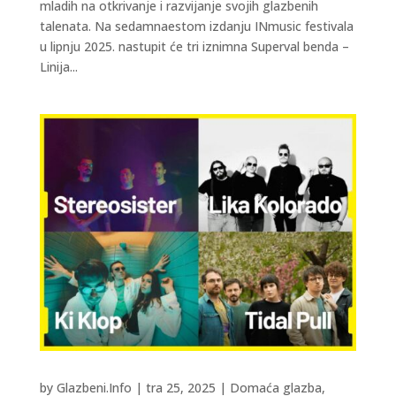
mladih na otkrivanje i razvijanje svojih glazbenih
talenata. Na sedamnaestom izdanju INmusic festivala
u lipnju 2025. nastupit će tri iznimna Superval benda –
Linija...
by
Glazbeni.Info
|
tra 25, 2025
|
Domaća glazba
,