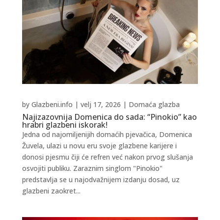
by
Glazbeni.info
|
velj 17, 2026
|
Domaća glazba
Najizazovnija Domenica do sada: “Pinokio” kao
hrabri glazbeni iskorak!
Jedna od najomiljenijih domaćih pjevačica, Domenica
Žuvela, ulazi u novu eru svoje glazbene karijere i
donosi pjesmu čiji će refren već nakon prvog slušanja
osvojiti publiku. Zaraznim singlom "Pinokio"
predstavlja se u najodvažnijem izdanju dosad, uz
glazbeni zaokret...