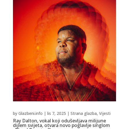
by
Glazbeni.info
|
lis 7, 2025
|
Strana glazba
,
Vijesti
Ray Dalton, vokal koji oduševljava milijune
dijlem svijeta, otvara novo poglavlje singlom