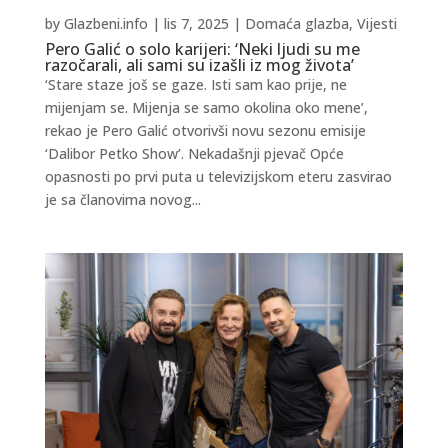
by
Glazbeni.info
|
lis 7, 2025
|
Domaća glazba
,
Vijesti
Pero Galić o solo karijeri: ‘Neki ljudi su me
razočarali, ali sami su izašli iz mog života’
‘Stare staze još se gaze. Isti sam kao prije, ne
mijenjam se. Mijenja se samo okolina oko mene’,
rekao je Pero Galić otvorivši novu sezonu emisije
‘Dalibor Petko Show’. Nekadašnji pjevač Opće
opasnosti po prvi puta u televizijskom eteru zasvirao
je sa članovima novog...