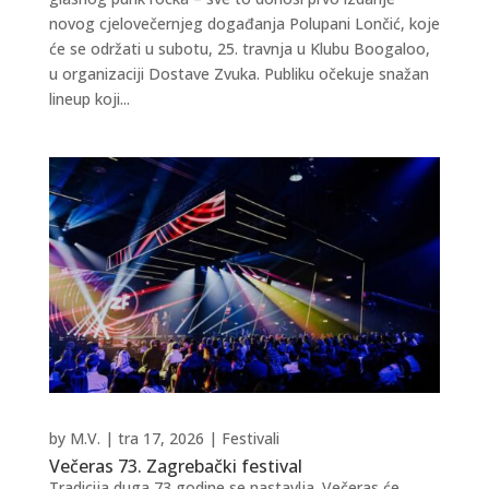
novog cjelovečernjeg događanja Polupani Lončić, koje
će se održati u subotu, 25. travnja u Klubu Boogaloo,
u organizaciji Dostave Zvuka. Publiku očekuje snažan
lineup koji...
by
M.V.
|
tra 17, 2026
|
Festivali
Večeras 73. Zagrebački festival
Tradicija duga 73 godine se nastavlja. Večeras će