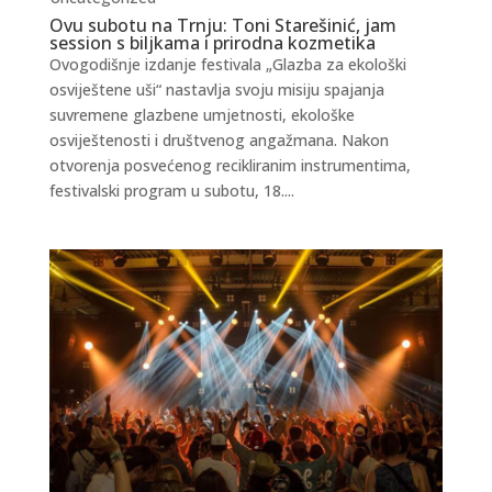
Ovu subotu na Trnju: Toni Starešinić, jam
session s biljkama i prirodna kozmetika
Ovogodišnje izdanje festivala „Glazba za ekološki
osviještene uši“ nastavlja svoju misiju spajanja
suvremene glazbene umjetnosti, ekološke
osviještenosti i društvenog angažmana. Nakon
otvorenja posvećenog recikliranim instrumentima,
festivalski program u subotu, 18....