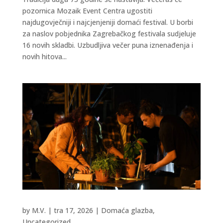
pozornica Mozaik Event Centra ugostiti
najdugovječniji i najcjenjeniji domaći festival. U borbi
za naslov pobjednika Zagrebačkog festivala sudjeluje
16 novih skladbi. Uzbudljiva večer puna iznenađenja i
novih hitova...
by
M.V.
|
tra 17, 2026
|
Domaća glazba
,
Uncategorized