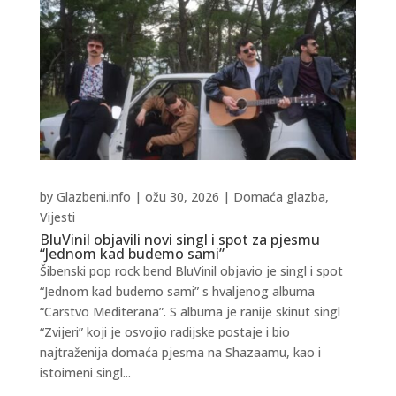
by
Glazbeni.info
|
ožu 30, 2026
|
Domaća glazba
,
Vijesti
BluVinil objavili novi singl i spot za pjesmu
“Jednom kad budemo sami”
Šibenski pop rock bend BluVinil objavio je singl i spot
“Jednom kad budemo sami” s hvaljenog albuma
“Carstvo Mediterana”. S albuma je ranije skinut singl
“Zvijeri” koji je osvojio radijske postaje i bio
najtraženija domaća pjesma na Shazaamu, kao i
istoimeni singl...