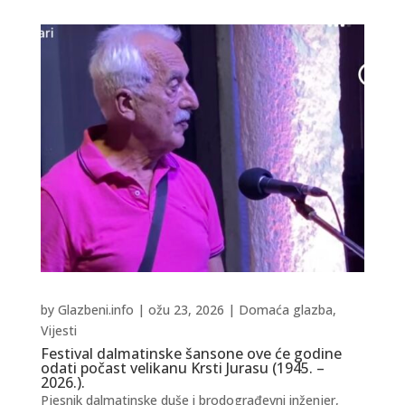
by
Glazbeni.info
|
ožu 23, 2026
|
Domaća glazba
,
Vijesti
Festival dalmatinske šansone ove će godine
odati počast velikanu Krsti Jurasu (1945. –
2026.).
Pjesnik dalmatinske duše i brodograđevni inženjer,