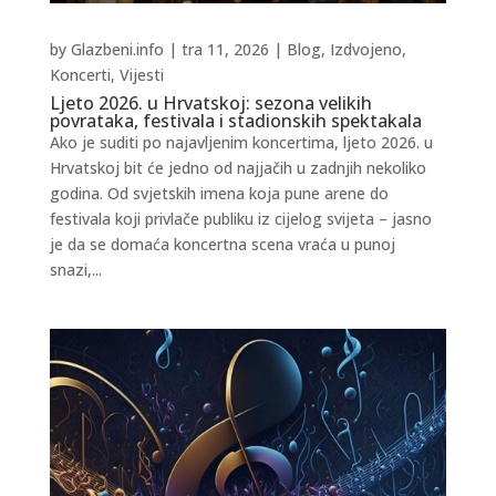
by
Glazbeni.info
|
tra 11, 2026
|
Blog
,
Izdvojeno
,
Koncerti
,
Vijesti
Ljeto 2026. u Hrvatskoj: sezona velikih
povrataka, festivala i stadionskih spektakala
Ako je suditi po najavljenim koncertima, ljeto 2026. u
Hrvatskoj bit će jedno od najjačih u zadnjih nekoliko
godina. Od svjetskih imena koja pune arene do
festivala koji privlače publiku iz cijelog svijeta – jasno
je da se domaća koncertna scena vraća u punoj
snazi,...