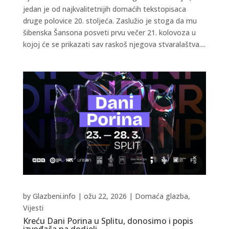
jedan je od najkvalitetnijih domaćih tekstopisaca
druge polovice 20. stoljeća. Zaslužio je stoga da mu
šibenska Šansona posveti prvu večer 21. kolovoza u
kojoj će se prikazati sav raskoš njegova stvaralaštva....
by
Glazbeni.info
|
ožu 22, 2026
|
Domaća glazba
,
Vijesti
Kreću Dani Porina u Splitu, donosimo i popis
izvođača na dodjeli