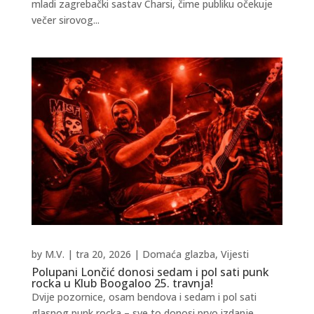
mladi zagrebački sastav Charsi, čime publiku očekuje
večer sirovog...
by
M.V.
|
tra 20, 2026
|
Domaća glazba
,
Vijesti
Polupani Lončić donosi sedam i pol sati punk
rocka u Klub Boogaloo 25. travnja!
Dvije pozornice, osam bendova i sedam i pol sati
glasnog punk rocka – sve to donosi prvo izdanje