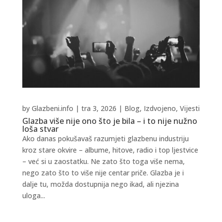
by
Glazbeni.info
|
tra 3, 2026
|
Blog
,
Izdvojeno
,
Vijesti
Glazba više nije ono što je bila – i to nije nužno
loša stvar
Ako danas pokušavaš razumjeti glazbenu industriju
kroz stare okvire – albume, hitove, radio i top ljestvice
– već si u zaostatku. Ne zato što toga više nema,
nego zato što to više nije centar priče. Glazba je i
dalje tu, možda dostupnija nego ikad, ali njezina
uloga...