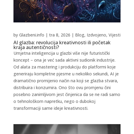
by
Glazbeni.info
|
tra 8, 2026
|
Blog
,
Izdvojeno
,
Vijesti
AI glazba: revolucija kreativnosti ili početak
kraja autentičnosti?
Umjetna inteligencija u glazbi više nije futuristički
koncept – ona je već sada aktivni sudionik industrije.
Od alata za mastering i produkciju do platformi koje
generiraju kompletne pjesme u nekoliko sekundi, AI je
dramatično promijenio način na koji se glazba stvara,
distribuira i konzumira. Ono što ovu promjenu čini
posebno zanimljivom jest činjenica da se ne radi samo
o tehnološkom napretku, nego o dubokoj
transformaciji same ideje kreativnosti.