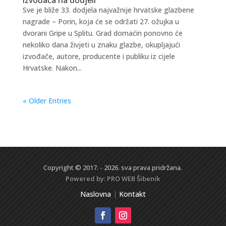
Sve je bliže 33. dodjela najvažnije hrvatske glazbene
nagrade – Porin, koja će se održati 27. ožujka u
dvorani Gripe u Splitu. Grad domaćin ponovno će
nekoliko dana živjeti u znaku glazbe, okupljajući
izvođače, autore, producente i publiku iz cijele
Hrvatske. Nakon...
« Older Entries
Copyright © 2017. - 2026. sva prava pridržana.
Powered by:
PRO WEB
Šibenik
Naslovna
|
Kontakt