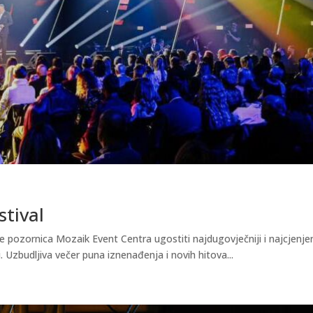
stival
e pozornica Mozaik Event Centra ugostiti najdugovječniji i najcjenjen
. Uzbudljiva večer puna iznenađenja i novih hitova...