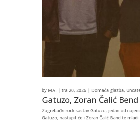
by
M.V.
|
tra 20, 2026
|
Domaća glazba
,
Uncat
Gatuzo, Zoran Čalić Bend 
Zagrebački rock sastav Gatuzo, jedan od najener
Gatuzo, nastupit će i Zoran Čalić Band te mladi 