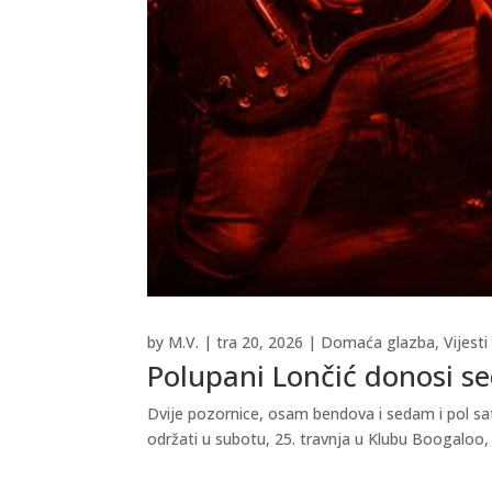
by
M.V.
|
tra 20, 2026
|
Domaća glazba
,
Vijesti
Polupani Lončić donosi se
Dvije pozornice, osam bendova i sedam i pol sa
održati u subotu, 25. travnja u Klubu Boogaloo, 