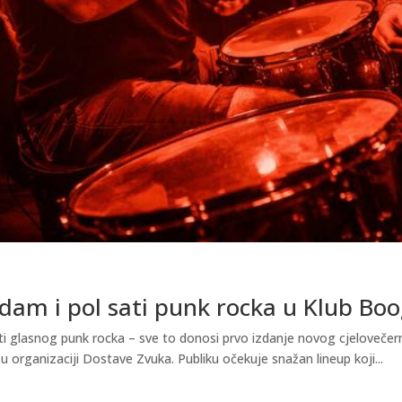
dam i pol sati punk rocka u Klub Boo
ti glasnog punk rocka – sve to donosi prvo izdanje novog cjelovečer
u organizaciji Dostave Zvuka. Publiku očekuje snažan lineup koji...