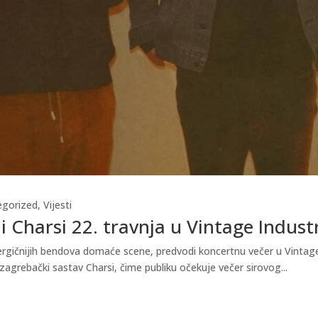
egorized
,
Vijesti
i Charsi 22. travnja u Vintage Indust
gičnijih bendova domaće scene, predvodi koncertnu večer u Vintage In
zagrebački sastav Charsi, čime publiku očekuje večer sirovog...